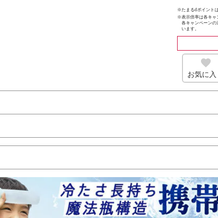
※たまるdポイントは
※
表示倍率は各キャ
各キャンペーンの
います。
お気に入