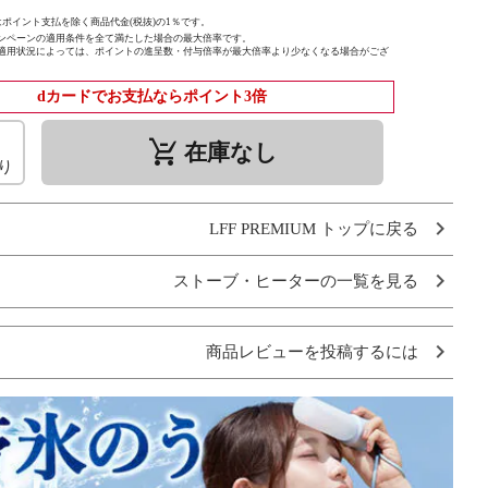
ポイント支払を除く商品代金(税抜)の1％です。
ンペーンの適用条件を全て満たした場合の最大倍率です。
適用状況によっては、ポイントの進呈数・付与倍率が最大倍率より少なくなる場合がござ
dカードでお支払ならポイント3倍
remove_shopping_cart
在庫なし
り
LFF PREMIUM トップに戻る
ストーブ・ヒーターの一覧を見る
商品レビューを投稿するには