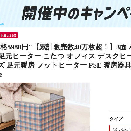
ント最大11倍
格5980円"【累計販売数40万枚超！】3面
 足元ヒーター こたつ オフィス デスクヒ
 足元暖房 フットヒーター PSE 暖房器
e
タイプ
3面パネ