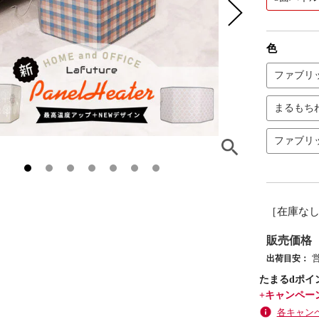
色
ファブリ
まるもち
ファブリ
［在庫な
販売価格
出荷目安：
たまるdポイ
+キャンペー
各キャン