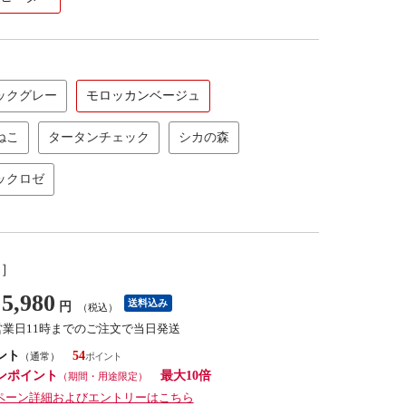
ックグレー
モロッカンベージュ
ねこ
タータンチェック
シカの森
ックロゼ
し］
5,980
送料込み
円
（税込）
営業日11時までのご注文で当日発送
ント
54
（通常）
ンポイント
最大10倍
（期間・用途限定）
ペーン詳細およびエントリーはこちら