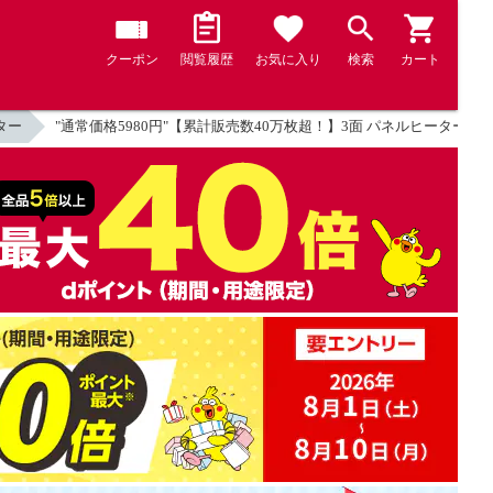
クーポン
閲覧履歴
お気に入り
検索
カート
ター
"通常価格5980円"【累計販売数40万枚超！】3面 パネルヒーター 足元