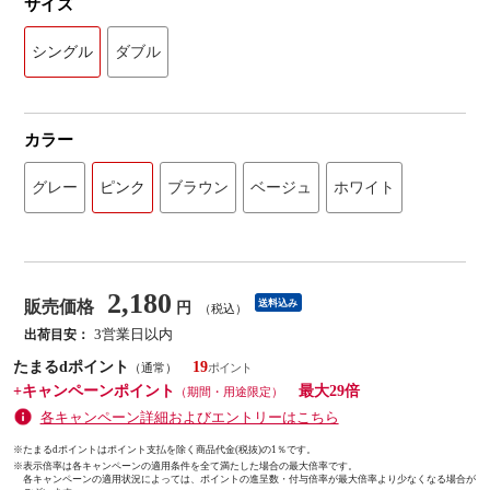
サイズ
シングル
ダブル
カラー
グレー
ピンク
ブラウン
ベージュ
ホワイト
2,180
販売価格
送料込み
円
（税込）
3営業日以内
出荷目安：
たまるdポイント
19
（通常）
+キャンペーンポイント
最大29倍
（期間・用途限定）
各キャンペーン詳細およびエントリーはこちら
※たまるdポイントはポイント支払を除く商品代金(税抜)の1％です。
※
表示倍率は各キャンペーンの適用条件を全て満たした場合の最大倍率です。
各キャンペーンの適用状況によっては、ポイントの進呈数・付与倍率が最大倍率より少なくなる場合が