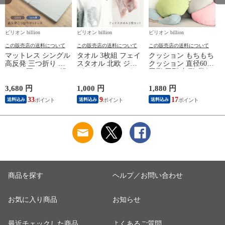
ビリオン billion
ビリオン billion
ビリオン billion
ビ
この販売店の送料について
この販売店の送料について
この販売店の送料について
マットレス シングル
タオル 3枚組 フェイ
クッション もちもち
高反発 三つ折り 厚
スタオル 北欧 ジャ
クッション 直径60cm
さ4cm 硬め 120N 軽
ガード フェイスタオ
円形 円型 丸形 背あ
量 ウレタン 【グレ
ル3枚セット 綿100%
てクッション マイク
ー】
34×84cm 【バード柄
ロファイバー 洗える
3,680 円
1,000 円
1,880 円
1
ピンク】
60×60cm 【ベージ
33
9
17
送料込み
送料込み
送料込み
ュ】
商品を探す
ヘルプ／お問い合わせ
お気に入り商品
お知らせ
最近チェックした商品
よくあるご質問