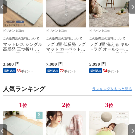
ビリオン billion
ビリオン billion
ビリオン billion
ビ
この販売店の送料について
この販売店の送料について
この販売店の送料について
マットレス シングル
ラグ 3畳 低反発 ラグ
ラグ 3畳 洗える キル
高反発 三つ折り 厚
マット カーペット
トラグ オールシーズ
さ4cm 硬め 120N 軽
絨毯 厚手 洗える 低
ン 190×240cm 防菌防
量 ウレタン 【グレ
反発ラグ 200×250cm
臭 防ダニ 床暖房対
ー】
抗菌防臭 防ダニ
応 滑り止め ホット
3,680 円
7,980 円
5,990 円
4
【グレージュ】
カーペット対応 リブ
33
72
54
送料込み
送料込み
送料込み
調キルトラグ 【グレ
ージュ】
人気ランキング
ランキングをもっと見る
1
2
3
位
位
位