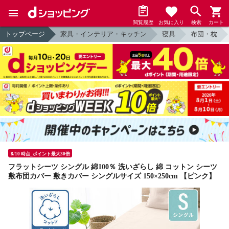
閲覧履歴
お気に入り
検索
カート
トップページ
家具・インテリア・キッチン
寝具
布団・枕
8/10 時点_ポイント最大30倍
フラットシーツ シングル 綿100％ 洗いざらし 綿 コットン シーツ
敷布団カバー 敷きカバー シングルサイズ 150×250cm 【ピンク】