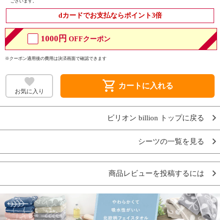
ございます。
dカードでお支払ならポイント3倍
1000円
OFFクーポン
※クーポン適用後の費用は決済画面で確認できます
shopping_cart
カートに入れる
お気に入り
ビリオン billion トップに戻る
シーツの一覧を見る
商品レビューを投稿するには