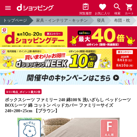
閲覧履歴
お気に入り
検索
カート
トップページ
家具・インテリア・キッチン
寝具
布団・枕
8/11 時点_ポイント最大2倍
ボックスシーツ ファミリー 240 綿100％ 洗いざらし ベッドシーツ
BOXシーツ 綿 コットン ベッドカバー ファミリーサイズ
240×200×25cm 【ブラウン】