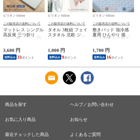
ビリオン billion
ビリオン billion
ビリオン billion
ビ
この販売店の送料について
この販売店の送料について
この販売店の送料について
マットレス シングル
タオル 3枚組 フェイ
敷きパッド 強冷感
高反発 三つ折り 厚
スタオル 北欧 ジャ
夏用 ひんやり 接触
さ4cm 硬め 120N 軽
ガード フェイスタオ
冷感 薄手 抗菌防臭
量 ウレタン 【グレ
ル3枚セット 綿100%
防ダニ シングル
ー】
34×84cm 【バード柄
【アイスブルー】
3,680 円
1,000 円
1,780 円
1
ピンク】
33
9
16
送料込み
送料込み
送料込み
商品を探す
ヘルプ／お問い合わせ
お気に入り商品
お知らせ
最近チェックした商品
よくあるご質問