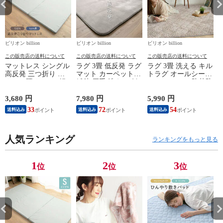
ビリオン billion
ビリオン billion
ビリオン billion
ビ
この販売店の送料について
この販売店の送料について
この販売店の送料について
マットレス シングル
ラグ 3畳 低反発 ラグ
ラグ 3畳 洗える キル
高反発 三つ折り 厚
マット カーペット
トラグ オールシーズ
さ4cm 硬め 120N 軽
絨毯 厚手 洗える 低
ン 190×240cm 防菌防
量 ウレタン 【グレ
反発ラグ 200×250cm
臭 防ダニ 床暖房対
ー】
抗菌防臭 防ダニ
応 滑り止め ホット
3,680 円
7,980 円
5,990 円
4
【グレージュ】
カーペット対応 リブ
33
72
54
送料込み
送料込み
送料込み
調キルトラグ 【グレ
ージュ】
人気ランキング
ランキングをもっと見る
1
2
3
位
位
位