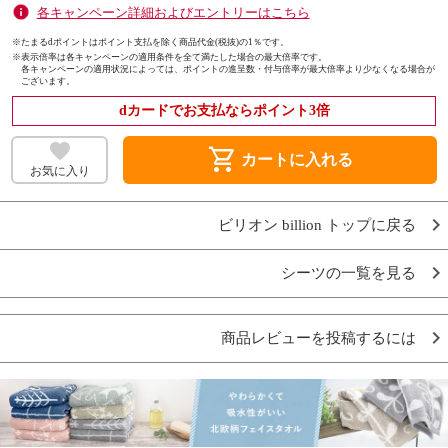
各キャンペーン詳細およびエントリーはこちら
※たまるdポイントはポイント支払を除く商品代金(税抜)の1％です。
※
表示倍率は各キャンペーンの適用条件を全て満たした場合の最大倍率です。
各キャンペーンの適用状況によっては、ポイントの進呈数・付与倍率が最大倍率より少なくなる場合が
ございます。
dカードでお支払ならポイント3倍
shopping_cart
カートに入れる
お気に入り
ビリオン billion トップに戻る
シーツの一覧を見る
商品レビューを投稿するには