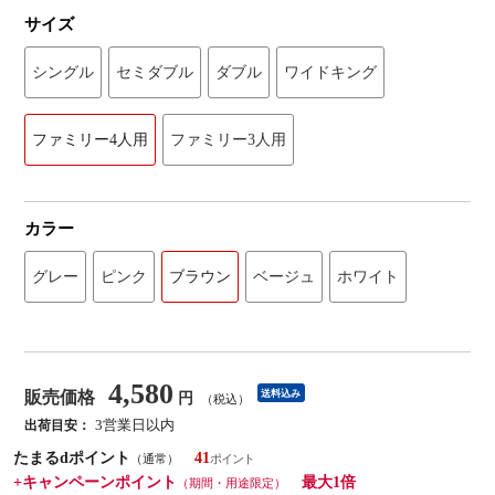
サイズ
シングル
セミダブル
ダブル
ワイドキング
ファミリー4人用
ファミリー3人用
カラー
グレー
ピンク
ブラウン
ベージュ
ホワイト
4,580
販売価格
送料込み
円
（税込）
3営業日以内
出荷目安：
たまるdポイント
41
（通常）
+キャンペーンポイント
最大1倍
（期間・用途限定）