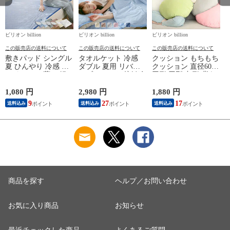
ビリオン billion
ビリオン billion
ビリオン billion
ビ
この販売店の送料について
この販売店の送料について
この販売店の送料について
敷きパッド シングル
タオルケット 冷感
クッション もちもち
夏 ひんやり 冷感 パ
ダブル 夏用 リバー
クッション 直径60cm
ッドシーツ 薄い 軽
シブルケット 接触冷
円形 円型 丸形 背あ
量 速乾 さらさら 敷
感 綿100 コットン Q-
てクッション マイク
パッド シーツ シン
max0.43 【アイスブ
ロファイバー 洗える
1,080 円
2,980 円
1,880 円
1
グルサイズ 【ネイビ
ルー】
60×60cm 【グリー
9
27
17
送料込み
送料込み
送料込み
ー】
ン】
商品を探す
ヘルプ／お問い合わせ
お気に入り商品
お知らせ