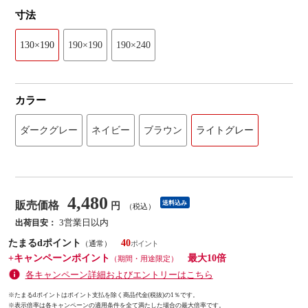
寸法
130×190
190×190
190×240
カラー
ダークグレー
ネイビー
ブラウン
ライトグレー
4,480
販売価格
送料込み
円
（税込）
3営業日以内
出荷目安：
たまるdポイント
40
（通常）
+キャンペーンポイント
最大10倍
（期間・用途限定）
各キャンペーン詳細およびエントリーはこちら
※たまるdポイントはポイント支払を除く商品代金(税抜)の1％です。
※
表示倍率は各キャンペーンの適用条件を全て満たした場合の最大倍率です。