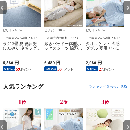
ビリオン billion
ビリオン billion
ビリオン billion
ビ
この販売店の送料について
この販売店の送料について
この販売店の送料について
ラグ 3畳 夏 低反発
敷きパッド一体型ボ
タオルケット 冷感
ひんやり 冷感ラグ
ックスシーツ 除湿
ダブル 夏用 リバー
ラグマット カーペッ
冷感 ワイドキング
シブルケット 接触冷
ズ
ト 洗えるラグ 絨毯
200 ひんやり 敷きパ
感 綿100 コットン Q-
冷感 冷たい 抗菌防
ッド 一体型 接触冷
max0.43 【アイスブ
6,580 円
6,480 円
2,980 円
3
臭 190×240cm 小さめ
感 強冷感 春 夏 【ナ
ルー】
59
58
27
送料込み
送料込み
送料込み
【ネイビー】
チュラルベージュ】
人気ランキング
ランキングをもっと見る
1
2
3
位
位
位