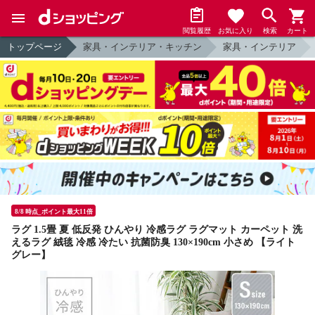
閲覧履歴
お気に入り
検索
カート
トップページ
家具・インテリア・キッチン
家具・インテリア
8/8 時点_ポイント最大11倍
ラグ 1.5畳 夏 低反発 ひんやり 冷感ラグ ラグマット カーペット 洗
えるラグ 絨毯 冷感 冷たい 抗菌防臭 130×190cm 小さめ 【ライト
グレー】