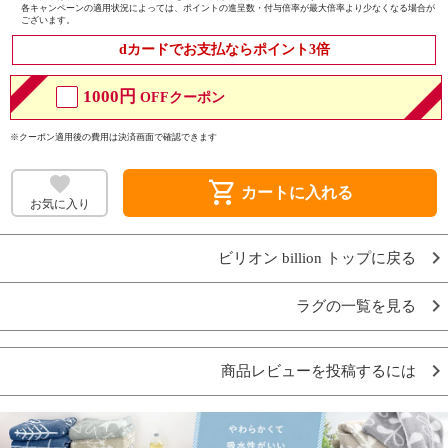
各キャンペーンの適用状況によっては、ポイントの進呈数・付与倍率が最大倍率より少なくなる場合が
ございます。
dカードでお支払ならポイント3倍
1000円
OFFクーポン
※クーポン適用後の費用は決済画面で確認できます
shopping_cart
カートに入れる
お気に入り
ビリオン billion トップに戻る
ラグの一覧を見る
商品レビューを投稿するには