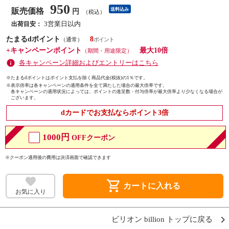
950
販売価格
送料込み
円
（税込）
3営業日以内
出荷目安：
たまるdポイント
8
（通常）
+キャンペーンポイント
最大10倍
（期間・用途限定）
各キャンペーン詳細およびエントリーはこちら
※たまるdポイントはポイント支払を除く商品代金(税抜)の1％です。
※
表示倍率は各キャンペーンの適用条件を全て満たした場合の最大倍率です。
各キャンペーンの適用状況によっては、ポイントの進呈数・付与倍率が最大倍率より少なくなる場合が
ございます。
dカードでお支払ならポイント3倍
1000円
OFFクーポン
※クーポン適用後の費用は決済画面で確認できます
shopping_cart
カートに入れる
お気に入り
ビリオン billion トップに戻る