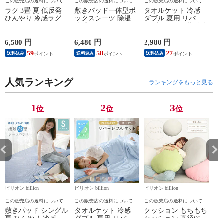
この販売店の送料について
この販売店の送料について
この販売店の送料について
ラグ 3畳 夏 低反発
敷きパッド一体型ボ
タオルケット 冷感
ひんやり 冷感ラグ
ックスシーツ 除湿
ダブル 夏用 リバー
ラグマット カーペッ
冷感 ワイドキング
シブルケット 接触冷
ズ
ト 洗えるラグ 絨毯
200 ひんやり 敷きパ
感 綿100 コットン Q-
冷感 冷たい 抗菌防
ッド 一体型 接触冷
max0.43 【アイスブ
6,580 円
6,480 円
2,980 円
3
臭 190×240cm 小さめ
感 強冷感 春 夏 【ナ
ルー】
59
58
27
送料込み
送料込み
送料込み
【ネイビー】
チュラルベージュ】
人気ランキング
ランキングをもっと見る
1
2
3
位
位
位
ビリオン billion
ビリオン billion
ビリオン billion
ビ
この販売店の送料について
この販売店の送料について
この販売店の送料について
敷きパッド シングル
タオルケット 冷感
クッション もちもち