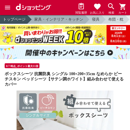
閲覧履歴
お気に入り
検索
カート
トップページ
家具・インテリア・キッチン
寝具
布団・枕
8/7 時点_ポイント最大11倍
ボックスシーツ 抗菌防臭 シングル 100×200×35cm なめらか ピー
チスキン ベッドシーツ【サテン調ホワイト】組み合わせて使える
カバー