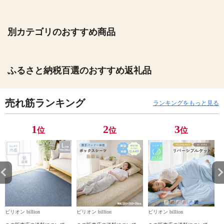
別カテゴリのおすすめ商品
ふるさと納税百選のおすすめ返礼品
売れ筋ランキング
ランキングをもっと見る
1
2
3
位
位
位
ビリオン billion
ビリオン billion
ビリオン billion
ビ