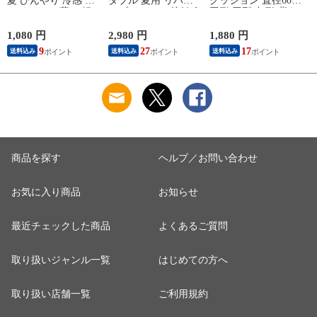
夏 ひんやり 冷感 パ
ダブル 夏用 リバー
クッション 直径60cm
ッドシーツ 薄い 軽
シブルケット 接触冷
円形 円型 丸形 背あ
量 速乾 さらさら 敷
感 綿100 コットン Q-
てクッション マイク
パッド シーツ シン
max0.43 【アイスブ
ロファイバー 洗える
1,080 円
2,980 円
1,880 円
1
グルサイズ 【ネイビ
ルー】
60×60cm 【アイボリ
9
27
17
送料込み
送料込み
送料込み
ー】
ー】
商品を探す
ヘルプ／お問い合わせ
お気に入り商品
お知らせ
最近チェックした商品
よくあるご質問
取り扱いジャンル一覧
はじめての方へ
取り扱い店舗一覧
ご利用規約