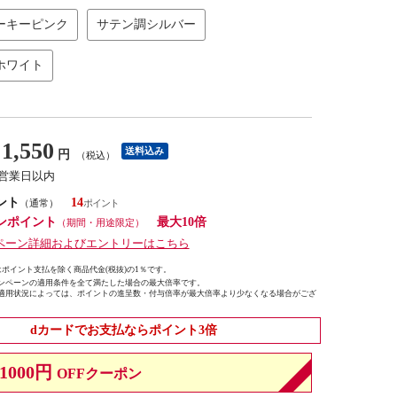
ーキーピンク
サテン調シルバー
ホワイト
1,550
送料込み
円
（税込）
3営業日以内
ント
14
（通常）
ンポイント
最大10倍
（期間・用途限定）
ペーン詳細およびエントリーはこちら
ポイント支払を除く商品代金(税抜)の1％です。
ンペーンの適用条件を全て満たした場合の最大倍率です。
適用状況によっては、ポイントの進呈数・付与倍率が最大倍率より少なくなる場合がござ
dカードでお支払ならポイント3倍
1000円
OFFクーポン