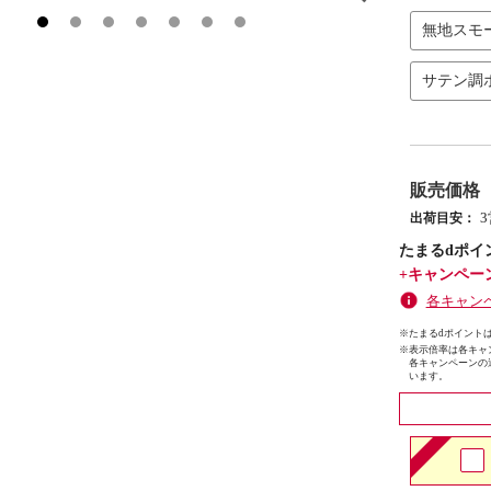
無地スモ
サテン調
販売価格
出荷目安：
たまるdポイ
+キャンペー
各キャン
※たまるdポイントは
※
表示倍率は各キャ
各キャンペーンの
います。