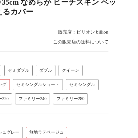
×35cm なめらか ピーチスキン ベッ
えるカバー
販売店：ビリオン billion
この販売店の送料について
セミダブル
ダブル
クイーン
ング
セミシングルショート
セミシングル
220
ファミリー240
ファミリー280
シュグレー
無地ラテベージュ