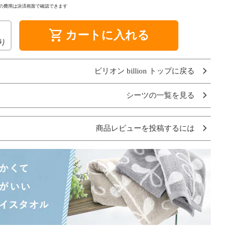
の費用は決済画面で確認できます
shopping_cart
カートに入れる
り
ビリオン billion トップに戻る
シーツの一覧を見る
商品レビューを投稿するには