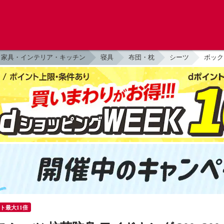
家具・インテリア・キッチン
寝具
布団・枕
シーツ
ボック
ント最大11倍