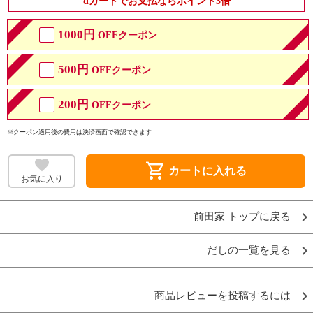
dカードでお支払ならポイント3倍
1000円
OFFクーポン
500円
OFFクーポン
200円
OFFクーポン
※クーポン適用後の費用は決済画面で確認できます
shopping_cart
カートに入れる
お気に入り
前田家 トップに戻る
だしの一覧を見る
商品レビューを投稿するには