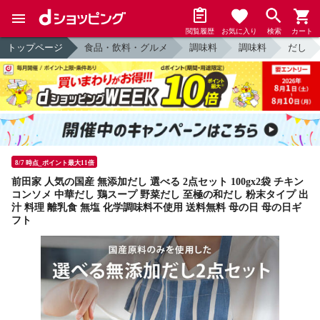
閲覧履歴
お気に入り
検索
カート
トップページ
食品・飲料・グルメ
調味料
調味料
だし
8/7 時点_ポイント最大11倍
前田家 人気の国産 無添加だし 選べる 2点セット 100gx2袋 チキン
コンソメ 中華だし 鶏スープ 野菜だし 至極の和だし 粉末タイプ 出
汁 料理 離乳食 無塩 化学調味料不使用 送料無料 母の日 母の日ギ
フト