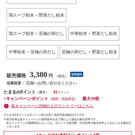
鶏スープ粉末 + 野菜だし粉末
鶏スープ粉末 + 至極の和だし
中華粉末 + 野菜だし粉末
中華粉末 + 至極の和だし
至極の和だし + 野菜だし粉末
3,380
販売価格
送料無料
円
（税込）
店舗へお問い合わせください
出荷目安：
たまるdポイント
31
（通常）
+キャンペーンポイント
最大10倍
（期間・用途限定）
各キャンペーン詳細およびエントリーはこちら
※たまるdポイントはポイント支払を除く商品代金(税抜)の1％です。
※
表示倍率は各キャンペーンの適用条件を全て満たした場合の最大倍率です。
各キャンペーンの適用状況によっては、ポイントの進呈数・付与倍率が最大倍率より少なくなる場合が
ございます。