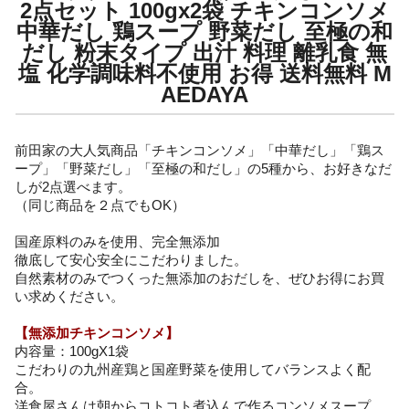
2点セット 100gx2袋 チキンコンソメ
中華だし 鶏スープ 野菜だし 至極の和
だし 粉末タイプ 出汁 料理 離乳食 無
塩 化学調味料不使用 お得 送料無料 M
AEDAYA
前田家の大人気商品「チキンコンソメ」「中華だし」「鶏ス
ープ」「野菜だし」「至極の和だし」の5種から、お好きなだ
しが2点選べます。
（同じ商品を２点でもOK）
国産原料のみを使用、完全無添加
徹底して安心安全にこだわりました。
自然素材のみでつくった無添加のおだしを、ぜひお得にお買
い求めください。
【無添加チキンコンソメ】
内容量：100gX1袋
こだわりの九州産鶏と国産野菜を使用してバランスよく配
合。
洋食屋さんは朝からコトコト煮込んで作るコンソメスープ。