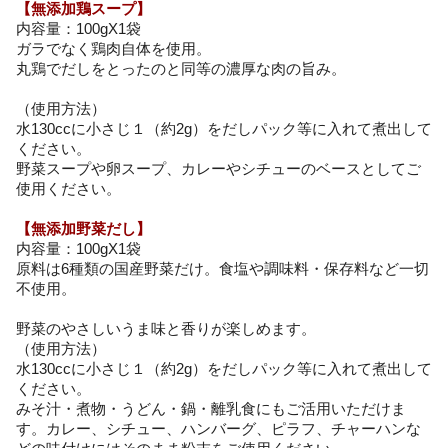
【無添加鶏スープ】
内容量：100gX1袋
ガラでなく鶏肉自体を使用。
丸鶏でだしをとったのと同等の濃厚な肉の旨み。
（使用方法）
水130ccに小さじ１（約2g）をだしパック等に入れて煮出して
ください。
野菜スープや卵スープ、カレーやシチューのベースとしてご
使用ください。
【無添加野菜だし】
内容量：100gX1袋
原料は6種類の国産野菜だけ。食塩や調味料・保存料など一切
不使用。
野菜のやさしいうま味と香りが楽しめます。
（使用方法）
水130ccに小さじ１（約2g）をだしパック等に入れて煮出して
ください。
みそ汁・煮物・うどん・鍋・離乳食にもご活用いただけま
す。カレー、シチュー、ハンバーグ、ピラフ、チャーハンな