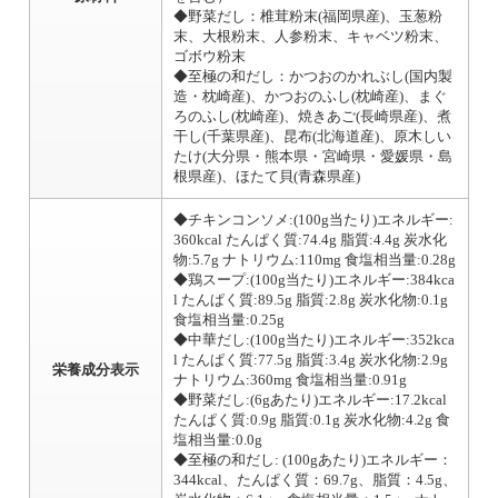
◆野菜だし：椎茸粉末(福岡県産)、玉葱粉
末、大根粉末、人参粉末、キャベツ粉末、
ゴボウ粉末
◆至極の和だし：かつおのかれぶし(国内製
造・枕崎産)、かつおのふし(枕崎産)、まぐ
ろのふし(枕崎産)、焼きあご(長崎県産)、煮
干し(千葉県産)、昆布(北海道産)、原木しい
たけ(大分県・熊本県・宮崎県・愛媛県・島
根県産)、ほたて貝(青森県産)
◆チキンコンソメ:(100g当たり)エネルギー:
360kcal たんぱく質:74.4g 脂質:4.4g 炭水化
物:5.7g ナトリウム:110mg 食塩相当量:0.28g
◆鶏スープ:(100g当たり)エネルギー:384kca
l たんぱく質:89.5g 脂質:2.8g 炭水化物:0.1g
食塩相当量:0.25g
◆中華だし:(100g当たり)エネルギー:352kca
l たんぱく質:77.5g 脂質:3.4g 炭水化物:2.9g
栄養成分表示
ナトリウム:360mg 食塩相当量:0.91g
◆野菜だし:(6gあたり)エネルギー:17.2kcal
たんぱく質:0.9g 脂質:0.1g 炭水化物:4.2g 食
塩相当量:0.0g
◆至極の和だし: (100gあたり)エネルギー：
344kcal、たんぱく質：69.7g、脂質：4.5g、