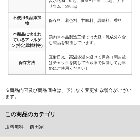
炭水化物：6.1g、食塩相当量：1.5g、ナト
リウム：590mg
不使用食品添加
保存料、着色料、甘味料、調味料、香料
物
本商品に含まれ
鶏肉※本品製造工場では大豆・乳成分を含
ているアレルゲ
む製品を製造しています。
ン(特定原材料等)
直射日光、高温多湿を避けて保存（開封後
保存方法
はチャックを閉じて冷蔵庫で保管してお早
めにご使用ください）
※商品内容及び商品価格は、予告なく変更する場合がござい
ます。
この商品のカテゴリ
送料無料
前田家