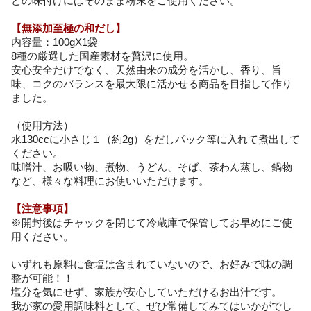
どの味付けにはそのまま粉末をご使用ください。
【無添加至極の和だし】
内容量：100gX1袋
8種の厳選した国産素材を贅沢に使用。
安心安全だけでなく、天然由来の成分を活かし、香り、旨
味、コクのバランスを最大限に活かせる商品を目指して作り
ました。
（使用方法）
水130ccに小さじ１（約2g）をだしパック等に入れて煮出して
ください。
味噌汁、お吸い物、煮物、うどん、そば、茶わん蒸し、鍋物
など、様々な料理にお使いいただけます。
【注意事項】
※開封後はチャックを閉じて冷蔵庫で保管してお早めにご使
用ください。
いずれも原料に食塩は含まれていないので、お好みで味の調
整が可能！！
塩分を気にせず、家族が安心していただけるお出汁です。
我が家の愛用調味料として、ぜひ常備してみてはいかがでし