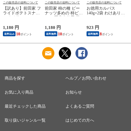
この販売店の送料について
この販売店の送料について
この販売店の送料について
【訳あり】前田家 フ
前田家 柿の種 ピー
お徳用カルパス
ライドポテトスナッ
ナッツ多めの 柿ピー
140g×2袋 わけありカ
ク うす塩 / トリュフ
600g 国産米使用 業
ルパス おやつカルパ
/ 黒胡椒 うすしお ト
務用 お徳用 大容量
ス 訳あり かるぱす
リュフ ブラックペッ
バタピー バターピー
ドライソーセージ お
1,180 円
1,180 円
923 円
2
パー ポテトスナック
ナッツ おつまみ お
つまみ 珍味 お酒の
10
10
8
送料込み
送料無料
送料無料
ポテト スナック お
やつ 珍味 スナック
お供 酒の肴 お菓子
やつ おつまみ 大容
菓子 ロングセラー
駄菓子 肉加工品
量 送料無料
ビールのお供 あられ
MAEDAYA
おかき おせんべい
ポイント消化 送料無
料 MAEDAYA
商品を探す
ヘルプ／お問い合わせ
お気に入り商品
お知らせ
最近チェックした商品
よくあるご質問
取り扱いジャンル一覧
はじめての方へ