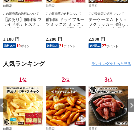
前田家
前田家
前田家
この販売店の送料について
この販売店の送料について
この販売店の送料について
【訳あり】前田家 フ
前田家 ドライフルー
テーケーエム トリュ
ライドポテトスナッ
ツミックス ミックス
フクラッカー 4箱 (1
ク うす塩 / トリュフ
フルーツ 9種類の贅
箱 3枚入x18袋) 個包
/ 黒胡椒 うすしお ト
沢ドライフルーツ果
装 黒トリュフ トリ
リュフ ブラックペッ
物サプリメント ビタ
ュフ クラッカー お
1,180 円
2,280 円
2,980 円
1
パー ポテトスナック
ミン 食物繊維 鉄分
つまみ 珍味 お菓子
10
21
27
送料込み
送料込み
送料込み
ポテト スナック お
カリウム ポリフェノ
パーティー タクマ食
やつ おつまみ 大容
ール
品 送料無料 前田家
量 送料無料
MAEDAYA
MAEDAYA
人気ランキング
ランキングをもっと見る
1
2
3
位
位
位
前田家
前田家
前田家