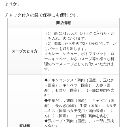
ょうか。
チャック付きの袋で保存にも便利です。
商品情報
（1）鍋に水130ccと（パックに入れた）だ
しを入れ、火にかけます。
（2）沸騰したら中火で2～3分煮だして、だ
しパックを取り出します。
スープのとり方
※カレー、シチュー、ポトフリゾット、ロ
ールキャベツ、やさいスープ等の様々な料
理のベーススープとしてお使いいただけま
す。
◆チキンコンソメ：鶏肉（国産）、玉ねぎ
（国産）、キャベツ（国産）、人参（国
産）、セロリ（国産）、（一部に鶏肉を含
む）
◆中華だし：鶏肉（国産）、キャベツ（国
産）、長ねぎ(国産)、生姜（国産）、ホタテ
エキス（国産ホタテ使用・国内製造）、に
んにく（国産）、（一部に鶏肉を含む）
◆鶏スープ：鶏肉（国産）、（一部に鶏肉
原材料
を含む）