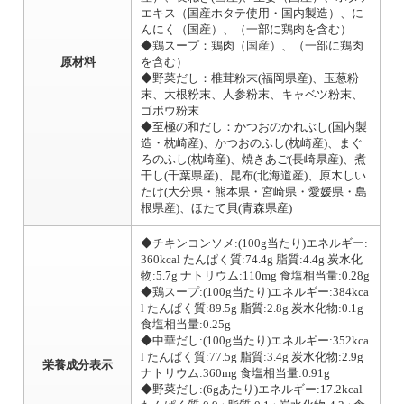
エキス（国産ホタテ使用・国内製造）、に
んにく（国産）、（一部に鶏肉を含む）
◆鶏スープ：鶏肉（国産）、（一部に鶏肉
原材料
を含む）
◆野菜だし：椎茸粉末(福岡県産)、玉葱粉
末、大根粉末、人参粉末、キャベツ粉末、
ゴボウ粉末
◆至極の和だし：かつおのかれぶし(国内製
造・枕崎産)、かつおのふし(枕崎産)、まぐ
ろのふし(枕崎産)、焼きあご(長崎県産)、煮
干し(千葉県産)、昆布(北海道産)、原木しい
たけ(大分県・熊本県・宮崎県・愛媛県・島
根県産)、ほたて貝(青森県産)
◆チキンコンソメ:(100g当たり)エネルギー:
360kcal たんぱく質:74.4g 脂質:4.4g 炭水化
物:5.7g ナトリウム:110mg 食塩相当量:0.28g
◆鶏スープ:(100g当たり)エネルギー:384kca
l たんぱく質:89.5g 脂質:2.8g 炭水化物:0.1g
食塩相当量:0.25g
◆中華だし:(100g当たり)エネルギー:352kca
l たんぱく質:77.5g 脂質:3.4g 炭水化物:2.9g
栄養成分表示
ナトリウム:360mg 食塩相当量:0.91g
◆野菜だし:(6gあたり)エネルギー:17.2kcal