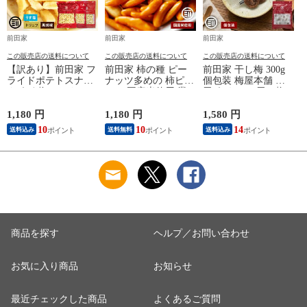
前田家
前田家
前田家
この販売店の送料について
この販売店の送料について
この販売店の送料について
【訳あり】前田家 フ
前田家 柿の種 ピー
前田家 干し梅 300g
ライドポテトスナッ
ナッツ多めの 柿ピー
個包装 梅屋本舗 梅
ク うす塩 / トリュフ
600g 国産米使用 業
干 うめぼし 干し梅
/ 黒胡椒 うすしお ト
務用 お徳用 大容量
お茶うけ おやつ お
リュフ ブラックペッ
バタピー バターピー
つまみ お菓子 現場
1,180 円
1,180 円
1,580 円
9
パー ポテトスナック
ナッツ おつまみ お
作業 夏バテ防止 熱
10
10
14
送料込み
送料無料
送料込み
ポテト スナック お
やつ 珍味 スナック
中症 塩分 補給 大容
やつ おつまみ 大容
菓子 ロングセラー
量 業務用 メール便
量 送料無料
ビールのお供 あられ
送料無料 MAEDAYA
MAEDAYA
おかき おせんべい
ポイント消化 送料無
料 MAEDAYA
商品を探す
ヘルプ／お問い合わせ
お気に入り商品
お知らせ
最近チェックした商品
よくあるご質問