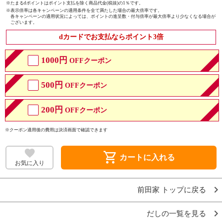
※たまるdポイントはポイント支払を除く商品代金(税抜)の1％です。
※
表示倍率は各キャンペーンの適用条件を全て満たした場合の最大倍率です。
各キャンペーンの適用状況によっては、ポイントの進呈数・付与倍率が最大倍率より少なくなる場合が
ございます。
dカードでお支払ならポイント3倍
1000円
OFFクーポン
500円
OFFクーポン
200円
OFFクーポン
※クーポン適用後の費用は決済画面で確認できます
shopping_cart
カートに入れる
お気に入り
前田家 トップに戻る
だしの一覧を見る