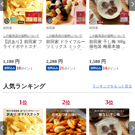
前田家
前田家
前田家
この販売店の送料について
この販売店の送料について
この販売店の送料について
【訳あり】前田家 フ
前田家 ドライフルー
前田家 干し梅 300g
ライドポテトスナッ
ツミックス ミックス
個包装 梅屋本舗 梅
ク うす塩 / トリュフ
フルーツ 9種類の贅
干 うめぼし 干し梅
/ 黒胡椒 うすしお ト
沢ドライフルーツ果
お茶うけ おやつ お
リュフ ブラックペッ
物サプリメント ビタ
つまみ お菓子 現場
1,180 円
2,280 円
1,580 円
2
パー ポテトスナック
ミン 食物繊維 鉄分
作業 夏バテ防止 熱
10
21
14
送料込み
送料込み
送料込み
ポテト スナック お
カリウム ポリフェノ
中症 塩分 補給 大容
やつ おつまみ 大容
ール
量 業務用 メール便
量 送料無料
送料無料 MAEDAYA
MAEDAYA
人気ランキング
ランキングをもっと見る
1
2
3
位
位
位