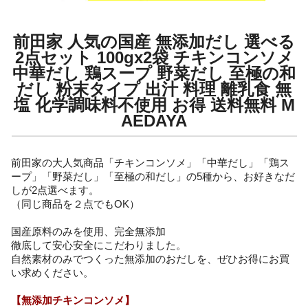
前田家 人気の国産 無添加だし 選べる
2点セット 100gx2袋 チキンコンソメ
中華だし 鶏スープ 野菜だし 至極の和
だし 粉末タイプ 出汁 料理 離乳食 無
塩 化学調味料不使用 お得 送料無料 M
AEDAYA
前田家の大人気商品「チキンコンソメ」「中華だし」「鶏ス
ープ」「野菜だし」「至極の和だし」の5種から、お好きなだ
しが2点選べます。
（同じ商品を２点でもOK）
国産原料のみを使用、完全無添加
徹底して安心安全にこだわりました。
自然素材のみでつくった無添加のおだしを、ぜひお得にお買
い求めください。
【無添加チキンコンソメ】