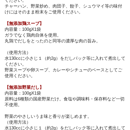
ください。
チャーハン、野菜炒め、肉団子、餃子、シュウマイ等の味付
けにはそのまま粉末をご使用ください。
【無添加鶏スープ】
内容量：100gX1袋
ガラでなく鶏肉自体を使用。
丸鶏でだしをとったのと同等の濃厚な肉の旨み。
（使用方法）
水130ccに小さじ１（約2g）をだしパック等に入れて煮出して
ください。
野菜スープや卵スープ、カレーやシチューのベースとしてご
使用ください。
【無添加野菜だし】
内容量：100gX1袋
原料は6種類の国産野菜だけ。食塩や調味料・保存料など一切
不使用。
野菜のやさしいうま味と香りが楽しめます。
（使用方法）
水130ccに小さじ１（約2g）をだしパック等に入れて煮出して