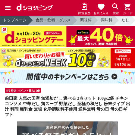
閲覧履歴
お気に入り
検索
カート
トップページ
食品・飲料・グルメ
調味料
調味料
だし
8/9 時点_ポイント最大11倍
前田家 人気の国産 無添加だし 選べる 2点セット 100gx2袋 チキン
コンソメ 中華だし 鶏スープ 野菜だし 至極の和だし 粉末タイプ 出
汁 料理 離乳食 無塩 化学調味料不使用 送料無料 母の日 母の日ギ
フト