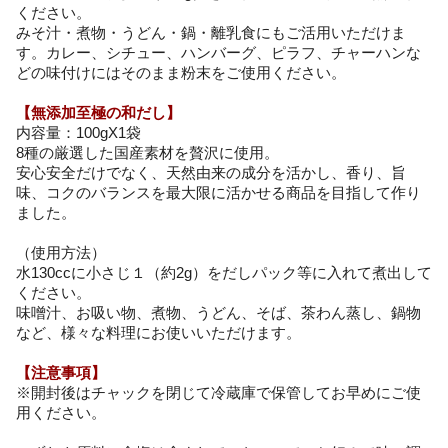
ください。
みそ汁・煮物・うどん・鍋・離乳食にもご活用いただけま
す。カレー、シチュー、ハンバーグ、ピラフ、チャーハンな
どの味付けにはそのまま粉末をご使用ください。
【無添加至極の和だし】
内容量：100gX1袋
8種の厳選した国産素材を贅沢に使用。
安心安全だけでなく、天然由来の成分を活かし、香り、旨
味、コクのバランスを最大限に活かせる商品を目指して作り
ました。
（使用方法）
水130ccに小さじ１（約2g）をだしパック等に入れて煮出して
ください。
味噌汁、お吸い物、煮物、うどん、そば、茶わん蒸し、鍋物
など、様々な料理にお使いいただけます。
【注意事項】
※開封後はチャックを閉じて冷蔵庫で保管してお早めにご使
用ください。