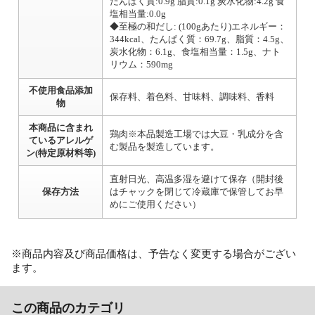
たんぱく質:0.9g 脂質:0.1g 炭水化物:4.2g 食
塩相当量:0.0g
◆至極の和だし: (100gあたり)エネルギー：
344kcal、たんぱく質：69.7g、脂質：4.5g、
炭水化物：6.1g、食塩相当量：1.5g、ナト
リウム：590mg
不使用食品添加
保存料、着色料、甘味料、調味料、香料
物
本商品に含まれ
鶏肉※本品製造工場では大豆・乳成分を含
ているアレルゲ
む製品を製造しています。
ン(特定原材料等)
直射日光、高温多湿を避けて保存（開封後
保存方法
はチャックを閉じて冷蔵庫で保管してお早
めにご使用ください）
※商品内容及び商品価格は、予告なく変更する場合がござい
ます。
この商品のカテゴリ