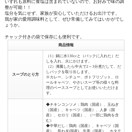
いずれも原料に食塩は含まれていないので、お好みで味の調
整が可能！！
塩分を気にせず、家族が安心していただけるお出汁です。
我が家の愛用調味料として、ぜひ常備してみてはいかがでし
ょうか。
チャック付きの袋で保存にも便利です。
商品情報
（1）鍋に水130ccと（パックに入れた）だ
しを入れ、火にかけます。
（2）沸騰したら中火で2～3分煮だして、だ
しパックを取り出します。
スープのとり方
※カレー、シチュー、ポトフリゾット、ロ
ールキャベツ、やさいスープ等の様々な料
理のベーススープとしてお使いいただけま
す。
◆チキンコンソメ：鶏肉（国産）、玉ねぎ
（国産）、キャベツ（国産）、人参（国
産）、セロリ（国産）、（一部に鶏肉を含
む）
◆中華だし：鶏肉（国産）、キャベツ（国
産）、長ねぎ(国産)、生姜（国産）、ホタテ