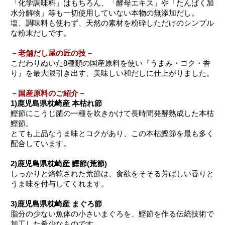
「化学調味料」はもちろん、「酵母エキス」や「たんぱく加
水分解物」等も一切使用していない本物の無添加だし。
塩、調味料も使わず、天然の素材を粉砕しただけのシンプル
な粉末だしです。
－老舗だし屋の匠の技－
こだわりぬいた8種類の国産原料を使い『うまみ・コク・香
り』を最大限引き出す、美味しい和だしに仕上がりました。
－国産原料のご紹介－
1)鹿児島県枕崎産 本枯れ節
鰹節にこうじ菌の一種を吹きかけて長時間発酵熟成した本枯
鰹節。
とても上品なうま味とコクがあり、この本枯鰹節を最も多く
配合しています。
2)鹿児島県枕崎産 鰹節(荒節)
しっかりと焙乾された荒節は、食欲をそそる芳ばしい香りと
うま味を付与してくれます。
3)鹿児島県枕崎産 まぐろ節
脂分の少ない魚体の小さいまぐろを、鰹節を作る伝統技術で
加工した希少なものです。