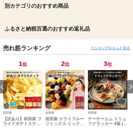
別カテゴリのおすすめ商品
ふるさと納税百選のおすすめ返礼品
売れ筋ランキング
ランキングをもっと見る
1
2
3
位
位
位
前田家
前田家
前田家
【訳あり】前田家 フ
前田家 ドライフルー
テーケーエム トリュ
ライドポテトスナッ
ツミックス ミックス
フクラッカー 4箱 (1
ク うす塩 / トリュフ
フルーツ 9種類の贅
箱 3枚入x18袋) 個包