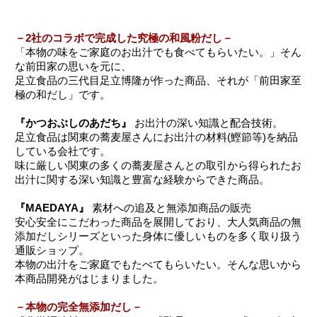
－2社のコラボで完成した究極の和風粉だし－
「本物の味をご家庭のお出汁でも食べてもらいたい。」そん
な前田家の思いを元に、
足立食品の三代目足立博隆が作った商品、それが「前田家至
極の和だし」です。
『かつおぶしのあだち』
お出汁の深い知識と配合技術。
足立食品は関東の蕎麦屋さんにお出汁の材料(鰹節等)を納品
している会社です。
味に厳しい関東の多くの蕎麦屋さんとの取引から得られたお
出汁に関する深い知識と豊富な経験からできた商品。
『MAEDAYA』
素材への追及と無添加商品の販売
安心安全にこだわった商品を展開しており、大人気商品の無
添加だしシリーズといった身体に優しいものを多く取り扱う
通販ショップ。
本物の出汁をご家庭でもたべてもらいたい。そんな思いから
本商品開発がはじまりました。
－本物の完全無添加だし－