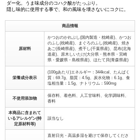
ダー化。うま味成分のコハク酸がたっぷり。
隠し味的に使用する事で、和の風味を壊さないにコクに。
商品情報
かつおのかれぶし(国内製造・枕崎産)、かつお
のふし(枕崎産)、まぐろのふし(枕崎産)、焼き
原材料
あご(長崎県産)、煮干し(千葉県産)、昆布(北海
道産)、原木しいたけ(大分県・熊本県・宮崎
県・愛媛県・島根県産)、ほたて貝(青森県産)
(100gあたり)エネルギー：344kcal、たんぱく
栄養成分表示
質：69.7g、脂質：4.5g、炭水化物：6.1g、食
塩相当量：1.5g、ナトリウム：590mg
保存料、着色料、人工甘味料、化学調味料、
不使用添加物
香料
本商品に含まれて
いるアレルゲン(特
該当なし
定原材料等)
直射日光・高温多湿を避けて保存してくださ