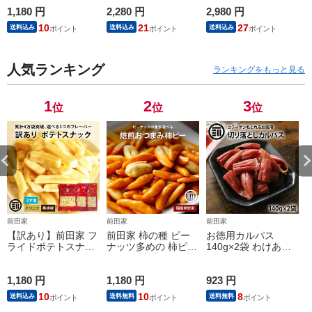
/ 黒胡椒 うすしお ト
沢ドライフルーツ果
装 黒トリュフ トリ
リュフ ブラックペッ
1,180 円
物サプリメント ビタ
2,280 円
ュフ クラッカー お
2,980 円
1
パー ポテトスナック
ミン 食物繊維 鉄分
つまみ 珍味 お菓子
10
21
27
送料込み
送料込み
送料込み
ポテト スナック お
カリウム ポリフェノ
パーティー タクマ食
やつ おつまみ 大容
ール
品 送料無料 前田家
量 送料無料
MAEDAYA
MAEDAYA
人気ランキング
ランキングをもっと見る
1
2
3
位
位
位
前田家
前田家
前田家
【訳あり】前田家 フ
前田家 柿の種 ピー
お徳用カルパス
ライドポテトスナッ
ナッツ多めの 柿ピー
140g×2袋 わけあり
ク うす塩 / トリュフ
600g 国産米使用 業
カルパス おやつカル
/ 黒胡椒 うすしお ト
務用 お徳用 大容量
パス 訳あり かるぱ
リュフ ブラックペッ
1,180 円
バタピー バターピー
1,180 円
す ドライソーセージ
923 円
2
パー ポテトスナック
ナッツ おつまみ お
おつまみ 珍味 お酒
10
10
8
送料込み
送料無料
送料無料
ポテト スナック お
やつ 珍味 スナック
のお供 酒の肴 お菓