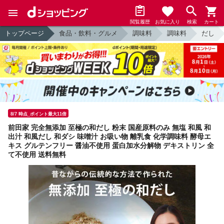
閲覧履歴
お気に入り
検索
カート
トップページ
食品・飲料・グルメ
調味料
調味料
だし
8/7 時点_ポイント最大11倍
前田家 完全無添加 至極の和だし 粉末 国産原料のみ 無塩 和風 和
出汁 和風だし 和ダシ 味噌汁 お吸い物 離乳食 化学調味料 酵母エ
キス グルテンフリー 醤油不使用 蛋白加水分解物 デキストリン 全
て不使用 送料無料