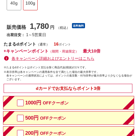
40g
100g
1,780
送料無料
販売価格
円
（税込）
1～5営業日
出荷目安：
たまるdポイント
16
（通常）
+キャンペーンポイント
最大10倍
（期間・用途限定）
各キャンペーン詳細およびエントリーはこちら
※たまるdポイントはポイント支払を除く商品代金(税抜)の1％です。
※
表示倍率は各キャンペーンの適用条件を全て満たした場合の最大倍率です。
各キャンペーンの適用状況によっては、ポイントの進呈数・付与倍率が最大倍率より少なくなる場合が
ございます。
dカードでお支払ならポイント3倍
1000円
OFFクーポン
500円
OFFクーポン
200円
OFFクーポン