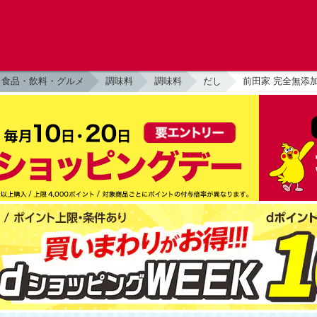
食品・飲料・グルメ
調味料
調味料
だし
前田家 完全無添加