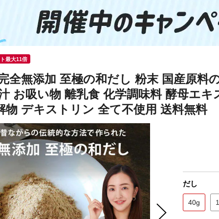
ント最大11倍
完全無添加 至極の和だし 粉末 国産原料の
噌汁 お吸い物 離乳食 化学調味料 酵母エキ
解物 デキストリン 全て不使用 送料無料
だし
40g