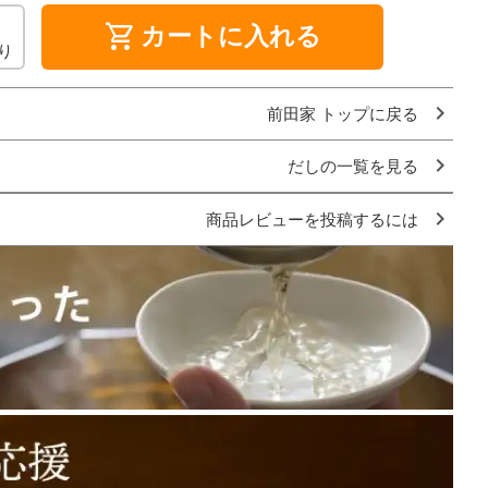
shopping_cart
カートに入れる
り
前田家 トップに戻る
だしの一覧を見る
商品レビューを投稿するには