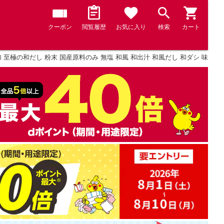
クーポン
閲覧履歴
お気に入り
検索
カート
 至極の和だし 粉末 国産原料のみ 無塩 和風 和出汁 和風だし 和ダシ 味噌