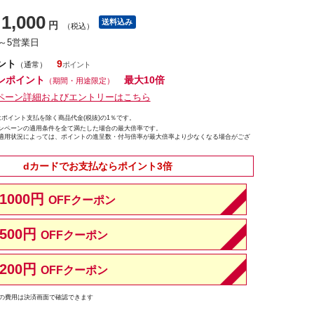
1,000
送料込み
円
（税込）
1～5営業日
ント
9
（通常）
ンポイント
最大10倍
（期間・用途限定）
ペーン詳細およびエントリーはこちら
ポイント支払を除く商品代金(税抜)の1％です。
ンペーンの適用条件を全て満たした場合の最大倍率です。
適用状況によっては、ポイントの進呈数・付与倍率が最大倍率より少なくなる場合がござ
dカードでお支払ならポイント3倍
1000円
OFFクーポン
500円
OFFクーポン
200円
OFFクーポン
の費用は決済画面で確認できます