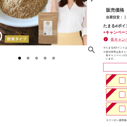
販売価格
出荷目安：
たまるdポイ
+キャンペー
各キャン
※たまるdポイントは
※
表示倍率は各キャ
各キャンペーンの
います。
※クーポン適用後