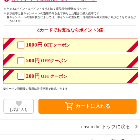
※たまるdポイントはポイント支払を除く商品代金(税抜)の1％です。
※
表示倍率は各キャンペーンの適用条件を全て満たした場合の最大倍率です。
各キャンペーンの適用状況によっては、ポイントの進呈数・付与倍率が最大倍率より少なくなる場合が
ございます。
dカードでお支払ならポイント3倍
1000円
OFFクーポン
500円
OFFクーポン
200円
OFFクーポン
※クーポン適用後の費用は決済画面で確認できます
shopping_cart
カートに入れる
お気に入り
cream dot トップに戻る