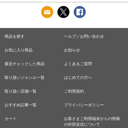
cream dot ゆうパケッ
cream dot ゆうパケッ
キンジュエリー 2タ
ト ［ゴールド_ワン
ト ［ゴールド_フリ
イプ cream dot ゆう
サイズ］
ーサイズ］
パケット ［A：ピン
ブ
クゴールド_ピアス］
商品を探す
ヘルプ／お問い合わせ
お気に入り商品
お知らせ
最近チェックした商品
よくあるご質問
取り扱いジャンル一覧
はじめての方へ
取り扱い店舗一覧
ご利用規約
おすすめ記事一覧
プライバシーポリシー
カート
お客さまご利用端末からの情報
の外部送信について