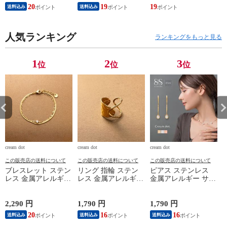
け キュービックジル
め ボリューム まと
ロップ マルチカラー
20
19
19
送料込み
送料込み
コニア 一粒ビジュー
め髪 髪留め しっか
メルヘンチック ちょ
cream dot ゆうパケッ
り留まる ヘアアクセ
い揺れ cream dot ゆ
ト ［ゴールド_ワン
ヘアアレンジ 簡単
うパケット ［シルバ
c
サイズ］
人気ランキング
ブラウン cream dot
ー_ワンサイズ］
ランキングをもっと見る
定形外郵便 ［ブラッ
ク_ワンサイズ］
1
2
3
位
位
位
cream dot
cream dot
cream dot
cr
この販売店の送料について
この販売店の送料について
この販売店の送料について
ブレスレット ステン
リング 指輪 ステン
ピアス ステンレス
レス 金属アレルギー
レス 金属アレルギー
金属アレルギー サー
サージカルステンレ
サージカルステンレ
ジカルステンレス レ
ス レディース つけ
ス レディース つけ
ディース つけっぱな
っぱなし 2連 重ねづ
っぱなし たたき加工
し フック 小粒 ドロ
2,290 円
1,790 円
1,790 円
2
け キュービックジル
メタル クロス ワイ
ップ ラウンド ビジ
20
16
16
送料込み
送料込み
送料込み
コニア 一粒ビジュー
ド オープンリング
ュー ミニ 揺れる ス