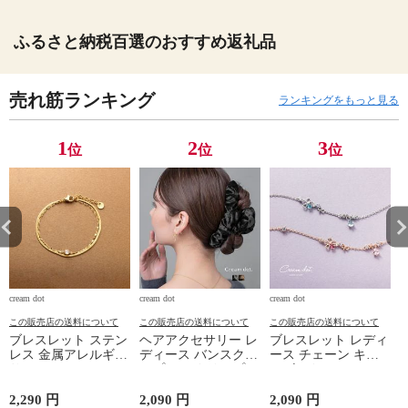
ふるさと納税百選のおすすめ返礼品
売れ筋ランキング
ランキングをもっと見る
1
2
3
位
位
位
cream dot
cream dot
cream dot
cr
この販売店の送料について
この販売店の送料について
この販売店の送料について
ブレスレット ステン
ヘアアクセサリー レ
ブレスレット レディ
レス 金属アレルギー
ディース バンスクリ
ース チェーン キュ
サージカルステンレ
ップ ヘアクリップ
ービックジルコニア
ス レディース つけ
ベロア フリル ベル
ビジュー ガラス エ
っぱなし 2連 重ねづ
ベット 光沢感 大き
ポキシ フラワー ド
2,290 円
2,090 円
2,090 円
1