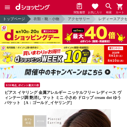
閲覧履歴
お気に入り
検索
カート
トップページ
衣類・靴・小物
アクセサリー
レディースアク
8/10 時点_ポイント最大15倍
ピアス イヤリング 金属アレルギー ニッケルフリー レディース ヴ
ィンテージ調 艶消し マット ミニ 小さめ ドロップ cream dot ゆう
パケット ［A：ゴールド_イヤリング］