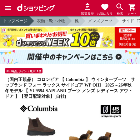
閲覧履歴
お気に入り
検索
カート
トップページ
衣類・靴・小物
靴
メンズブーツ
サイドゴ
8/7 時点_ポイント最大11倍
（国内正規品） コロンビア 【 Columbia 】 ウィンターブーツ サ
ップランド フォー ラックス サイドゴア WP OHI 2025～26年秋
冬モデル 【 YU9594 SAPLAND ブーツ メンズ レディース アウト
ドア 】【翌日配達対象】[自社]