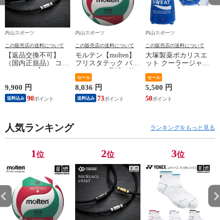
内山スポーツ
内山スポーツ
内山スポーツ
この販売店の送料について
この販売店の送料について
この販売店の送料について
【返品交換不可】
モルテン【molten】
大塚製薬ポカリスエ
ア
（国内正規品） コラ
フリスタテック バレ
ット クーラージャグ
ントッテ 【
ーボール 5号球（検
タンクSP【PJ13 13L
Colantotte 】 コラン
定球）2026年継続モ
セール
13リットル ジャグボ
セール
デ
トッテ ネックレス
デル【国際公認球
トル 水分補給】【翌
9,900 円
8,036 円
5,500 円
1
CREST ABAAS 【
V5M5000 ネーム加工
日配達対象】[自社]
90
73
50
1
送料込み
送料込み
ABAAS5 磁気ネック
できません】【翌日
レス アクセサリー
配達対象】[自社]
スポーツ アスリート
メンズ レディース
人気ランキング
ランキングをもっと見る
】【翌日配達対象】
[自社]
1
2
3
位
位
位