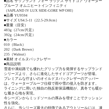
■品名 サップランド フォー ラックス サイドゴア ウォーター
プルーフ オムニヒートインフィニティ
（SAPLAND IV LUX SIDE-GORE WP OHI）
■品番 YU9594
■サイズ US4.5-11（22.5-29.0cm）
■重量（目安）
483g（27cm/片足）
392g（24cm/片足）
■カラー
010（Black）
202（Dark Brown）
235（Walnut）
■素材 オイルヌバックレザー
■商品説明
雪道や凍結路でも優れたグリップ力を発揮するサップランド
シリーズより、さらに進化したサイドゴアブーツが登場。
プレミアムな佇まいのオイルドヌバックレザーのアッパー
は、ウォータープルーフ仕様で雨や雪の侵入を防ぎます。
ライニングに用いた独自の熱反射保温機能が、真冬でも暖か
な履き心地を実現。
今シーズンからミッドソールの厚みを増すことでクッション
性を強化。
さらに、当シリーズ最大の特徴であるアウトソールには、凍