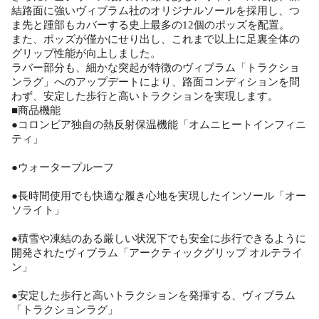
結路面に強いヴィブラム社のオリジナルソールを採用し、つ
ま先と踵部もカバーする史上最多の12個のポッズを配置。
また、ポッズが僅かにせり出し、これまで以上に足裏全体の
グリップ性能が向上しました。
ラバー部分も、細かな突起が特徴のヴィブラム「トラクショ
ンラグ」へのアップデートにより、路面コンディションを問
わず、安定した歩行と高いトラクションを実現します。
■商品機能
●コロンビア独自の熱反射保温機能「オムニヒートインフィニ
ティ」
●ウォータープルーフ
●長時間使用でも快適な履き心地を実現したインソール「オー
ソライト」
●積雪や凍結のある厳しい状況下でも安全に歩行できるように
開発されたヴィブラム「アークティックグリップ オルテライ
ン」
●安定した歩行と高いトラクションを発揮する、ヴィブラム
「トラクションラグ」