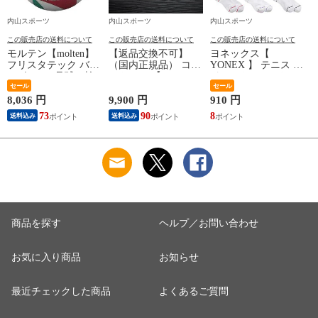
内山スポーツ
内山スポーツ
内山スポーツ
この販売店の送料について
この販売店の送料について
この販売店の送料について
モルテン【molten】
【返品交換不可】
ヨネックス【
ア
フリスタテック バレ
（国内正規品） コラ
YONEX 】 テニス バ
ーボール 5号球（検
ントッテ 【
ドミントン レディー
定球）2026年継続モ
セール
Colantotte 】 コラン
ス アンクルソックス
セール
デ
デル【国際公認球
トッテ ネックレス
2026年春夏モデル【
8,036 円
9,900 円
910 円
1
V5M5000 ネーム加工
CREST ABAAS 【
29260 スポーツソッ
73
90
8
1
送料込み
送料込み
できません】【翌日
ABAAS5 磁気ネック
クス 靴下 くつした
配達対象】[自社]
レス アクセサリー
SOCKS 】【翌日配達
スポーツ アスリート
対象】[物流]
メンズ レディース
】【翌日配達対象】
[自社]
商品を探す
ヘルプ／お問い合わせ
お気に入り商品
お知らせ
最近チェックした商品
よくあるご質問