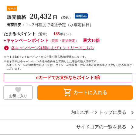
セール
20,432
販売価格
送料込み
円
（税込）
1～2日程度で発送予定（水曜定休日）
出荷目安：
たまるdポイント
185
（通常）
+キャンペーンポイント
最大10倍
（期間・用途限定）
各キャンペーン詳細およびエントリーはこちら
※たまるdポイントはポイント支払を除く商品代金(税抜)の1％です。
※
表示倍率は各キャンペーンの適用条件を全て満たした場合の最大倍率です。
各キャンペーンの適用状況によっては、ポイントの進呈数・付与倍率が最大倍率より少なくなる場合が
ございます。
dカードでお支払ならポイント3倍
shopping_cart
カートに入れる
お気に入り
内山スポーツ トップに戻る
サイドゴアの一覧を見る