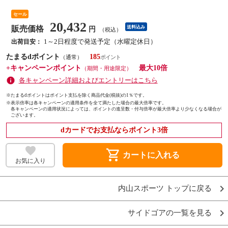
セール
20,432
販売価格
送料込み
円
（税込）
1～2日程度で発送予定（水曜定休日）
出荷目安：
たまるdポイント
185
（通常）
+キャンペーンポイント
最大10倍
（期間・用途限定）
各キャンペーン詳細およびエントリーはこちら
※たまるdポイントはポイント支払を除く商品代金(税抜)の1％です。
※
表示倍率は各キャンペーンの適用条件を全て満たした場合の最大倍率です。
各キャンペーンの適用状況によっては、ポイントの進呈数・付与倍率が最大倍率より少なくなる場合が
ございます。
dカードでお支払ならポイント3倍
shopping_cart
カートに入れる
お気に入り
内山スポーツ トップに戻る
サイドゴアの一覧を見る