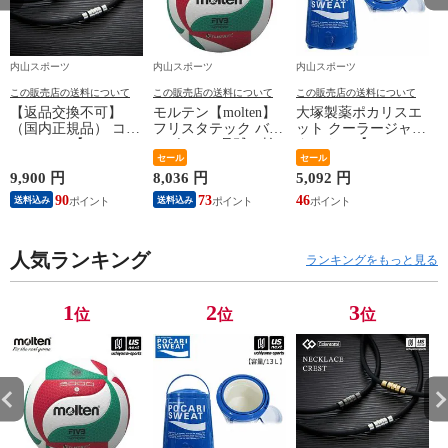
内山スポーツ
内山スポーツ
内山スポーツ
この販売店の送料について
この販売店の送料について
この販売店の送料について
【返品交換不可】
モルテン【molten】
大塚製薬ポカリスエ
ア
（国内正規品） コラ
フリスタテック バレ
ット クーラージャグ
ントッテ 【
ーボール 5号球（検
タンクSP【PJ13 13L
Colantotte 】 コラン
定球）2026年継続モ
セール
13リットル ジャグボ
セール
デ
トッテ ネックレス
デル【国際公認球
トル 水分補給】【翌
9,900 円
8,036 円
5,092 円
1
CREST ABAAS 【
V5M5000 ネーム加工
日配達対象】[自社]
90
73
46
1
送料込み
送料込み
ABAAS5 磁気ネック
できません】【翌日
レス アクセサリー
配達対象】[自社]
スポーツ アスリート
メンズ レディース
人気ランキング
ランキングをもっと見る
】【翌日配達対象】
[自社]
1
2
3
位
位
位