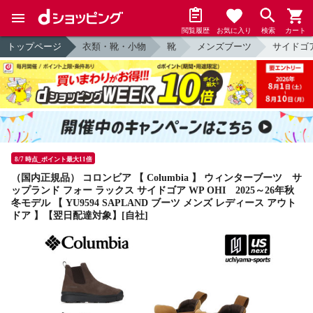
閲覧履歴
お気に入り
検索
カート
トップページ
衣類・靴・小物
靴
メンズブーツ
サイドゴ
8/7 時点_ポイント最大11倍
（国内正規品） コロンビア 【 Columbia 】 ウィンターブーツ サ
ップランド フォー ラックス サイドゴア WP OHI 2025～26年秋
冬モデル 【 YU9594 SAPLAND ブーツ メンズ レディース アウト
ドア 】【翌日配達対象】[自社]