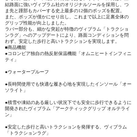
結路面に強いヴィブラム社のオリジナルソールを採用し、つ
ま先と踵部もカバーする史上最多の12個のポッズを配置。
また、ポッズが僅かにせり出し、これまで以上に足裏全体の
グリップ性能が向上しました。
ラバー部分も、細かな突起が特徴のヴィブラム「トラクショ
ンラグ」へのアップデートにより、路面コンディションを問
わず、安定した歩行と高いトラクションを実現します。
■商品機能
●コロンビア独自の熱反射保温機能「オムニヒートインフィニ
ティ」
●ウォータープルーフ
●長時間使用でも快適な履き心地を実現したインソール「オー
ソライト」
●積雪や凍結のある厳しい状況下でも安全に歩行できるように
開発されたヴィブラム「アークティックグリップ オルテライ
ン」
●安定した歩行と高いトラクションを発揮する、ヴィブラム
「トラクションラグ」