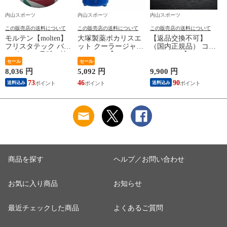
内山スポーツ
内山スポーツ
内山スポーツ
この販売店の送料について
この販売店の送料について
この販売店の送料について
モルテン【molten】
大塚製薬ポカリスエ
【返品交換不可】
フリスタテック バレ
ット クーラージャグ
（国内正規品） コラ
ーボール 5号球（検
タンクSP【PJ13 13L
ントッテ 【
定球）2026年継続モ
セール
13リットル ジャグボ
セール
Colantotte 】 コラン
デル【国際公認球
トル 水分補給】【翌
トッテ ネックレス
8,036 円
5,092 円
9,900 円
9
V5M5000 ネーム加工
日配達対象】[自社]
CREST ABAAS 【
73
46
90
8
送料込み
送料込み
できません】【翌日
ABAAS5 磁気ネック
配達対象】[自社]
レス アクセサリー
スポーツ アスリート
メンズ レディース
】【翌日配達対象】
[自社]
商品を探す
ヘルプ／お問い合わせ
お気に入り商品
お知らせ
最近チェックした商品
よくあるご質問