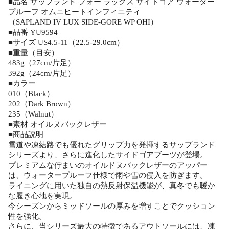
■品名 サップランド フォー ラックス サイドゴア ウォーター
プルーフ オムニヒートインフィニティ
（SAPLAND IV LUX SIDE-GORE WP OHI）
■品番 YU9594
■サイズ US4.5-11（22.5-29.0cm）
■重量（目安）
483g（27cm/片足）
392g（24cm/片足）
■カラー
010（Black）
202（Dark Brown）
235（Walnut）
■素材 オイルヌバックレザー
■商品説明
雪道や凍結路でも優れたグリップ力を発揮するサップランド
シリーズより、さらに進化したサイドゴアブーツが登場。
プレミアムな佇まいのオイルドヌバックレザーのアッパー
は、ウォータープルーフ仕様で雨や雪の侵入を防ぎます。
ライニングに用いた独自の熱反射保温機能が、真冬でも暖か
な履き心地を実現。
今シーズンからミッドソールの厚みを増すことでクッション
性を強化。
さらに、当シリーズ最大の特徴であるアウトソールには、凍