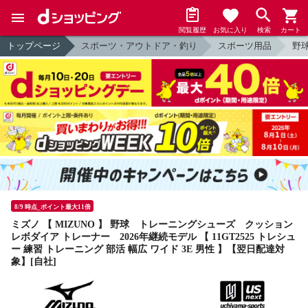
閲覧履歴
お気に入り
検索
カート
トップページ
スポーツ・アウトドア・釣り
スポーツ用品
野
8/9 時点_ポイント最大11倍
ミズノ 【 MIZUNO 】 野球 トレーニングシューズ クッション
レボダイア トレーナー 2026年継続モデル 【 11GT2525 トレシュ
ー 練習 トレーニング 部活 幅広 ワイド 3E 男性 】【翌日配達対
象】[自社]