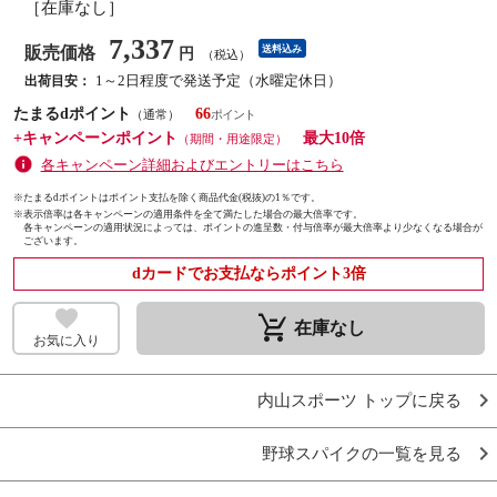
［在庫なし］
7,337
販売価格
送料込み
円
（税込）
1～2日程度で発送予定（水曜定休日）
出荷目安：
たまるdポイント
66
（通常）
+キャンペーンポイント
最大10倍
（期間・用途限定）
各キャンペーン詳細およびエントリーはこちら
※たまるdポイントはポイント支払を除く商品代金(税抜)の1％です。
※
表示倍率は各キャンペーンの適用条件を全て満たした場合の最大倍率です。
各キャンペーンの適用状況によっては、ポイントの進呈数・付与倍率が最大倍率より少なくなる場合が
ございます。
dカードでお支払ならポイント3倍
remove_shopping_cart
在庫なし
お気に入り
内山スポーツ トップに戻る
野球スパイクの一覧を見る