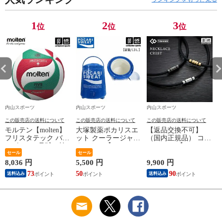
】【翌日配達対象】
[自社]
1
2
3
位
位
位
内山スポーツ
内山スポーツ
内山スポーツ
この販売店の送料について
この販売店の送料について
この販売店の送料について
モルテン【molten】
大塚製薬ポカリスエ
【返品交換不可】
フリスタテック バレ
ット クーラージャグ
（国内正規品） コラ
ーボール 5号球（検
タンクSP【PJ13 13L
ントッテ 【
定球）2026年継続モ
セール
13リットル ジャグボ
セール
Colantotte 】 コラン
デル【国際公認球
トル 水分補給】【翌
トッテ ネックレス
8,036 円
5,500 円
9,900 円
9
V5M5000 ネーム加工
日配達対象】[自社]
CREST ABAAS 【
73
50
90
8
送料込み
送料込み
できません】【翌日
ABAAS5 磁気ネック
配達対象】[自社]
レス アクセサリー
スポーツ アスリート
メンズ レディース
】【翌日配達対象】
[自社]