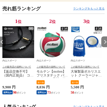
売れ筋ランキング
ランキングをもっと見る
1
2
3
位
位
位
内山スポーツ
内山スポーツ
内山スポーツ
この販売店の送料について
この販売店の送料について
この販売店の送料について
【返品交換不可】
モルテン【molten】
大塚製薬ポカリスエ
ア
（国内正規品） コラ
フリスタテック バレ
ット クーラージャグ
ントッテ 【
ーボール 5号球（検
タンクSP【PJ13 13L
Colantotte 】 コラン
定球）2026年継続モ
セール
13リットル ジャグボ
セール
デ
トッテ ネックレス
デル【国際公認球
トル 水分補給】【翌
9,900 円
8,036 円
5,500 円
1
CREST ABAAS 【
V5M5000 ネーム加工
日配達対象】[自社]
90
73
50
1
送料込み
送料込み
ABAAS5 磁気ネック
できません】【翌日
レス アクセサリー
配達対象】[自社]
スポーツ アスリート
メンズ レディース
人気ランキング
ランキングをもっと見る