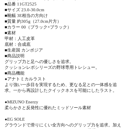
■品番 11GT2525
■サイズ 23.0-30.0cm
■靴幅 3E相当の方向け
■質量 約305g（27.0cm片方）
■カラー 00（ブラック×ブラック）
■素材
甲材：人工皮革
底材：合成底
■生産国 カンボジア
■商品説明
グリップ力と足への優しさを追求。
クッションレボシリーズの野球専用トレシュー。
■商品機能
●アナトミカルラスト
より強い一歩目を実現するため、更なる足との一体感を追
求。一から再設計したクイックネスを可能にしたラスト。
●MIZUNO Enerzy
柔らかさと反発性に優れたミッドソール素材
●EG SOLE
グラウンドで滑りにくい全方向へのグリップ力を追求。加え