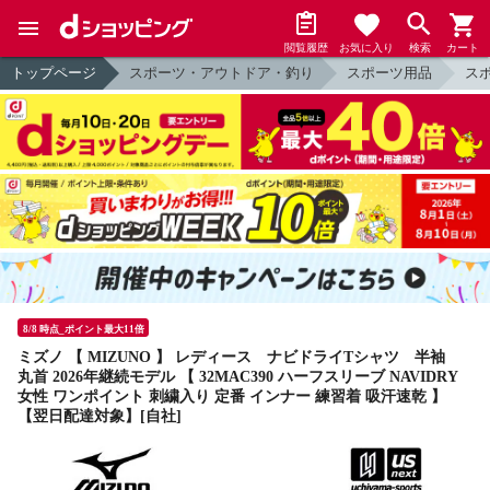
閲覧履歴
お気に入り
検索
カート
トップページ
スポーツ・アウトドア・釣り
スポーツ用品
ス
8/8 時点_ポイント最大11倍
ミズノ 【 MIZUNO 】 レディース ナビドライTシャツ 半袖
丸首 2026年継続モデル 【 32MAC390 ハーフスリーブ NAVIDRY
女性 ワンポイント 刺繍入り 定番 インナー 練習着 吸汗速乾 】
【翌日配達対象】[自社]