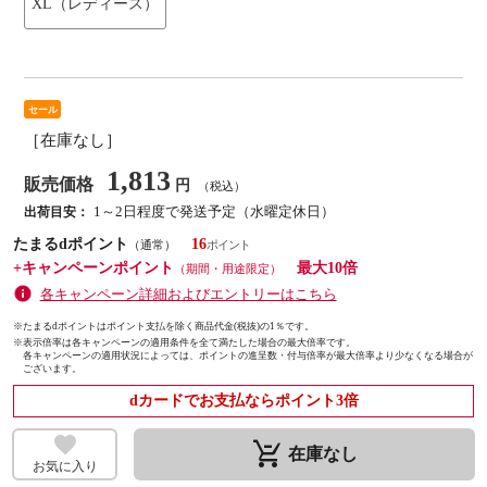
XL（レディース）
セール
［在庫なし］
1,813
販売価格
円
（税込）
1～2日程度で発送予定（水曜定休日）
出荷目安：
たまるdポイント
16
（通常）
+キャンペーンポイント
最大10倍
（期間・用途限定）
各キャンペーン詳細およびエントリーはこちら
※たまるdポイントはポイント支払を除く商品代金(税抜)の1％です。
※
表示倍率は各キャンペーンの適用条件を全て満たした場合の最大倍率です。
各キャンペーンの適用状況によっては、ポイントの進呈数・付与倍率が最大倍率より少なくなる場合が
ございます。
dカードでお支払ならポイント3倍
remove_shopping_cart
在庫なし
お気に入り