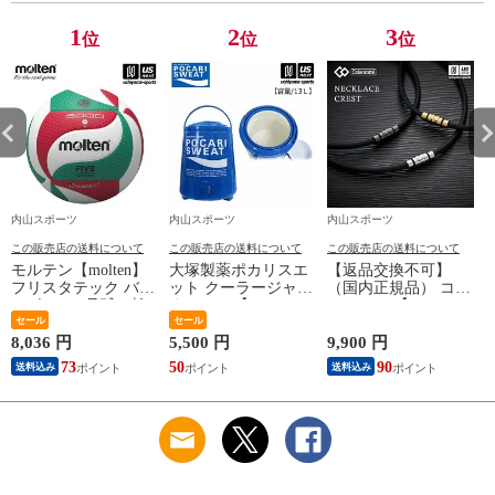
[自社]
1
2
3
位
位
位
内山スポーツ
内山スポーツ
内山スポーツ
この販売店の送料について
この販売店の送料について
この販売店の送料について
モルテン【molten】
大塚製薬ポカリスエ
【返品交換不可】
フリスタテック バレ
ット クーラージャグ
（国内正規品） コラ
ーボール 5号球（検
タンクSP【PJ13 13L
ントッテ 【
定球）2026年継続モ
セール
13リットル ジャグボ
セール
Colantotte 】 コラン
デル【国際公認球
トル 水分補給】【翌
トッテ ネックレス
8,036 円
5,500 円
9,900 円
9
V5M5000 ネーム加工
日配達対象】[自社]
CREST ABAAS 【
73
50
90
8
送料込み
送料込み
できません】【翌日
ABAAS5 磁気ネック
配達対象】[自社]
レス アクセサリー
スポーツ アスリート
メンズ レディース
】【翌日配達対象】
[自社]