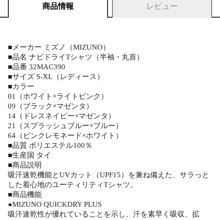
商品情報
レビュー
■メーカー ミズノ（MIZUNO）
■品名 ナビドライTシャツ（半袖・丸首）
■品番 32MAC390
■サイズ S-XL（レディース）
■カラー
01（ホワイト×ライトピンク）
09（ブラック×マゼンタ）
14（ドレスネイビー×マゼンタ）
21（スプラッシュブルー×ブルー）
64（ピンクレモネード×ホワイト）
■品質 ポリエステル100％
■生産国 タイ
■商品説明
吸汗速乾機能とUVカット（UPF15）を兼ね備えた、サラっと
した着心地のユーティリティTシャツ。
■商品機能
●MIZUNO QUICKDRY PLUS
吸汗速乾性が優れていることを示し、汗を素早く吸収、拡