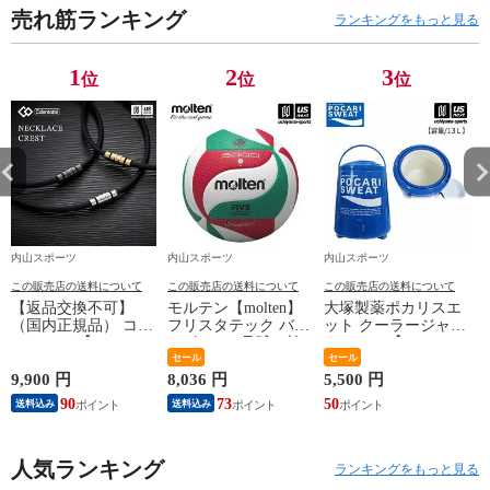
売れ筋ランキング
ランキングをもっと見る
1
2
3
位
位
位
内山スポーツ
内山スポーツ
内山スポーツ
この販売店の送料について
この販売店の送料について
この販売店の送料について
【返品交換不可】
モルテン【molten】
大塚製薬ポカリスエ
ア
（国内正規品） コラ
フリスタテック バレ
ット クーラージャグ
ントッテ 【
ーボール 5号球（検
タンクSP【PJ13 13L
Colantotte 】 コラン
定球）2026年継続モ
セール
13リットル ジャグボ
セール
デ
トッテ ネックレス
デル【国際公認球
トル 水分補給】【翌
9,900 円
8,036 円
5,500 円
1
CREST ABAAS 【
V5M5000 ネーム加工
日配達対象】[自社]
90
73
50
1
送料込み
送料込み
ABAAS5 磁気ネック
できません】【翌日
レス アクセサリー
配達対象】[自社]
スポーツ アスリート
メンズ レディース
人気ランキング
ランキングをもっと見る
】【翌日配達対象】