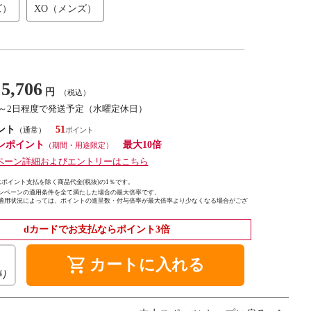
ズ）
XO（メンズ）
5,706
円
（税込）
1～2日程度で発送予定（水曜定休日）
ント
51
（通常）
ンポイント
最大10倍
（期間・用途限定）
ペーン詳細およびエントリーはこちら
ポイント支払を除く商品代金(税抜)の1％です。
ンペーンの適用条件を全て満たした場合の最大倍率です。
適用状況によっては、ポイントの進呈数・付与倍率が最大倍率より少なくなる場合がござ
dカードでお支払ならポイント3倍
shopping_cart
カートに入れる
り