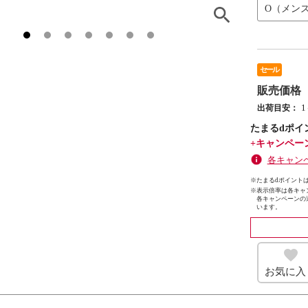
O（メン
セール
販売価格
出荷目安：
たまるdポイ
+キャンペー
各キャン
※たまるdポイントは
※
表示倍率は各キャ
各キャンペーンの
います。
お気に入