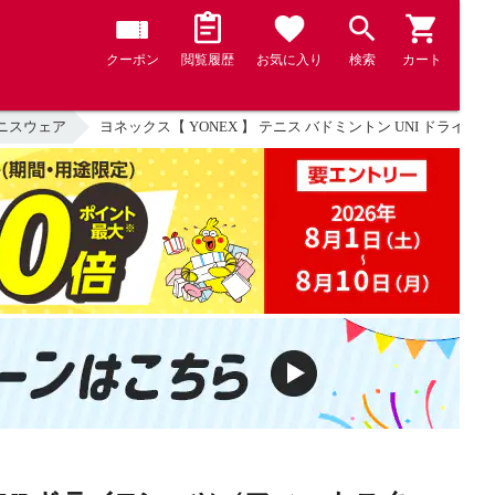
クーポン
閲覧履歴
お気に入り
検索
カート
ニスウェア
ヨネックス【 YONEX 】 テニス バドミントン UNI ドライ