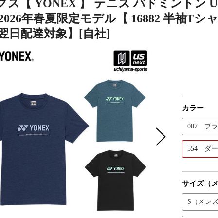
ス【 YONEX 】 テニス バドミントン
2026年春夏限定モデル【 16882 半袖T
翌日配達対象】[自社]
カラー
007 ブ
554 ダ
サイズ（
S（メン