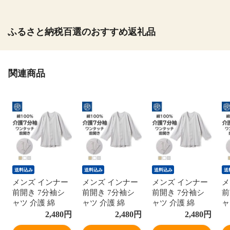
ふるさと納税百選のおすすめ返礼品
関連商品
送料込み
送料込み
送料込み
送
メンズ インナー
メンズ インナー
メンズ インナー
メ
前開き 7分袖シ
前開き 7分袖シ
前開き 7分袖シ
前
ャツ 介護 綿
ャツ 介護 綿
ャツ 介護 綿
ャ
100％ 介護下着
100％ 介護下着
100％ 介護下着
1
2,480
円
2,480
円
2,480
円
介護シャツ 介護
介護シャツ 介護
介護シャツ 介護
介