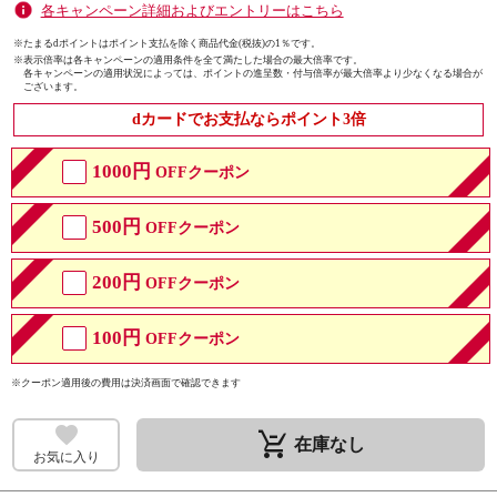
各キャンペーン詳細およびエントリーはこちら
※たまるdポイントはポイント支払を除く商品代金(税抜)の1％です。
※
表示倍率は各キャンペーンの適用条件を全て満たした場合の最大倍率です。
各キャンペーンの適用状況によっては、ポイントの進呈数・付与倍率が最大倍率より少なくなる場合が
ございます。
dカードでお支払ならポイント3倍
1000円
OFFクーポン
500円
OFFクーポン
200円
OFFクーポン
100円
OFFクーポン
※クーポン適用後の費用は決済画面で確認できます
remove_shopping_cart
在庫なし
お気に入り