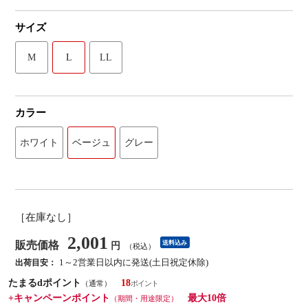
サイズ
M
L
LL
カラー
ホワイト
ベージュ
グレー
［在庫なし］
2,001
販売価格
送料込み
円
（税込）
1～2営業日以内に発送(土日祝定休除)
出荷目安：
たまるdポイント
18
（通常）
+キャンペーンポイント
最大10倍
（期間・用途限定）