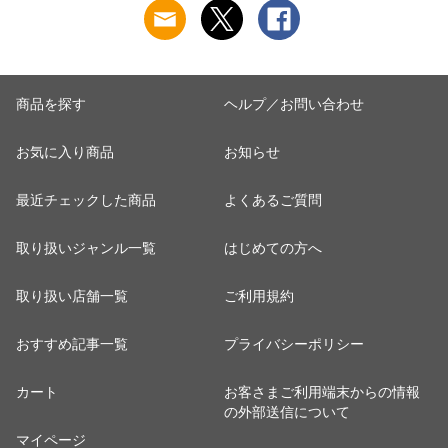
婦人 女性 下着 肌着
ット工業 S5022B-RT
ット工業 S5022B-RT
24AW M/L/LL
涼しい 肌着
涼しい 肌着
M5480P-E 防寒
商品を探す
ヘルプ／お問い合わせ
お気に入り商品
お知らせ
最近チェックした商品
よくあるご質問
取り扱いジャンル一覧
はじめての方へ
取り扱い店舗一覧
ご利用規約
おすすめ記事一覧
プライバシーポリシー
カート
お客さまご利用端末からの情報
の外部送信について
マイページ