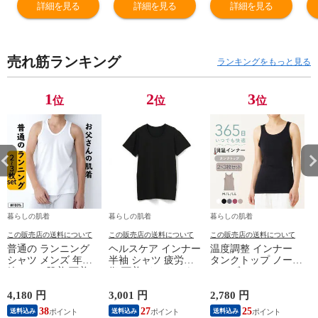
ウェア ワンタッ
ウェア ワンタッ
ウェア ワンタッ
ウ
詳細を見る
詳細を見る
詳細を見る
チ マジック テー
チ マジック テー
チ マジック テー
チ
プ ボタン シニア
プ ボタン シニア
プ ボタン シニア
プ
紳士 男性 抗菌防
紳士 男性 抗菌防
紳士 男性 抗菌防
紳
売れ筋ランキング
臭 肌着 介護用品
臭 肌着 介護用品
臭 肌着 介護用品
臭
ランキングをもっと見る
入院用 病院用 こ
入院用 病院用 こ
入院用 病院用 こ
入
ころよい ホワイ
ころよい ホワイ
ころよい ホワイ
こ
1
2
3
位
位
位
ト/ベージュ
ト/ベージュ
ト/ベージュ
ト
M/L/LL Q0012T-E
M/L/LL Q0012T-E
M/L/LL Q0012T-E
M/
暮らしの肌着
暮らしの肌着
暮らしの肌着
この販売店の送料について
この販売店の送料について
この販売店の送料について
普通の ランニング
ヘルスケア インナー
温度調整 インナー
シャツ メンズ 年間
半袖 シャツ 疲労回
タンクトップ ノース
綿100 % 肌着 下着 U
復 下着 インナーウ
リーブ レディース
首 Uネック 普通 タ
ェア 血行促進 遠赤
調温 女性 婦人 下着
ンクトップ ノースリ
外線 疲労軽減 ボデ
オフホワイト/ブラウ
4,180 円
3,001 円
2,780 円
2
ーブ インナー 紳士
ィケア 健康 プレゼ
ン/ブラック/チャコ
38
27
25
送料込み
送料込み
送料込み
男性 シニア 抗菌 防
ント ギフト ヘルス
ールグレー/ピンク