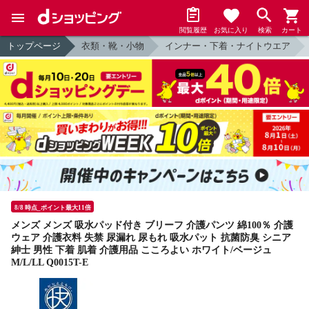
閲覧履歴
お気に入り
検索
カート
トップページ
衣類・靴・小物
インナー・下着・ナイトウエア
8/8 時点_ポイント最大11倍
メンズ メンズ 吸水パッド付き ブリーフ 介護パンツ 綿100％ 介護
ウェア 介護衣料 失禁 尿漏れ 尿もれ 吸水パット 抗菌防臭 シニア
紳士 男性 下着 肌着 介護用品 こころよい ホワイト/ベージュ
M/L/LL Q0015T-E