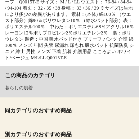
ーフ Q0015T-E サイズ： M / L / LL ウエスト： 76-84 / 84-94
/ 94-104 着丈： 32 / 35 / 38 身幅： 33 / 36 / 39 ※サイズは生地
により多少の差異があります。 素材：(本体) 綿100％ （ウエ
スト部分）綿90％ポリウレタン10％ （給水パット部分）表：
ポリエステル100％ 中わた：ポリエステル68％アクリル16％
レーヨン12％ポリプロピレン2％ポリエチレン2％ 裏：ポリ
ウレタン 製造：中国 吸水パッド付き ブリーフ パンツ 介護 綿
100％ メンズ 年間 失禁 尿漏れ 尿もれ 吸水パット 抗菌防臭 シ
ニア 紳士 男性 メンズ 下着 肌着 介護用品 こころよい ホワイ
ト/ベージュ M/L/LL Q0015T-E
この商品のカテゴリ
暮らしの肌着
同カテゴリのおすすめ商品
別カテゴリのおすすめ商品