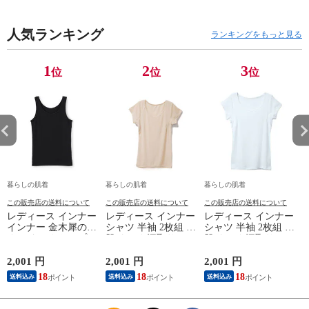
臭 敬老の日 父の日
ケア 一般医療機器
M/L/LL M9210T-E
M
白 M/L/LL M0100X-E
メンズ 男性 紳士 マ
人気ランキング
イナスイオン ゲルマ
ランキングをもっと見る
ニウム 25AW
K1160L-E
1
2
3
位
位
位
暮らしの肌着
暮らしの肌着
暮らしの肌着
この販売店の送料について
この販売店の送料について
この販売店の送料について
レディース インナー
レディース インナー
レディース インナー
インナー 金木犀のめ
シャツ 半袖 2枚組 素
シャツ 半袖 2枚組 素
ぐみ タンクトップ
肌ドライ 汗取り フ
肌ドライ 汗取り フ
保湿 金木犀 加工 し
レンチ袖 脇汗 汗取
レンチ袖 脇汗 汗取
っとり 保湿 ストレ
り インナーシャツ
り インナーシャツ
2,001 円
2,001 円
2,001 円
1
ッチ ボタニカル タ
パッド付き 春夏 汗
パッド付き 春夏 汗
18
18
18
送料込み
送料込み
送料込み
ンクトップ 秋冬 お
染み 防止 汗 対策 綿
染み 防止 汗 対策 綿
肌に優しい 乾燥肌
混 汗とり パット付
混 汗とり パット付
L
乾燥 キンモクセイ
き 吸汗速乾 白鷲ニ
き 吸汗速乾 白鷲ニ