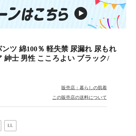
ツ 綿100％ 軽失禁 尿漏れ 尿もれ
 紳士 男性 こころよい ブラック/
販売店：暮らしの肌着
この販売店の送料について
LL