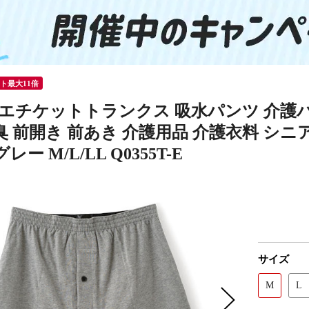
ント最大11倍
エチケットトランクス 吸水パンツ 介護パン
 前開き 前あき 介護用品 介護衣料 シニア
ー M/L/LL Q0355T-E
サイズ
M
L