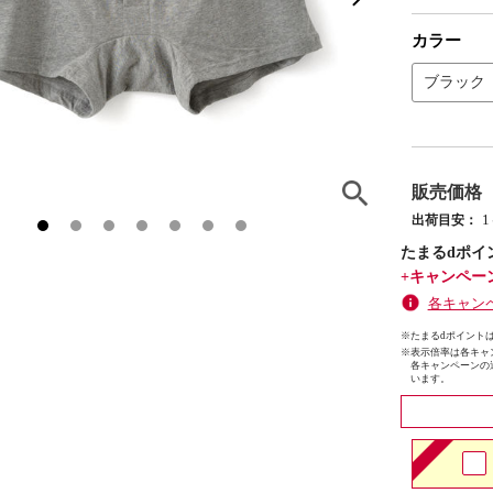
カラー
ブラック
販売価格
出荷目安：
たまるdポイ
+キャンペー
各キャン
※たまるdポイントは
※
表示倍率は各キャ
各キャンペーンの
います。