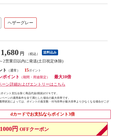
ヘザーグレー
1,680
送料込み
円
（税込）
1～2営業日以内に発送(土日祝定休除)
ント
15
（通常）
ンポイント
最大10倍
（期間・用途限定）
ペーン詳細およびエントリーはこちら
ポイント支払を除く商品代金(税抜)の1％です。
ンペーンの適用条件を全て満たした場合の最大倍率です。
適用状況によっては、ポイントの進呈数・付与倍率が最大倍率より少なくなる場合がござ
dカードでお支払ならポイント3倍
1000円
OFFクーポン