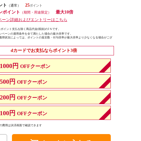
ント
25
（通常）
ンポイント
最大10倍
（期間・用途限定）
ペーン詳細およびエントリーはこちら
ポイント支払を除く商品代金(税抜)の1％です。
ンペーンの適用条件を全て満たした場合の最大倍率です。
適用状況によっては、ポイントの進呈数・付与倍率が最大倍率より少なくなる場合がござ
dカードでお支払ならポイント3倍
1000円
OFFクーポン
500円
OFFクーポン
200円
OFFクーポン
100円
OFFクーポン
の費用は決済画面で確認できます