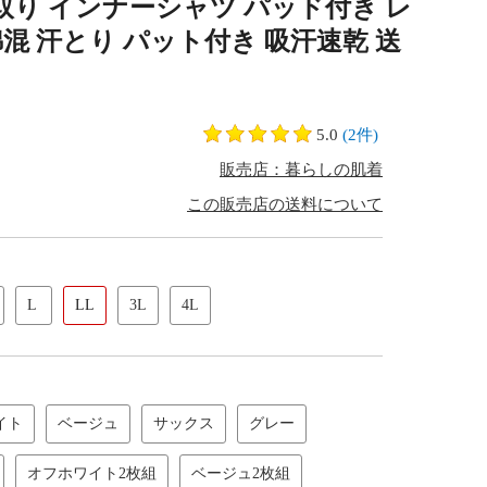
取り インナーシャツ パッド付き レ
綿混 汗とり パット付き 吸汗速乾 送
5.0
(2件)
販売店：暮らしの肌着
この販売店の送料について
L
LL
3L
4L
イト
ベージュ
サックス
グレー
オフホワイト2枚組
ベージュ2枚組