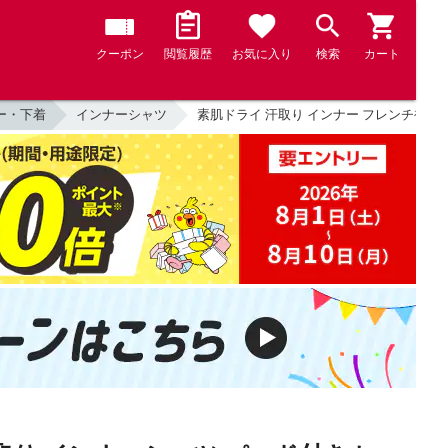
クーポン
閲覧履歴
お気に入り
検索
カート
ー・下着
インナーシャツ
素肌ドライ 汗取り インナー フレンチ袖 脇汗