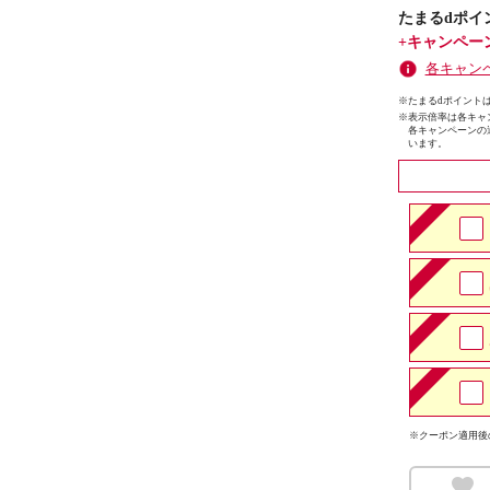
たまるdポイ
+キャンペー
各キャン
※たまるdポイントは
※
表示倍率は各キャ
各キャンペーンの
います。
※クーポン適用後