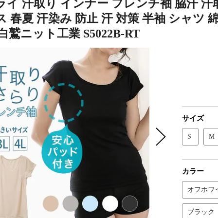
ライ 汗取り インナー フレンチ袖 脇汗 汗
 春夏 汗染み 防止 汗 対策 半袖 シャツ 
白鷲ニット工業 S5022B-RT
サイズ
S
M
カラー
オフホワ
ブラック