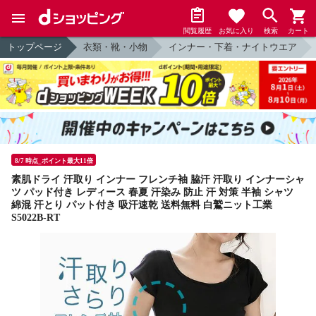
閲覧履歴
お気に入り
検索
カート
トップページ
衣類・靴・小物
インナー・下着・ナイトウエア
8/7 時点_ポイント最大11倍
素肌ドライ 汗取り インナー フレンチ袖 脇汗 汗取り インナーシャ
ツ パッド付き レディース 春夏 汗染み 防止 汗 対策 半袖 シャツ
綿混 汗とり パット付き 吸汗速乾 送料無料 白鷲ニット工業
S5022B-RT