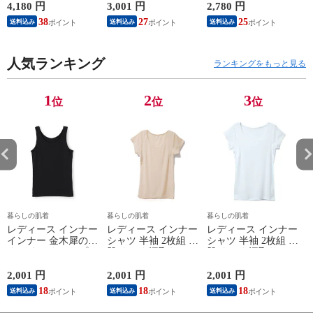
ンクトップ ノースリ
外線 疲労軽減 ボデ
オフホワイト/ブラウ
4,180 円
3,001 円
2,780 円
2
ーブ インナー 紳士
ィケア 健康 プレゼ
ン/ブラック/チャコ
38
27
25
送料込み
送料込み
送料込み
男性 シニア 抗菌 防
ント ギフト ヘルス
ールグレー/ピンク
臭 敬老の日 父の日
ケア 一般医療機器
M/L/LL M9210T-E
M
白 M/L/LL M0100X-E
メンズ 男性 紳士 マ
人気ランキング
イナスイオン ゲルマ
ランキングをもっと見る
ニウム 25AW
K1160L-E
1
2
3
位
位
位
暮らしの肌着
暮らしの肌着
暮らしの肌着
レディース インナー
レディース インナー
レディース インナー
インナー 金木犀のめ
シャツ 半袖 2枚組 素
シャツ 半袖 2枚組 素
ぐみ タンクトップ
肌ドライ 汗取り フ
肌ドライ 汗取り フ
保湿 金木犀 加工 し
レンチ袖 脇汗 汗取
レンチ袖 脇汗 汗取
っとり 保湿 ストレ
り インナーシャツ
り インナーシャツ
2,001 円
2,001 円
2,001 円
1
ッチ ボタニカル タ
パッド付き 春夏 汗
パッド付き 春夏 汗
18
18
18
送料込み
送料込み
送料込み
ンクトップ 秋冬 お
染み 防止 汗 対策 綿
染み 防止 汗 対策 綿
肌に優しい 乾燥肌
混 汗とり パット付
混 汗とり パット付
L