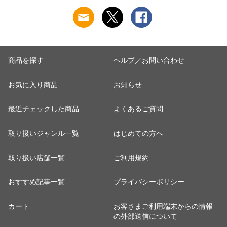
乾燥 キンモクセイ
き 吸汗速乾 白鷲ニ
き 吸汗速乾 白鷲ニ
婦人 女性 下着 肌着
ット工業 S5022B-RT
ット工業 S5022B-RT
24AW M/L/LL
涼しい 肌着
涼しい 肌着
M5480P-E 防寒
商品を探す
ヘルプ／お問い合わせ
お気に入り商品
お知らせ
最近チェックした商品
よくあるご質問
取り扱いジャンル一覧
はじめての方へ
取り扱い店舗一覧
ご利用規約
おすすめ記事一覧
プライバシーポリシー
カート
お客さまご利用端末からの情報
の外部送信について