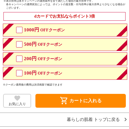
※
表示倍率は各キャンペーンの適用条件を全て満たした場合の最大倍率です。
各キャンペーンの適用状況によっては、ポイントの進呈数・付与倍率が最大倍率より少なくなる場合が
ございます。
dカードでお支払ならポイント3倍
1000円
OFFクーポン
500円
OFFクーポン
200円
OFFクーポン
100円
OFFクーポン
※クーポン適用後の費用は決済画面で確認できます
shopping_cart
カートに入れる
お気に入り
暮らしの肌着 トップに戻る