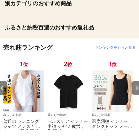
別カテゴリのおすすめ商品
ふるさと納税百選のおすすめ返礼品
売れ筋ランキング
ランキングをもっと見る
1
2
3
位
位
位
暮らしの肌着
暮らしの肌着
暮らしの肌着
普通の ランニング
ヘルスケア インナー
温度調整 インナー
シャツ メンズ 年間
半袖 シャツ 疲労回
タンクトップ ノース
綿100 % 肌着 下着 U
復 下着 インナーウ
リーブ レディース
首 Uネック 普通 タ
ェア 血行促進 遠赤
調温 女性 婦人 下着