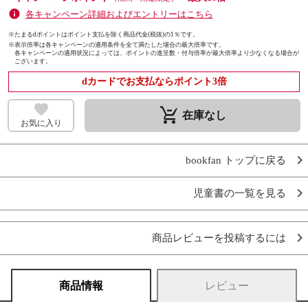
各キャンペーン詳細およびエントリーはこちら
※たまるdポイントはポイント支払を除く商品代金(税抜)の1％です。
※
表示倍率は各キャンペーンの適用条件を全て満たした場合の最大倍率です。
各キャンペーンの適用状況によっては、ポイントの進呈数・付与倍率が最大倍率より少なくなる場合が
ございます。
dカードでお支払ならポイント3倍
remove_shopping_cart
在庫なし
お気に入り
bookfan トップに戻る
児童書の一覧を見る
商品レビューを投稿するには
商品情報
レビュー