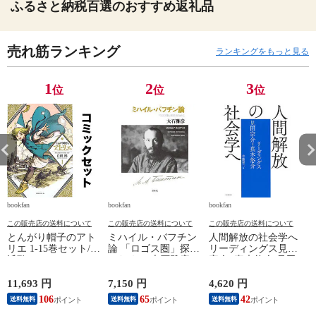
ふるさと納税百選のおすすめ返礼品
売れ筋ランキング
ランキングをもっと見る
1
2
3
位
位
位
bookfan
bookfan
bookfan
b
この販売店の送料について
この販売店の送料について
この販売店の送料について
とんがり帽子のアト
ミハイル・バフチン
人間解放の社会学へ
リエ 1-15巻セット/白
論 「ロゴス圏」探求
リーディングス見田
浜鴎
のために/大石雅彦
宗介=真木悠介/見田
宗介/真木悠介/佐藤
健二
11,693 円
7,150 円
4,620 円
3
106
65
42
送料無料
送料無料
送料無料