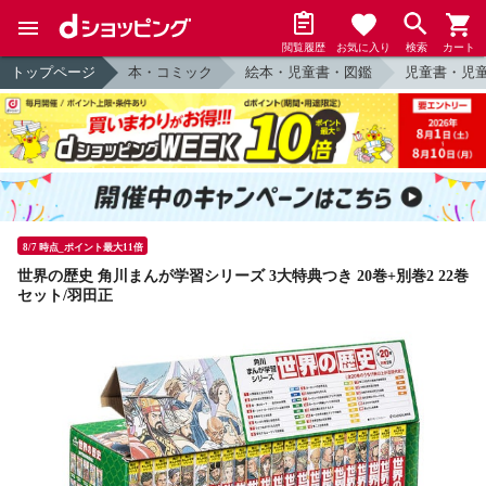
閲覧履歴
お気に入り
検索
カート
トップページ
本・コミック
絵本・児童書・図鑑
児童書・児
8/7 時点_ポイント最大11倍
世界の歴史 角川まんが学習シリーズ 3大特典つき 20巻+別巻2 22巻
セット/羽田正