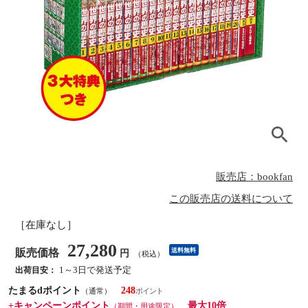
販売店：bookfan
この販売店の送料について
［在庫なし］
27,280
販売価格
送料無料
円
（税込）
1～3日で発送予定
出荷目安：
たまるdポイント
248
（通常）
+キャンペーンポイント
最大10倍
（期間・用途限定）