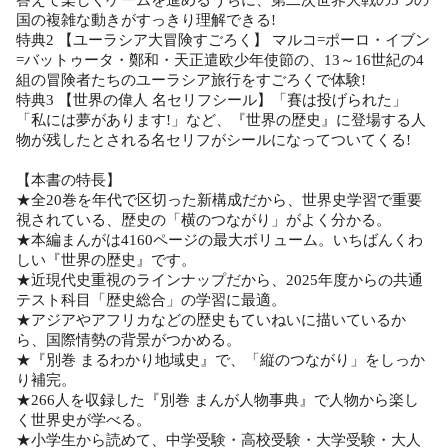
国の複雑な動きがすっきり理解できる!
特典2 【ユーラシア大冒険すごろく】 マルコ=ポーロ・イブン
=バットゥータ・鄭和・天正遣欧少年使節の、13～16世紀の4
組の冒険者たちのユーラシア旅行をすごろくで体験!
特典3 【世界の偉人 名セリフシール】「賽は投げられた」
「私には夢があります!」など、『世界の歴史』に登場する人
物が残したとされる名セリフがシールになってついてくる!
【本書の特長】
★全20巻を年代で区切った新構成だから、世界史学習で重要
視されている、歴史の「横のつながり」がよく分かる。
★本編まんがは4160ページの最大ボリューム。いちばんくわ
しい『世界の歴史』です。
★近現代史重視のラインナップだから、2025年度からの共通
テスト科目「歴史総合」の学習に最適。
★アジアやアフリカなどの歴史もていねいに描いているか
ら、国際情勢の背景がつかめる。
★『別巻 まるわかり地域史』で、「縦のつながり」をしっか
り補完。
★266人を収録した『別巻 まんが人物事典』で人物から楽し
く世界史が学べる。
★小学生から読めて、中学受験・高校受験・大学受験・大人