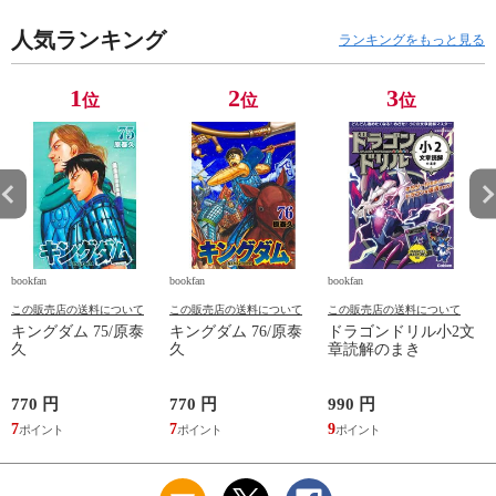
人気ランキング
ランキングをもっと見る
1
2
3
位
位
位
bookfan
bookfan
bookfan
b
この販売店の送料について
この販売店の送料について
この販売店の送料について
キングダム 75/原泰
キングダム 76/原泰
ドラゴンドリル小2文
久
久
章読解のまき
770 円
770 円
990 円
1
7
7
9