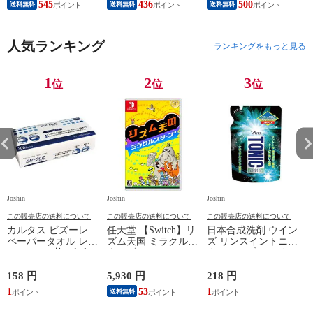
545
436
500
送料無料
送料無料
送料無料
ト ユウキELモデル
Japanese only（CFI-
【返品種別B】
2200B01） 【返品種
別B】
人気ランキング
ランキングをもっと見る
1
2
3
位
位
位
Joshin
Joshin
Joshin
Jo
この販売店の送料について
この販売店の送料について
この販売店の送料について
カルタス ビズーレ
任天堂 【Switch】リ
日本合成洗剤 ウイン
ペーパータオル レギ
ズム天国 ミラクルス
ズ リンスイントニッ
ュラー 200枚 ビズ-レ
ターズ HAC-P-
クシャンプー つめか
ペ-パ-タオルR200
BFLTA NSW リズム
え用 340g トニツク
【返品種別A】
テンゴク ミラクルス
シヤンプ-カエ 【返
158 円
5,930 円
218 円
6
タ-ズ 【返品種別B】
品種別A】
1
53
1
送料無料