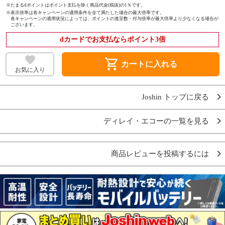
※たまるdポイントはポイント支払を除く商品代金(税抜)の1％です。
※
表示倍率は各キャンペーンの適用条件を全て満たした場合の最大倍率です。
各キャンペーンの適用状況によっては、ポイントの進呈数・付与倍率が最大倍率より少なくなる場合が
ございます。
dカードでお支払ならポイント3倍
shopping_cart
カートに入れる
お気に入り
Joshin トップに戻る
ディレイ・エコーの一覧を見る
商品レビューを投稿するには