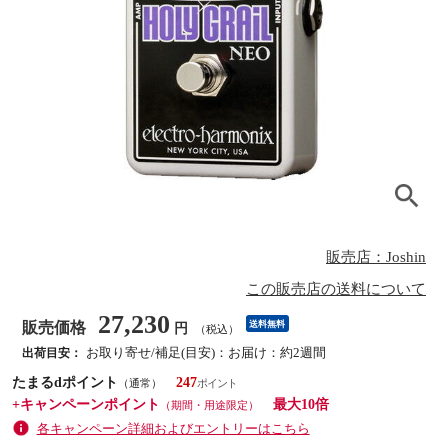
販売店：Joshin
この販売店の送料について
27,230
販売価格
送料無料
円
（税込）
お取り寄せ/補足(目安)：お届け：約2週間
出荷目安：
たまるdポイント
247
（通常）
+キャンペーンポイント
最大10倍
（期間・用途限定）
各キャンペーン詳細およびエントリーはこちら