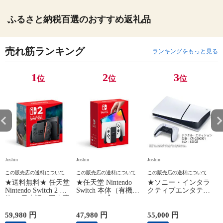
ふるさと納税百選のおすすめ返礼品
売れ筋ランキング
ランキングをもっと見る
1
2
3
位
位
位
Joshin
Joshin
Joshin
Jo
この販売店の送料について
この販売店の送料について
この販売店の送料について
★送料無料★ 任天堂
★任天堂 Nintendo
★ソニー・インタラ
Nintendo Switch 2 本
Switch 本体（有機EL
クティブエンタテイ
体 （日本語・国内専
モデル）【Joy-
ンメント PlayStation
用）switch2 BEE-S-
Con(L)/(R) ホワイ
5 デジタル・エディ
KB6CA NSW2ホンタ
ト】 HEG-S-KAAAA
ション 日本語専用
対
59,980 円
47,980 円
55,000 円
1
イ 【返品種別B】
NSWホンタイホワイ
Console Language: