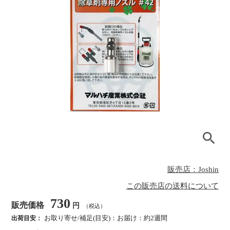
販売店：Joshin
この販売店の送料について
730
販売価格
円
（税込）
お取り寄せ/補足(目安)：お届け：約2週間
出荷目安：