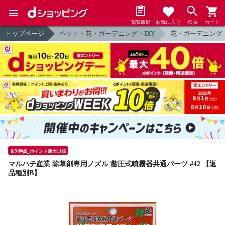
閲覧履歴
お気に入り
検索
カート
トップページ
ペット・花・ガーデニング・DIY
花・ガーデニング
8/9 時点_ポイント最大11倍
マルハチ産業 除草剤専用ノズル 蓄圧式噴霧器共通パーツ #42 【返
品種別B】