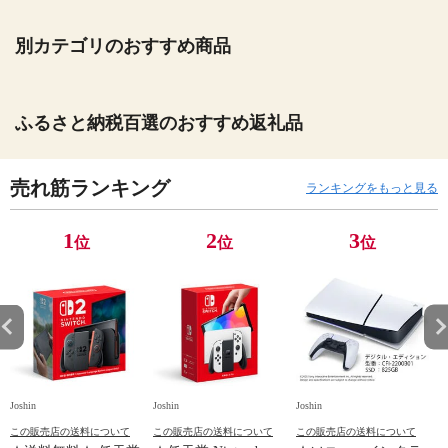
別カテゴリのおすすめ商品
ふるさと納税百選のおすすめ返礼品
売れ筋ランキング
ランキングをもっと見る
1
2
3
位
位
位
Joshin
Joshin
Joshin
Jo
この販売店の送料について
この販売店の送料について
この販売店の送料について