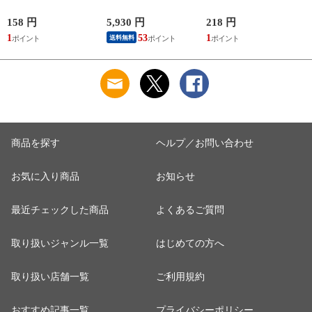
ペ-パ-タオルR200
BFLTA NSW リズム
え用 340g トニツク
【返品種別A】
テンゴク ミラクルス
シヤンプ-カエ 【返
158 円
5,930 円
218 円
6
タ-ズ 【返品種別B】
品種別A】
1
53
1
送料無料
商品を探す
ヘルプ／お問い合わせ
お気に入り商品
お知らせ
最近チェックした商品
よくあるご質問
取り扱いジャンル一覧
はじめての方へ
取り扱い店舗一覧
ご利用規約
おすすめ記事一覧
プライバシーポリシー