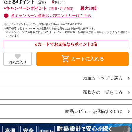
たまるdポイント
6
（通常）
+キャンペーンポイント
最大10倍
（期間・用途限定）
各キャンペーン詳細およびエントリーはこちら
※たまるdポイントはポイント支払を除く商品代金(税抜)の1％です。
※
表示倍率は各キャンペーンの適用条件を全て満たした場合の最大倍率です。
各キャンペーンの適用状況によっては、ポイントの進呈数・付与倍率が最大倍率より少なくなる場合が
ございます。
dカードでお支払ならポイント3倍
shopping_cart
カートに入れる
お気に入り
Joshin トップに戻る
霧吹きの一覧を見る
商品レビューを投稿するには