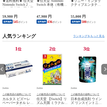
★送料無料★ 任天堂
★任天堂 Nintendo
★ソニー・インタラ
Nintendo Switch 2 本
Switch 本体（有機EL
クティブエンタテイ
体 （日本語・国内専
モデル）【Joy-
ンメント PlayStation
用）switch2 BEE-S-
Con(L)/(R) ホワイ
5 デジタル・エディ
KB6CA NSW2ホンタ
ト】 HEG-S-KAAAA
ション 日本語専用
対
59,980 円
47,980 円
55,000 円
1
イ 【返品種別B】
NSWホンタイホワイ
Console Language:
545
436
500
送料無料
送料無料
送料無料
ト ユウキELモデル
Japanese only（CFI-
【返品種別B】
2200B01） 【返品種
別B】
人気ランキング
ランキングをもっと見る
1
2
3
位
位
位
Joshin
Joshin
Joshin
Jo
この販売店の送料について
この販売店の送料について
この販売店の送料について
カルタス ビズーレ
任天堂 【Switch】リ
日本合成洗剤 ウイン
ペーパータオル レギ
ズム天国 ミラクルス
ズ リンスイントニッ
ュラー 200枚 ビズ-レ
ターズ HAC-P-
クシャンプー つめか