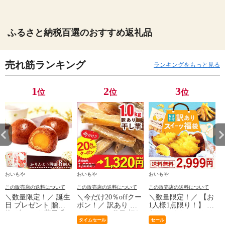
ふるさと納税百選のおすすめ返礼品
売れ筋ランキング
ランキングをもっと見る
1
2
3
位
位
位
おいもや
おいもや
おいもや
この販売店の送料について
この販売店の送料について
この販売店の送料について
＼数量限定！／ 誕生
＼今だけ20％offクー
＼数量限定！／ 【お
日 プレゼント 贈り
ポン！／ 訳あり お
1人様1点限り！】 訳
物 ギフト お菓子 和
いもやの二代目 切れ
あり アウトレット
菓子 プレゼント 贈
端 干し芋 ほしいも
タイムセール
スイーツ 福袋
セール