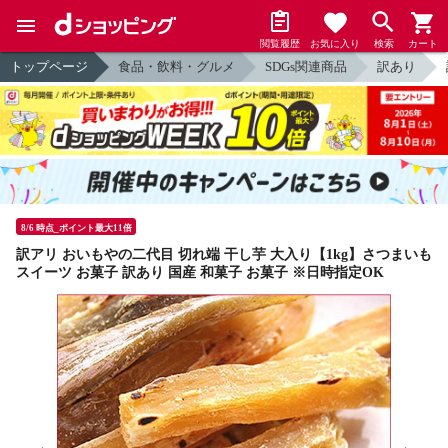
閲覧履歴
お気に入り
検索
カート
トップページ
食品・飲料・グルメ
SDGs関連商品
訳あり
8/6 時点_ポイント最大11倍
訳アリ おいもやの二代目 切れ端 干し芋 大入り【1kg】さつまいも
スイーツ お菓子 訳あり 国産 和菓子 お菓子 ※日時指定OK