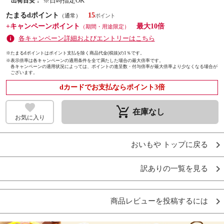
※日時指定OK
出荷目安：
たまるdポイント
15
（通常）
+キャンペーンポイント
最大10倍
（期間・用途限定）
各キャンペーン詳細およびエントリーはこちら
※たまるdポイントはポイント支払を除く商品代金(税抜)の1％です。
※
表示倍率は各キャンペーンの適用条件を全て満たした場合の最大倍率です。
各キャンペーンの適用状況によっては、ポイントの進呈数・付与倍率が最大倍率より少なくなる場合が
ございます。
dカードでお支払ならポイント3倍
remove_shopping_cart
在庫なし
お気に入り
おいもや トップに戻る
訳ありの一覧を見る
商品レビューを投稿するには