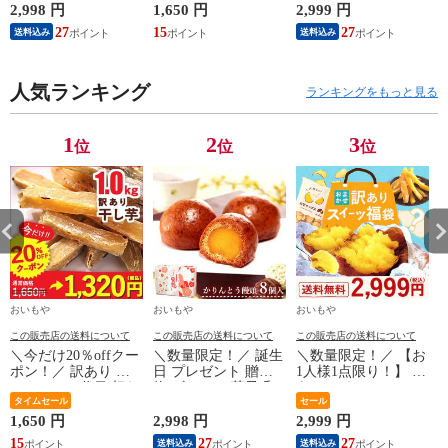
り物 かりんとう 饅
大入り【1kg】さつま
【小】 訳アリ わけ
2,998 円
1,650 円
2,999 円
2
頭 かりんこ 8個 ギフ
いも スイーツ お菓
あり お菓子 まとめ
27
15
27
送料込み
送料込み
ト お菓子 送料無料
子 わけあり 国産 和
買い 家族 友人 食品
※日時指定OK！ ※
菓子 お菓子 ※順次
お取り寄せ 安い ア
日時指定のない場合
発送
イス ケーキ 和菓子
は順次発送
人気ランキング
洋菓子 お菓子 チョ
ランキングをもっと見る
コ お得 焼き芋 干し
芋 ほしいも お芋 チ
ップス 人気 ※ご指
1
2
3
位
位
位
定日にお届け
おいもや
おいもや
おいもや
この販売店の送料について
この販売店の送料について
この販売店の送料について
＼今だけ20％offクー
＼数量限定！／ 誕生
＼数量限定！／ 【お
ポン！／ 訳あり お
日 プレゼント 贈り
1人様1点限り！】 訳
いもやの二代目 切れ
物 ギフト お菓子 和
あり アウトレット
端 干し芋 ほしいも
タイムセール
菓子 プレゼント 贈
スイーツ 福袋
セール
大入り【1kg】さつま
り物 かりんとう 饅
【小】 訳アリ わけ
1,650 円
2,998 円
2,999 円
2
いも スイーツ お菓
頭 かりんこ 8個 ギフ
あり お菓子 まとめ
15
27
27
送料込み
送料込み