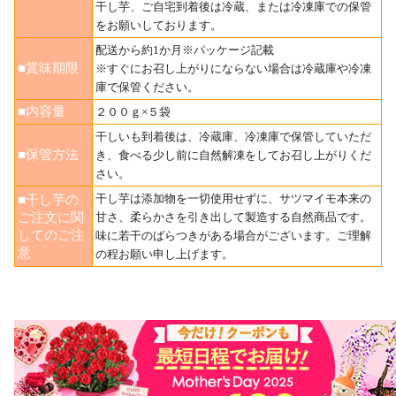
干し芋、ご自宅到着後は冷蔵、または冷凍庫での保管
をお願いしております。
配送から約1か月※パッケージ記載
■賞味期限
※すぐにお召し上がりにならない場合は冷蔵庫や冷凍
庫で保管ください。
■内容量
２００ｇ×５袋
干しいも到着後は、冷蔵庫、冷凍庫で保管していただ
■保管方法
き、食べる少し前に自然解凍をしてお召し上がりくだ
さい。
干し芋は添加物を一切使用せずに、サツマイモ本来の
■干し芋の
ご注文に関
甘さ、柔らかさを引き出して製造する自然商品です。
してのご注
味に若干のばらつきがある場合がございます。ご理解
意
の程お願い申し上げます。