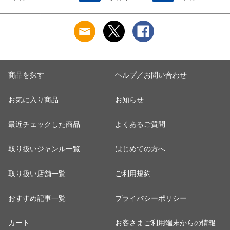
子 わけあり 国産 和
ト お菓子 送料無料
買い 家族 友人 食品
菓子 お菓子 ※順次
※日時指定OK！ ※
お取り寄せ 安い ア
発送
日時指定のない場合
イス ケーキ 和菓子
は順次発送
洋菓子 お菓子 チョ
コ お得 焼き芋 干し
芋 ほしいも お芋 チ
ップス 人気 ※ご指
定日にお届け
商品を探す
ヘルプ／お問い合わせ
お気に入り商品
お知らせ
最近チェックした商品
よくあるご質問
取り扱いジャンル一覧
はじめての方へ
取り扱い店舗一覧
ご利用規約
おすすめ記事一覧
プライバシーポリシー
カート
お客さまご利用端末からの情報