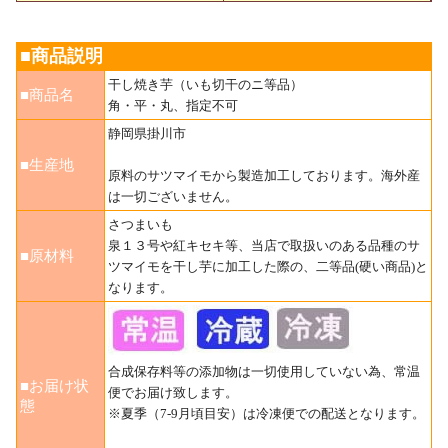
■商品説明
干し焼き芋（いも切干のニ等品）
■商品名
角・平・丸、指定不可
静岡県掛川市
■生産地
原料のサツマイモから製造加工しております。海外産
は一切ございません。
さつまいも
泉１３号や紅キセキ等、当店で取扱いのある品種のサ
■原材料
ツマイモを干し芋に加工した際の、二等品(硬い商品)と
なります。
合成保存料等の添加物は一切使用していない為、常温
■お届け状
便でお届け致します。
態
※夏季（7-9月頃目安）は冷凍便での配送となります。