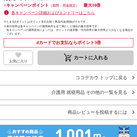
+キャンペーンポイント
最大10倍
（期間・用途限定）
各キャンペーン詳細およびエントリーはこちら
※たまるdポイントはポイント支払を除く商品代金(税抜)の1％です。
※
表示倍率は各キャンペーンの適用条件を全て満たした場合の最大倍率です。
各キャンペーンの適用状況によっては、ポイントの進呈数・付与倍率が最大倍率より少なくなる場合が
ございます。
dカードでお支払ならポイント3倍
remove_shopping_cart
カートに入れる
お気に入り
ココデカウ トップに戻る
介護用 就寝用品 その他の一覧を見る
商品レビューを投稿するには