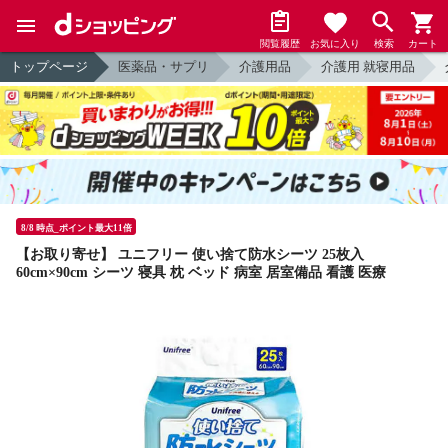
閲覧履歴
お気に入り
検索
カート
トップページ
医薬品・サプリ
介護用品
介護用 就寝用品
8/8 時点_ポイント最大11倍
【お取り寄せ】 ユニフリー 使い捨て防水シーツ 25枚入
60cm×90cm シーツ 寝具 枕 ベッド 病室 居室備品 看護 医療