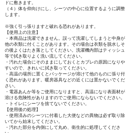
ドに敷きます。
（４）体を仰向けにし、シーツの中心に位置するように調整
します。
※強く引っ張りますと破れる恐れがあります。
【使用上の注意】
・本商品は洗濯できません。誤って洗濯してしまうと中身が
他の衣類に付くことがあります。その場合は衣類を脱水しそ
の後よくはたき落としてください。洗濯機内部はティッシュ
等で拭き取りよく洗い流してください。
・汚れた場合にそのままにしておくとカブレの原因になりや
すいので、きれいに拭き取ってください。
・高温の場所に置くとパッケージが溶けて他のものに張り付
く恐れがあります。暖房器具などの近くには置かないでくだ
さい。
・電器あんか等をご使用になりますと、高温になり表面材が
溶ける危険性がありますのでご使用にならないでください。
・トイレにシーツを捨てないでください。
【使用後の処理】
・使用済みのシーツに付着した大便などの異物は必ず取り除
いてから始末してください。
・汚れた部分を内側にして丸め、衛生的に処理してくださ