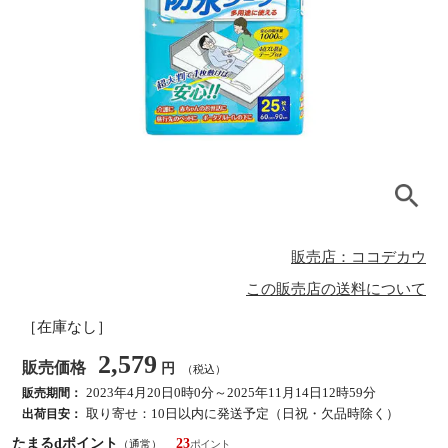
販売店：ココデカウ
この販売店の送料について
［在庫なし］
2,579
販売価格
円
（税込）
2023年4月20日0時0分～2025年11月14日12時59分
販売期間：
取り寄せ：10日以内に発送予定（日祝・欠品時除く）
出荷目安：
たまるdポイント
23
（通常）