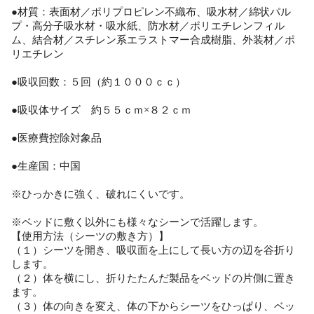
●材質：表面材／ポリプロピレン不織布、吸水材／綿状パル
プ・高分子吸水材・吸水紙、防水材／ポリエチレンフィル
ム、結合材／スチレン系エラストマー合成樹脂、外装材／ポ
リエチレン
●吸収回数：５回（約１０００ｃｃ）
●吸収体サイズ 約５５ｃｍ×８２ｃｍ
●医療費控除対象品
●生産国：中国
※ひっかきに強く、破れにくいです。
※ベッドに敷く以外にも様々なシーンで活躍します。
【使用方法（シーツの敷き方）】
（１）シーツを開き、吸収面を上にして長い方の辺を谷折り
します。
（２）体を横にし、折りたたんだ製品をベッドの片側に置き
ます。
（３）体の向きを変え、体の下からシーツをひっぱり、ベッ