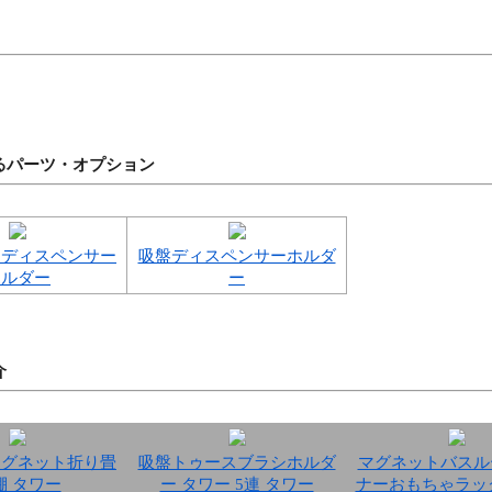
るパーツ・オプション
トディスペンサー
吸盤ディスペンサーホルダ
ホルダー
ー
介
マグネット折り畳
吸盤トゥースブラシホルダ
マグネットバスル
棚 タワー
ー タワー 5連 タワー
ナーおもちゃラッ