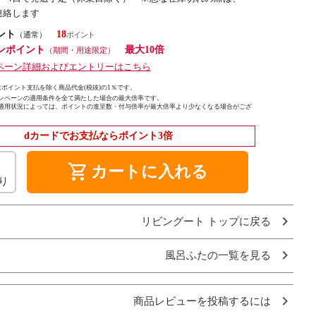
連絡します
ント
18
（通常）
ンポイント
最大10倍
（期間・用途限定）
ペーン詳細およびエントリーはこちら
ポイント支払を除く商品代金(税抜)の1％です。
ンペーンの適用条件を全て満たした場合の最大倍率です。
適用状況によっては、ポイントの進呈数・付与倍率が最大倍率より少なくなる場合がござ
dカードでお支払ならポイント3倍
shopping_cart
カートに入れる
り
リビングート トップに戻る
風呂ふたの一覧を見る
商品レビューを投稿するには