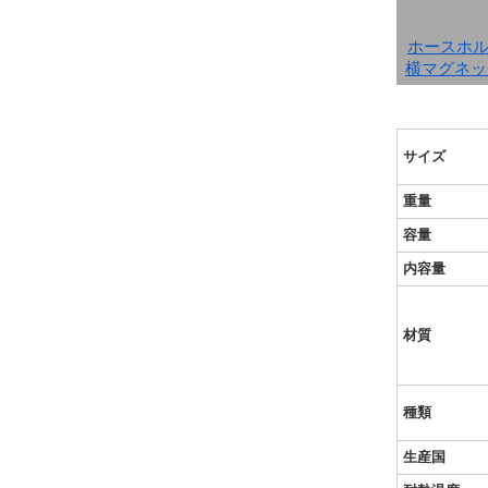
ホースホ
横マグネッ
サイズ
重量
容量
内容量
材質
種類
生産国