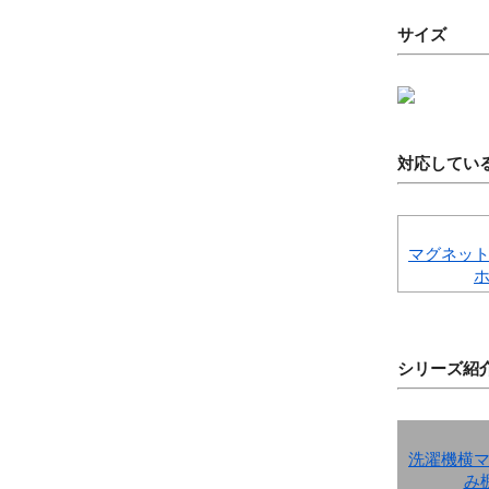
サイズ
対応してい
マグネッ
シリーズ紹
洗濯機横
み