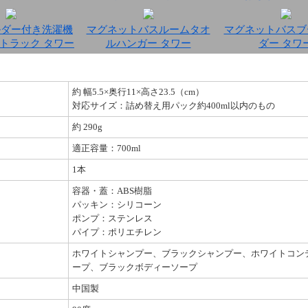
ルダー付き洗濯機
マグネットバスルームタオ
マグネットバスブ
トラック タワー
ルハンガー タワー
ダー タワ
約 幅5.5×奥行11×高さ23.5（cm）
対応サイズ：詰め替え用パック約400ml以内のもの
約 290g
適正容量：700ml
1本
容器・蓋：ABS樹脂
パッキン：シリコーン
ポンプ：ステンレス
パイプ：ポリエチレン
ホワイトシャンプー、ブラックシャンプー、ホワイトコン
ープ、ブラックボディーソープ
中国製