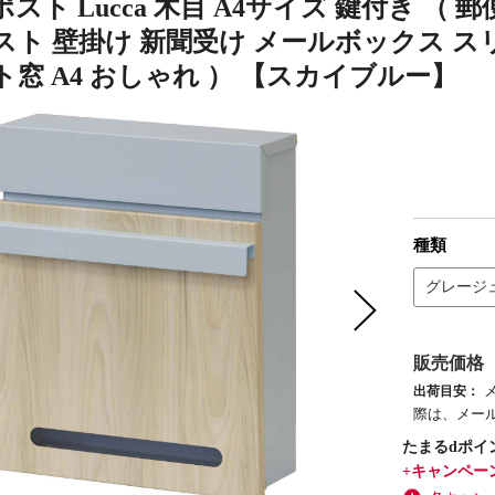
スト Lucca 木目 A4サイズ 鍵付き （
ト 壁掛け 新聞受け メールボックス スリム
窓 A4 おしゃれ ） 【スカイブルー】
種類
グレージ
販売価格
出荷目安：
際は、メー
たまるdポイ
+キャンペー