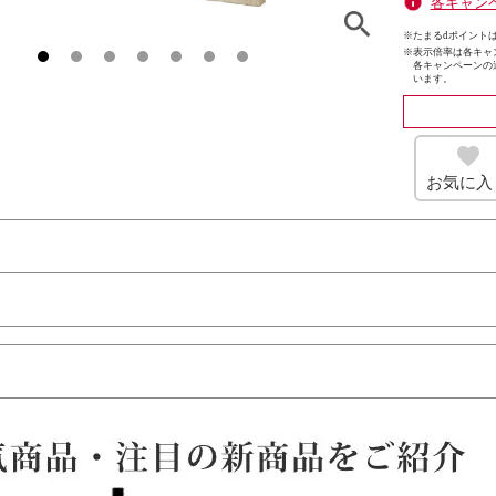
各キャン
※たまるdポイントは
※
表示倍率は各キャ
各キャンペーンの
います。
お気に入