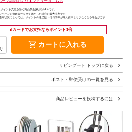
ペーン詳細およびエントリーはこちら
ポイント支払を除く商品代金(税抜)の1％です。
ンペーンの適用条件を全て満たした場合の最大倍率です。
適用状況によっては、ポイントの進呈数・付与倍率が最大倍率より少なくなる場合がござ
dカードでお支払ならポイント3倍
shopping_cart
カートに入れる
り
リビングート トップに戻る
ポスト・郵便受けの一覧を見る
商品レビューを投稿するには