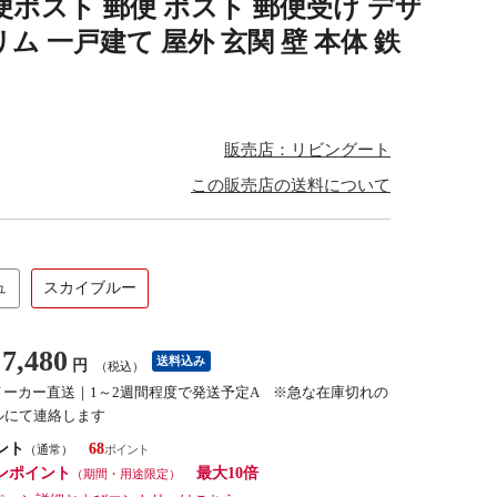
 郵便ポスト 郵便 ポスト 郵便受け デザ
 一戸建て 屋外 玄関 壁 本体 鉄
販売店：リビングート
この販売店の送料について
ュ
スカイブルー
7,480
送料込み
円
（税込）
メーカー直送｜1～2週間程度で発送予定A ※急な在庫切れの
ルにて連絡します
ント
68
（通常）
ンポイント
最大10倍
（期間・用途限定）