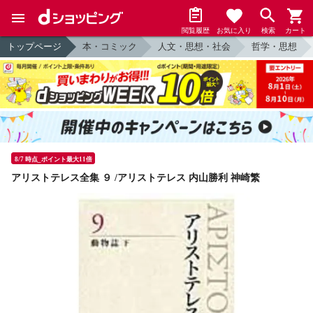
閲覧履歴
お気に入り
検索
カート
トップページ
本・コミック
人文・思想・社会
哲学・思想
8/7 時点_ポイント最大11倍
アリストテレス全集 ９ /アリストテレス 内山勝利 神崎繁