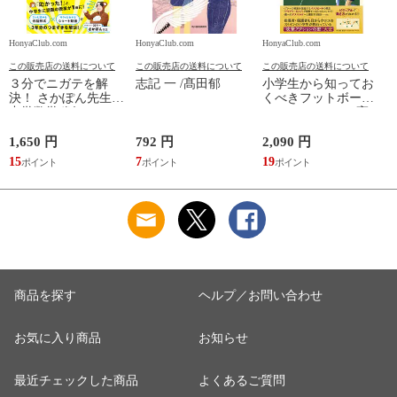
HonyaClub.com
HonyaClub.com
HonyaClub.com
H
この販売店の送料について
この販売店の送料について
この販売店の送料について
３分でニガテを解
志記 一 /髙田郁
小学生から知ってお
決！ さかぽん先生の
くべきフットボール
中学数学秘伝のレッ
のフォーマット /高
スン /さかぽん先生
田純
1,650 円
792 円
2,090 円
8
15
7
19
7
商品を探す
ヘルプ／お問い合わせ
お気に入り商品
お知らせ
最近チェックした商品
よくあるご質問