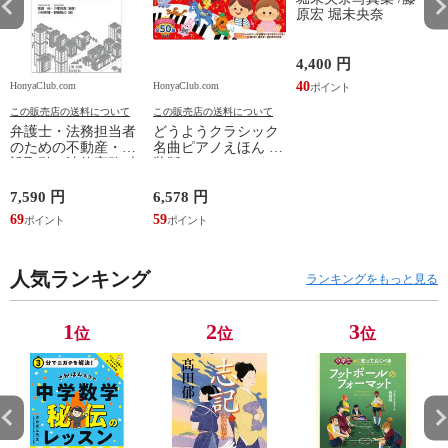
原宏 堀未央奈
4,400 円
40
HonyaClub.com
HonyaClub.com
H
この販売店の送料について
この販売店の送料について
弁護士・法務担当者
どうようクラシック
のための不動産・建
名曲ピアノえほん 新
設取引の法律実務 売
装版 /はっとりなな
買、賃貸借、媒介、
み かいちとおる カ
開発、設計・監理、
ワシマミワコ
7,590 円
6,578 円
4
建設請負 第２版 /富
69
59
3
田裕 小里佳嵩
人気ランキング
ランキングをもっと見る
1
2
3
位
位
位