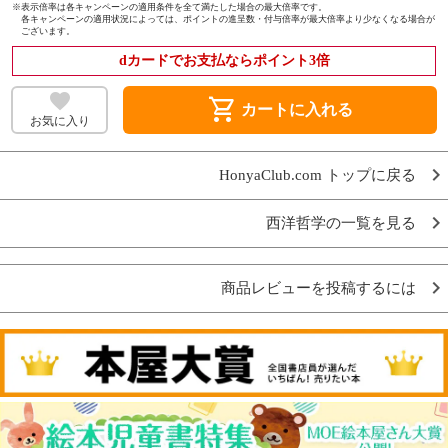
※
表示倍率は各キャンペーンの適用条件を全て満たした場合の最大倍率です。
各キャンペーンの適用状況によっては、ポイントの進呈数・付与倍率が最大倍率より少なくなる場合が
ございます。
dカードでお支払ならポイント3倍
shopping_cart
カートに入れる
お気に入り
HonyaClub.com トップに戻る
西洋哲学の一覧を見る
商品レビューを投稿するには