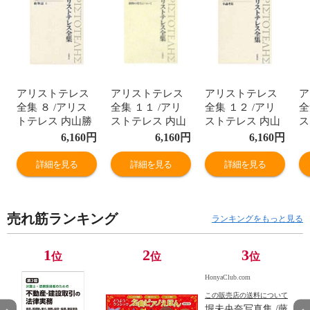
アリストテレス
アリストテレス
アリストテレス
ア
全集 ８ /アリス
全集 １１ /アリ
全集 １２ /アリ
全
トテレス 内山勝
ストテレス 内山
ストテレス 内山
ス
利 神崎繁
勝利 神崎繁
勝利 神崎繁
勝
6,160
円
6,160
円
6,160
円
詳細を見る
詳細を見る
詳細を見る
売れ筋ランキング
ランキングをもっと見る
1
2
3
位
位
位
HonyaClub.com
この販売店の送料について
堀未央奈写真集 /藤