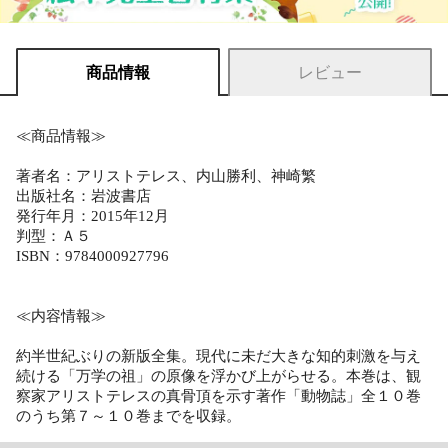
商品情報
レビュー
≪商品情報≫
著者名：アリストテレス、内山勝利、神崎繁
出版社名：岩波書店
発行年月：2015年12月
判型：Ａ５
ISBN：9784000927796
≪内容情報≫
約半世紀ぶりの新版全集。現代に未だ大きな知的刺激を与え
続ける「万学の祖」の原像を浮かび上がらせる。本巻は、観
察家アリストテレスの真骨頂を示す著作「動物誌」全１０巻
のうち第７～１０巻までを収録。