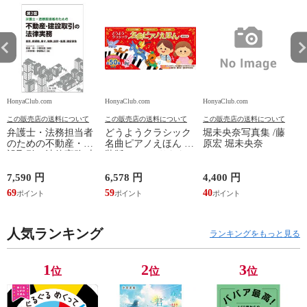
HonyaClub.com
HonyaClub.com
HonyaClub.com
H
この販売店の送料について
この販売店の送料について
この販売店の送料について
弁護士・法務担当者
どうようクラシック
堀未央奈写真集 /藤
のための不動産・建
名曲ピアノえほん 新
原宏 堀未央奈
設取引の法律実務 売
装版 /はっとりなな
買、賃貸借、媒介、
み かいちとおる カ
開発、設計・監理、
ワシマミワコ
7,590 円
6,578 円
4,400 円
4
建設請負 第２版 /富
69
59
40
3
田裕 小里佳嵩
人気ランキング
ランキングをもっと見る
1
2
3
位
位
位