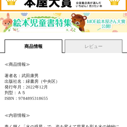
商品情報
レビュー
≪商品情報≫
著者名：武田康男
出版社名：緑書房（中央区）
発行年月：2022年12月
判型：Ａ５
ISBN：9784895318655
≪内容情報≫
青く輝く「水の惑星」で、姿を変えて世界を彩る水の神秘に