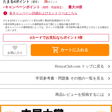
たまるdポイント
20
（通常）
+キャンペーンポイント
最大10倍
（期間・用途限定）
各キャンペーン詳細およびエントリーはこちら
※たまるdポイントはポイント支払を除く商品代金(税抜)の1％です。
※
表示倍率は各キャンペーンの適用条件を全て満たした場合の最大倍率です。
各キャンペーンの適用状況によっては、ポイントの進呈数・付与倍率が最大倍率より少なくなる場合が
ございます。
dカードでお支払ならポイント3倍
shopping_cart
カートに入れる
お気に入り
HonyaClub.com トップに戻る
学習参考書・問題集 その他の一覧を見る
商品レビューを投稿するには