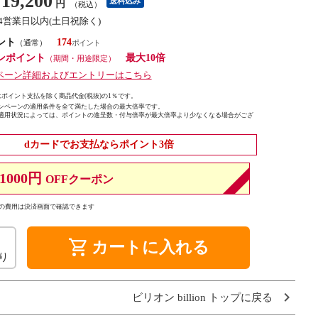
19,200
送料込み
円
（税込）
14営業日以内(土日祝除く)
ント
174
（通常）
ンポイント
最大10倍
（期間・用途限定）
ペーン詳細およびエントリーはこちら
ポイント支払を除く商品代金(税抜)の1％です。
ンペーンの適用条件を全て満たした場合の最大倍率です。
適用状況によっては、ポイントの進呈数・付与倍率が最大倍率より少なくなる場合がござ
dカードでお支払ならポイント3倍
1000円
OFFクーポン
の費用は決済画面で確認できます
shopping_cart
カートに入れる
り
ビリオン billion トップに戻る