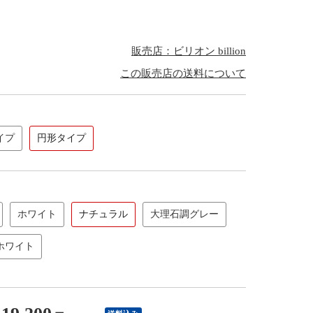
販売店：ビリオン billion
この販売店の送料について
イプ
円形タイプ
ホワイト
ナチュラル
大理石調グレー
ホワイト