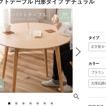
クトテーブル 円形タイプ ナチュラル
タイプ
正方形タ
カラー
ブラウン
大理石調