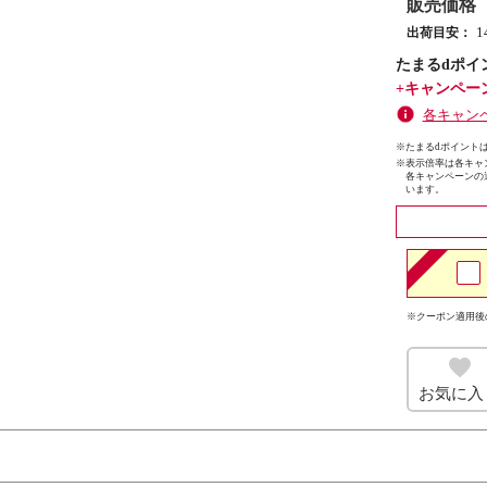
販売価格
出荷目安：
たまるdポイ
+キャンペー
各キャン
※たまるdポイントは
※
表示倍率は各キャ
各キャンペーンの
います。
※クーポン適用後
お気に入