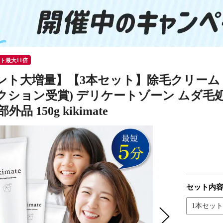
ント最大11倍
ント大増量】【3本セット】除毛クリーム V
クション受賞) デリケートゾーン ムダ毛処
外品 150g kikimate
セット内
1本セット