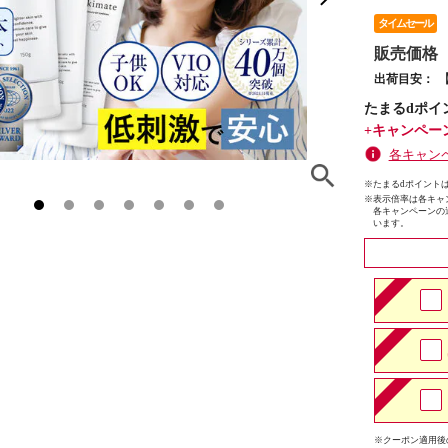
タイムセール
販売価格
出荷目安：
たまるdポイ
+キャンペー
各キャン
※たまるdポイントは
※
表示倍率は各キャ
各キャンペーンの
います。
※クーポン適用後