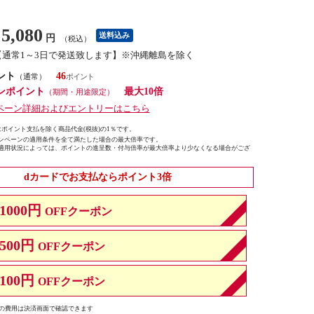
5,080
送料込み
円
（税込）
【通常1～3日で発送致します】※沖縄離島を除く
ント
46
（通常）
ンポイント
最大10倍
（期間・用途限定）
ペーン詳細およびエントリーはこちら
ポイント支払を除く商品代金(税抜)の1％です。
ンペーンの適用条件を全て満たした場合の最大倍率です。
適用状況によっては、ポイントの進呈数・付与倍率が最大倍率より少なくなる場合がござ
dカードでお支払ならポイント3倍
1000円
OFFクーポン
500円
OFFクーポン
100円
OFFクーポン
の費用は決済画面で確認できます