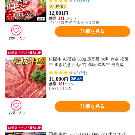
3.8
(24件)
クーポンあり
12,001
円
111
イベリコ豚専門店イベリコ屋
詳細を見る
8/9時点_ポイント最大11倍
松阪牛 A5等級 600g 最高級 大判 赤身 松阪
牛 すき焼き 3-4人前 高級 松坂牛 最高級 肉
赤身肉 箱入り ギフト 内祝い お歳暮 御歳
4.3
(3件)
暮 御中元 お中元 敬老の日 ギフト 松坂牛
11,000
円
送料込み
松阪牛
101
BAYU STORE
詳細を見る
8/9時点_ポイント最大11倍
国産 牛ホルモン1kg (200g×5pc) 小分け 小