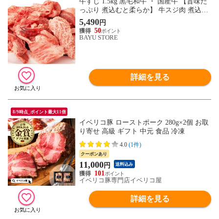
牛すじ 1.5kg 黒毛和牛 ・ 国産牛 【旨味た
っぷり 煮込むと柔らか】 牛スジ肉 煮込み
小分け 真空パック すじ煮込み カレー シチ
5,490
円
ュー おでん 土手煮 キャンプ 黒毛和牛 国
50
産牛すじ 冷凍 送料無料 ※北海道・沖縄・
BAYU STORE
離島を除く
詳細を見る
8/9時点_ポイント最大11倍
イベリコ豚 ローストポーク 280g×2個 お取
り寄せ 高級 ギフト 中元 食品 冷凍
4.0
(1件)
クーポンあり
11,000
円
送料込み
101
イベリコ豚専門店イベリコ屋
詳細を見る