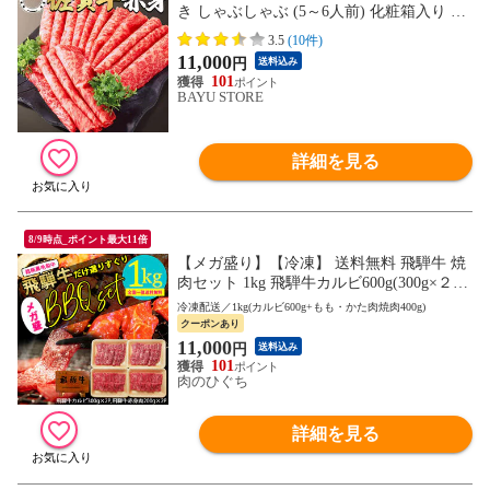
き しゃぶしゃぶ (5～6人前) 化粧箱入り 高
級 肉 牛肉 内祝 父の日 敬老の日 誕生日 御
3.5
(10件)
祝 ギフト 佐賀牛証明書付き 冷凍
11,000
円
送料込み
101
BAYU STORE
詳細を見る
8/9時点_ポイント最大11倍
【メガ盛り】【冷凍】 送料無料 飛騨牛 焼
肉セット 1kg 飛騨牛カルビ600g(300g×２)
飛騨牛もも・かた肉焼肉400g(200g×2) カル
冷凍配送／1kg(カルビ600g+もも・かた肉焼肉400g)
ビ 赤身 もも肉 肩肉 バーベキュー BBQ 焼
クーポンあり
き肉 バーベキューセット hrp dc
11,000
円
送料込み
101
肉のひぐち
詳細を見る