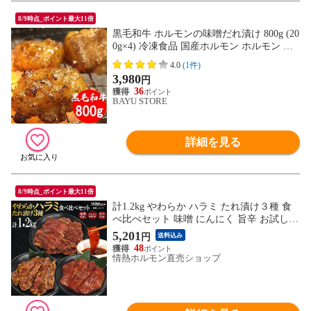
8/9時点_ポイント最大11倍
黒毛和牛 ホルモンの味噌だれ漬け 800g (20
0g×4) 冷凍食品 国産ホルモン ホルモン 小
腸 焼肉 バーベキュー BBQ おつまみ
4.0
(1件)
3,980
円
36
BAYU STORE
詳細を見る
8/9時点_ポイント最大11倍
計1.2kg やわらか ハラミ たれ漬け３種 食
べ比べセット 味噌 にんにく 旨辛 お試し
焼肉 BBQ バーベキュー 肉 情熱ホルモン
5,201
円
送料込み
情ホル 食品 にく 北海道沖縄配送は別途送
48
料追加
情熱ホルモン直売ショップ