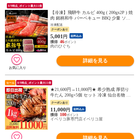
8/9時点_ポイント最大11倍
【冷凍】飛騨牛 カルビ 400g ( 200gx2P ) 焼
肉 銘柄和牛 バーベキュー BBQ 少量 ソロ
キャンプ 送料無料 hrp
冷凍配送
クーポンあり
5,001
円
送料込み
46
肉のひぐち
詳細を見る
セール
8/9時点_ポイント最大11倍
★21,600円→11,000円★ 希少熟成 厚切り
牛たん 200g×5個 セット 冷凍 仙台名物 ギ
フト 霜降り 贈答用 宮城 焼肉 肉 グルメ 食
クーポンあり
べ物 おつまみ お取り寄せ BBQ バーベキュ
11,000
円
送料込み
ー
100
イベリコ豚専門店イベリコ屋
詳細を見る