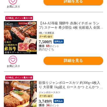
詳細を見る
8/9時点_ポイント最大11倍
【A4-A5等級 飛騨牛 赤身(イチボ or ラン
プ) ステーキ 希少部位 4枚 化粧箱入 全国一
律送料無料】【冷凍】480g(120g×4枚)) 内
4枚／冷凍配送
祝 御礼 肉 ギフト 精肉 精肉ギフト 銘柄和
クーポンあり
牛 黒毛和牛 ぽっきり hrp
7,500
円
送料込み
69
肉のひぐち
詳細を見る
8/9時点_ポイント最大11倍
欲張りジャンボロースカツ 約300g×4枚入
り 大容量 1kg超え ロース かつ とんかつ か
つ丼 カツカレー カツサンド 肉の日 冷凍ト
ジャンボロースカツ
ンカツ 惣菜 お取り寄せ おかず 国産 豚肉
クーポンあり
グルメ 冷凍食品
3,749
円
送料込み
34