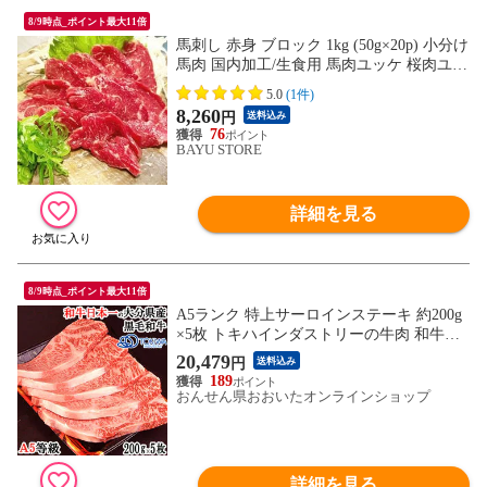
8/9時点_ポイント最大11倍
馬刺し 赤身 ブロック 1kg (50g×20p) 小分け
馬肉 国内加工/生食用 馬肉ユッケ 桜肉ユッ
ケ 刺身 馬刺 赤身肉 ブロック肉 熊本名物
5.0
(1件)
8,260
円
送料込み
76
BAYU STORE
詳細を見る
8/9時点_ポイント最大11倍
A5ランク 特上サーロインステーキ 約200g
×5枚 トキハインダストリーの牛肉 和牛日
本一の大分県産 おおいた和牛 豊後牛【送
20,479
円
送料込み
料込】
189
おんせん県おおいたオンラインショップ
詳細を見る