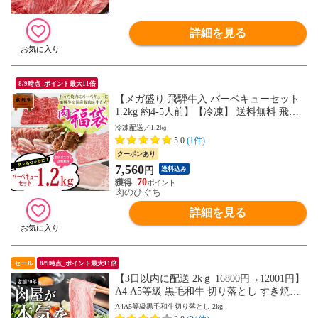
詳細を見る
8/9時点_ポイント最大11倍
【メガ盛り 飛騨牛入 バーベキューセット
1.2kg 約4-5人前】【冷凍】 送料無料 飛騨
牛＆国産豚肉＆ 牛タン 1.2㎏ バーベキュー
冷凍配送／1.2㎏
焼肉 焼き肉 国産豚 牛たん BBQ hrp
5.0
(1件)
クーポンあり
7,560
円
送料込み
70
肉のひぐち
詳細を見る
セール
8/9時点_ポイント最大11倍
【3日以内に配送 2kｇ 16800円→12001円】
A4 A5等級 黒毛和牛 切り落とし すき焼き
送料無料 牛肉 和牛 冷凍 大容量
A4A5等級黒毛和牛切り落とし 2kg