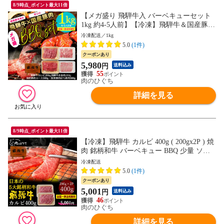
8/9時点_ポイント最大11倍
【メガ盛り 飛騨牛入 バーベキューセット
1kg 約4-5人前】【冷凍】飛騨牛＆国産豚肉
焼き肉セット 送料無料 バーベキュー BBQ
冷凍配送／1kg
焼肉 焼き肉 和牛 国産 hrp
5.0
(1件)
クーポンあり
5,980
円
送料込み
55
肉のひぐち
詳細を見る
8/9時点_ポイント最大11倍
【冷凍】飛騨牛 カルビ 400g ( 200gx2P ) 焼
肉 銘柄和牛 バーベキュー BBQ 少量 ソロ
キャンプ 送料無料 hrp
冷凍配送
5.0
(1件)
クーポンあり
5,001
円
送料込み
46
肉のひぐち
詳細を見る