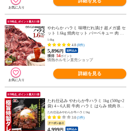
詳細を見る
8/9時点_ポイント最大11倍
やわらか ハラミ 味噌だれ漬け 超メガ盛 セ
ット 1.6kg 焼肉セット バーベキュー 肉 バ
ーベキューセット BBQセット にく 焼肉特
1.6kg
集 (北海道・沖縄配送は別途送料追加)
4.8
(8件)
5,896
円
送料込み
54
情熱ホルモン直売ショップ
詳細を見る
8/9時点_ポイント最大11倍
たれ仕込み やわらか牛ハラミ 1kg (500g×2
袋) 4～6人前 牛肉 ハラミ はらみ 焼肉 BBQ
バーベキュー タレ漬け 味付け肉 冷凍 おか
たれ仕込みやわらか牛ハラミ1kg
ず お弁当 惣菜 簡単 時短 鉄板焼き
3.0
(1件)
クーポンあり
4,999
円
送料込み