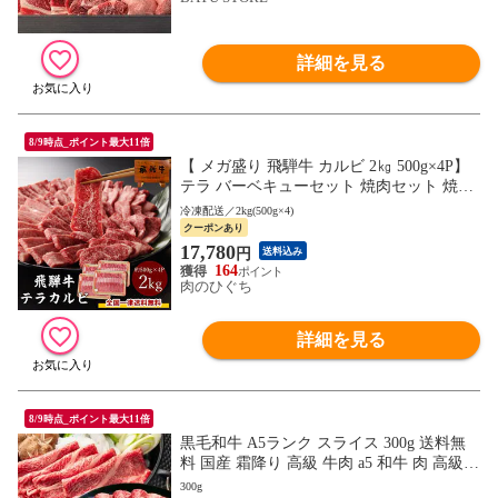
詳細を見る
8/9時点_ポイント最大11倍
【 メガ盛り 飛騨牛 カルビ 2㎏ 500g×4P】
テラ バーベキューセット 焼肉セット 焼肉
焼き肉 肉 バーベキュー 銘柄和牛 黒毛和牛
冷凍配送／2kg(500g×4)
BBQ 牛肉 d5
クーポンあり
17,780
円
送料込み
164
肉のひぐち
詳細を見る
8/9時点_ポイント最大11倍
黒毛和牛 A5ランク スライス 300g 送料無
料 国産 霜降り 高級 牛肉 a5 和牛 肉 高級肉
しゃぶしゃぶ すき焼き すき焼き肉 お取り
300g