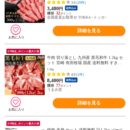
寄せ プレゼント
3.6
(20件)
3,480
円
送料込み
32
全国産直お取寄せ TOKKA ｰトッカｰ
詳細を見る
8/9時点_ポイント最大11倍
牛肉 切り落とし 九州産 黒毛和牛 1.2kg セ
ット 宮崎 有田牧場 国産 送料無料 すき焼
き 和牛 お取り寄せグルメ 高級 食品 ギフ
1.2kg
ト [産直]
4.0
(1件)
8,400
円
送料込み
77
うまみ堂
詳細を見る
8/9時点_ポイント最大11倍
焼肉 赤身 セット 送料無料 計1.2kg バーベ