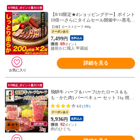
8/9時点_ポイント最大11倍
【8/10限定★dショッピングデー】ポイント
10倍<<さらにタイムセール開催中>>黒毛和
牛の極上ローストビーフ もも肉400g（200g
【2個】ローストビーフ 400g
×2個）専用ソース＆西洋わさび付き ※名
クーポンあり
古屋市金山にある焼肉屋さん「みつ星」監
7,499
円
送料込み
修 ローストビーフ 冷凍 肉 グルメ 海鮮vs肉
69
越前かに職人 甲羅組
詳細を見る
8/9時点_ポイント最大11倍
飛騨牛 ハーフ＆ハーフ(かたロース＆も
も・かた肉) バーベキュー セット 1㎏ 焼肉
銘柄和牛 国産 BBQ キャンプ メガ盛り
4.0
(1件)
クーポンあり
9,936
円
送料込み
92
肉のひぐち