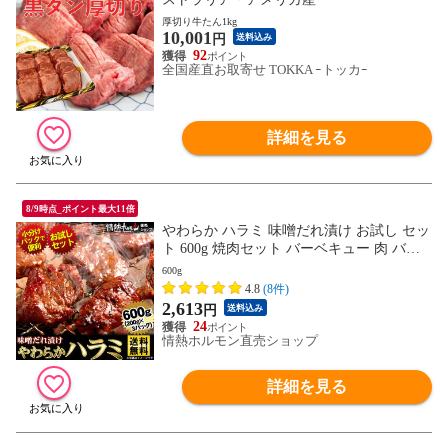
厚切り牛たん1kg
10,001
円
送料込み
92
全国産直お取寄せ TOKKA ｰトッカｰ
詳細を見る
8/9時点_ポイント最大11倍
やわらか ハラミ 味噌だれ漬け お試し セッ
ト 600g 焼肉セット バーベキュー 肉 バー
ベキューセット BBQセット にく 焼肉特集
600g
(北海道・沖縄配送は別途送料追加)
4.8
(8件)
2,613
円
送料込み
24
情熱ホルモン直売ショップ
詳細を見る