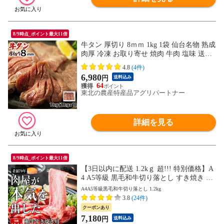
8/9時点_ポイント最大11倍
牛タン 厚切り 8ｍｍ 1kg 1袋 仙台名物 熟成
肉厚 冷凍 お取り寄せ 焼肉 牛肉 塩味 送料
無料 [牛たん塩味厚切8mm×1袋] 即送 沖
4.8
(4件)
縄・離島配送不可
6,980
円
送料込み
64
東北の農産特産品アグリパートナー
詳細を見る
8/9時点_ポイント最大11倍
【3日以内に配送 1.2kｇ 超!!! 特別価格】A
4 A5等級 黒毛和牛切り落とし すき焼き 送
料無料 牛肉 和牛 冷凍 大容量
A4A5等級黒毛和牛切り落とし 1.2kg
3.8
(24件)
クーポンあり
7,180
円
送料込み