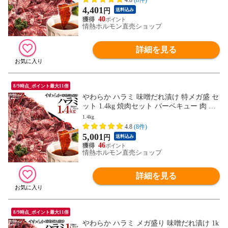
4.8
(8件)
4,401
円
送料込み
40
情熱ホルモン直売ショップ
詳細を見る
8/9時点_ポイント最大11倍
やわらか ハラミ 味噌だれ漬け 特メガ盛 セ
ット 1.4kg 焼肉セット バーベキュー 肉 バ
ーベキューセット BBQセット にく 焼肉特
1.4kg
集 北海道沖縄配送は別途送料追加
4.8
(8件)
5,001
円
送料込み
46
情熱ホルモン直売ショップ
詳細を見る
8/9時点_ポイント最大11倍
やわらか ハラミ メガ盛り 味噌だれ漬け 1k