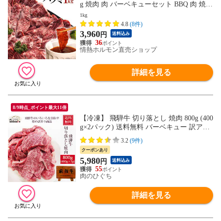
g 焼肉 肉 バーベキューセット BBQ 肉 焼肉
特集 (北海道・沖縄配送は別途送料追加)
1kg
4.8
(8件)
3,960
円
送料込み
36
情熱ホルモン直売ショップ
詳細を見る
8/9時点_ポイント最大11倍
【冷凍】 飛騨牛 切り落とし 焼肉 800g (400
g×2パック) 送料無料 バーベキュー 訳アリ
訳あり わけあり 肉 おうち焼き肉 黒毛和牛
3.2
(9件)
お試し hrp
クーポンあり
5,980
円
送料込み
55
肉のひぐち
詳細を見る