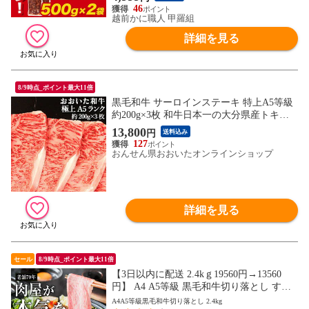
46
越前かに職人 甲羅組
詳細を見る
8/9時点_ポイント最大11倍
黒毛和牛 サーロインステーキ 特上A5等級
約200g×3枚 和牛日本一の大分県産トキハ
インダストリーから直送 【送料込】
13,800
円
送料込み
127
おんせん県おおいたオンラインショップ
詳細を見る
セール
8/9時点_ポイント最大11倍
【3日以内に配送 2.4kｇ19560円→13560
円】 A4 A5等級 黒毛和牛切り落とし すき
焼き 送料無料 牛肉 和牛 冷凍 大容量
A4A5等級黒毛和牛切り落とし 2.4kg