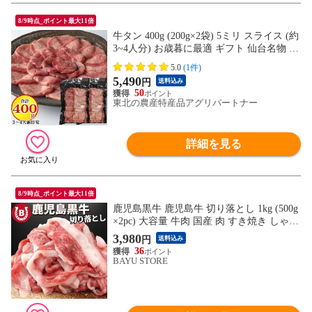
8/9時点_ポイント最大11倍
牛タン 400g (200g×2袋) 5ミリ スライス (約
3~4人分) お歳暮に最適 ギフト 仙台名物 贈
り物 送料無料 はらから [牛たん 400g (5mm
5.0
(1件)
200g×2)] 冷凍 沖縄・離島配送不可
5,490
円
送料込み
50
東北の農産特産品アグリパートナー
詳細を見る
8/9時点_ポイント最大11倍
鹿児島黒牛 鹿児島牛 切り落とし 1kg (500g
×2pc) 大容量 牛肉 国産 肉 すき焼き しゃぶ
しゃぶ 牛丼 プルコギ 肉じゃが 焼肉 霜降
3,980
円
送料込み
り 赤身肉 牛 和牛 国産牛 黒毛和牛 食品 お
36
肉
BAYU STORE