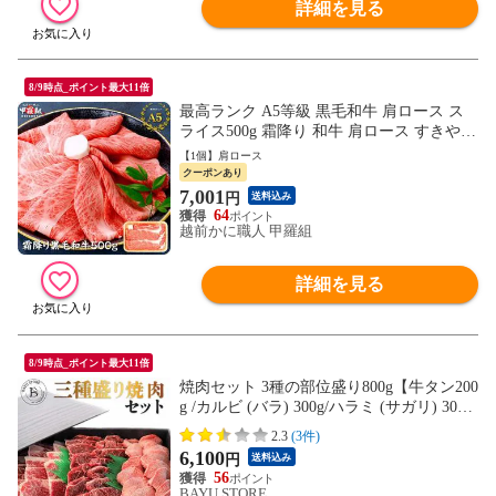
詳細を見る
8/9時点_ポイント最大11倍
最高ランク A5等級 黒毛和牛 肩ロース ス
ライス500g 霜降り 和牛 肩ロース すきやき
用 しゃぶしゃぶ 和牛 焼肉 高級肉 お取り
【1個】肩ロース
寄せ 国産和牛 海鮮vs肉
クーポンあり
7,001
円
送料込み
64
越前かに職人 甲羅組
詳細を見る
8/9時点_ポイント最大11倍
焼肉セット 3種の部位盛り800g【牛タン200
g /カルビ (バラ) 300g/ハラミ (サガリ) 300
g】焼き肉 3種 焼き肉 BBQ 食べ比べ タン
2.3
(3件)
カルビ ハラミ バーベキュー 化粧箱入り お
6,100
円
送料込み
中元 御中元 お歳暮 ギフト 冷凍便
56
BAYU STORE