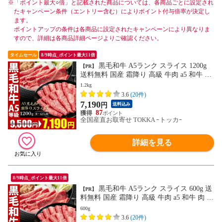
※
「ポイント最大○倍」と記載された商品については、各商品ごとに設定され
たキャンペーン条件（エントリー含む）によりポイント付与倍率が決定し
ます。
ポイントアップの条件は各商品に設定されたキャンペーンにより異なりま
すので、詳細は各商品詳細ページよりご確認ください。
タイムセール
8/9時点_ポイント最大11倍
黒毛和牛 A5ランク スライス 1200g
【PR】
送料無料 国産 霜降り 高級 牛肉 a5 和牛 肉
高級肉 しゃぶしゃぶ すき焼き すき焼き肉
1.2kg
お取り寄せ プレゼント
3.6
(20件)
7,190
円
送料込み
87
全国産直お取寄せ TOKKA ｰトッカｰ
詳細を見る
8/9時点_ポイント最大11倍
黒毛和牛 A5ランク スライス 600g 送
【PR】
料無料 国産 霜降り 高級 牛肉 a5 和牛 肉 高
級肉 しゃぶしゃぶ すき焼き すき焼き肉 お
600g
取り寄せ プレゼント
3.6
(20件)