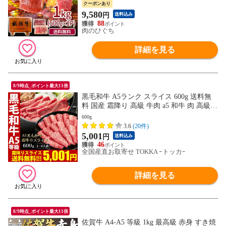
クーポンあり
9,580
円
送料込み
88
肉のひぐち
詳細を見る
8/9時点_ポイント最大11倍
黒毛和牛 A5ランク スライス 600g 送料無
料 国産 霜降り 高級 牛肉 a5 和牛 肉 高級肉
しゃぶしゃぶ すき焼き すき焼き肉 お取り
600g
寄せ プレゼント
3.6
(20件)
5,001
円
送料込み
46
全国産直お取寄せ TOKKA ｰトッカｰ
詳細を見る
8/9時点_ポイント最大11倍
佐賀牛 A4-A5 等級 1kg 最高級 赤身 すき焼