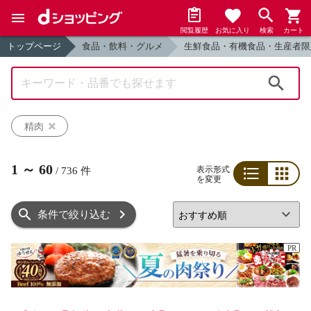
閲覧履歴
お気に入り
検索
カート
トップページ
食品・飲料・グルメ
生鮮食品・有機食品・生産者限
検索
精肉
1
～
60
表示形式
/
736
件
を変更
リスト
グリッド
条件で絞り込む
PR