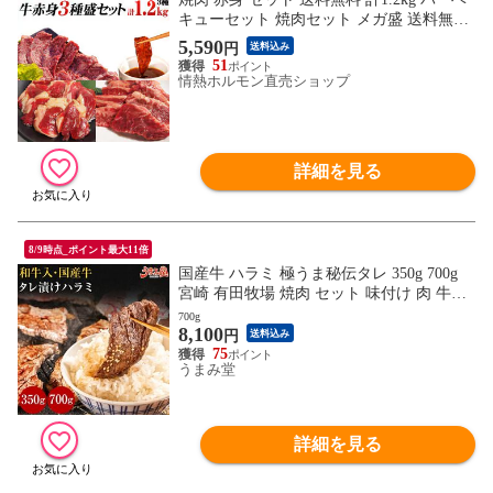
キューセット 焼肉セット メガ盛 送料無料
牛赤身3種盛り 肉 食品 にく 焼肉特集（ハ
5,590
円
送料込み
ラミ 牛ロース ジューシーカルビ) (北海
51
道・沖縄配送は別途送料追加)
情熱ホルモン直売ショップ
詳細を見る
8/9時点_ポイント最大11倍
国産牛 ハラミ 極うま秘伝タレ 350g 700g
宮崎 有田牧場 焼肉 セット 味付け 肉 牛ハ
ラミ 和牛 入 送料無料 国産 ギフト プレゼ
700g
8,100
ント 贈り物 お取り寄せ 高級 グルメ 土産
円
送料込み
特産品 旨さに 訳あり 業務用 御祝 [産直]
75
うまみ堂
詳細を見る