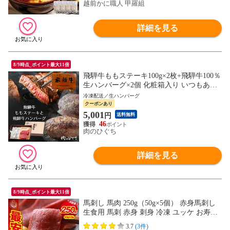
越前かに職人 甲羅組
詳細を見る
8/9時点_ポイント最大11倍
飛騨牛ももステーキ100g×2枚+飛騨牛100％
生ハンバーグ×2個 化粧箱入り いつもあり
がとう 日頃の感謝の贈り物に
冷凍配送／生ハンバーグ
肉 ギフト 赤身 ステーキ TVで紹介されま
クーポンあり
した プレゼント hrp
5,001
円
送料無料
46
肉のひぐち
詳細を見る
8/9時点_ポイント最大11倍
馬刺し 馬肉 250g（50g×5個） 赤身馬刺し
生食用 馬刺 赤身 刺身 冷凍 ユッケ お寿司
刺身 美味しい 贈り物 冷凍食材 ギフト プ
3.7
(3件)