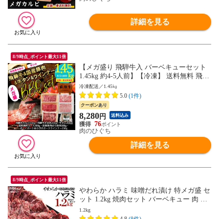
詳細を見る
8/9時点_ポイント最大11倍
【メガ盛り 飛騨牛入 バーベキューセット
1.45kg 約4-5人前】【冷凍】 送料無料 飛騨
牛＆国産豚肉＆ 牛タン ＆ウインナー 1.45
冷凍配送／1.45㎏
㎏ バーベキュー 焼き肉 焼肉 銘柄和牛 国
5.0
(1件)
産豚 牛たん BBQ 詰め合わせ
クーポンあり
8,280
円
送料込み
76
肉のひぐち
詳細を見る
8/9時点_ポイント最大11倍
やわらか ハラミ 味噌だれ漬け 特メガ盛 セ
ット 1.2kg 焼肉セット バーベキュー 肉 バ
ーベキューセット BBQセット にく 焼肉特
1.2kg
集 (北海道・沖縄配送は別途送料追加)