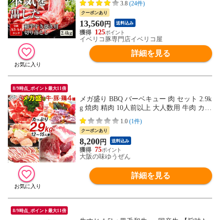
3.8
(24件)
クーポンあり
13,560
円
送料込み
125
イベリコ豚専門店イベリコ屋
詳細を見る
8/9時点_ポイント最大11倍
メガ盛り BBQ バーベキュー 肉 セット 2.9k
g 焼肉 精肉 10人前以上 大人数用 牛肉 カル
ビ・豚肩ロース・豚バラ・鶏もものお肉4
1.0
(1件)
種＋お肉屋さんのタレ2本付き 送料無料 B
クーポンあり
BQ食材 セット 焼き肉
8,200
円
送料込み
75
大阪の味ゆうぜん
詳細を見る
8/9時点_ポイント最大11倍