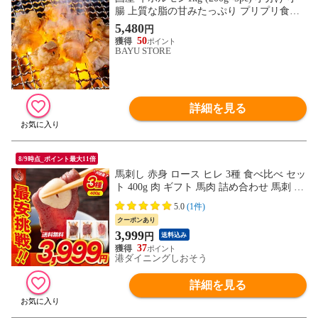
腸 上質な脂の甘みたっぷり プリプリ食感
とろける味わい もつ鍋 ホルモン焼き 焼肉
5,480
円
バーベキュー BBQ 牛肉 肉 国産牛 和牛 も
50
つ ホルモン ほるもん コプチャン 送料無料
BAYU STORE
※沖縄・北海道・離島は除く
詳細を見る
8/9時点_ポイント最大11倍
馬刺し 赤身 ロース ヒレ 3種 食べ比べ セッ
ト 400g 肉 ギフト 馬肉 詰め合わせ 馬刺 霜
降り 3人前 4人前 馬ヒレ おつまみ お肉 贈
5.0
(1件)
り物 記念日 ギフト プレゼント
クーポンあり
3,999
円
送料込み
37
港ダイニングしおそう
詳細を見る