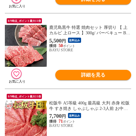
8/9時点_ポイント最大11倍
鹿児島黒牛 特選 焼肉セット 厚切り 【 上
カルビ 上ロース 】300g/ バーベキュー BB
Q カルビ 牛バラ肉 ロース 霜降り 牛肉 和
5,500
円
送料込み
牛 国産牛 焼肉 黒毛和牛
50
BAYU STORE
詳細を見る
8/9時点_ポイント最大11倍
松阪牛 A5等級 400g 最高級 大判 赤身 松阪
牛 すき焼き しゃぶしゃぶ 2-3人前 お中元
ギフト 高級 松坂牛 最高級 肉 赤身肉 箱入
7,700
円
送料込み
り 松阪牛 肉 ギフト 内祝い 御歳暮 御中元
71
お中元 お歳暮 送料無料
BAYU STORE