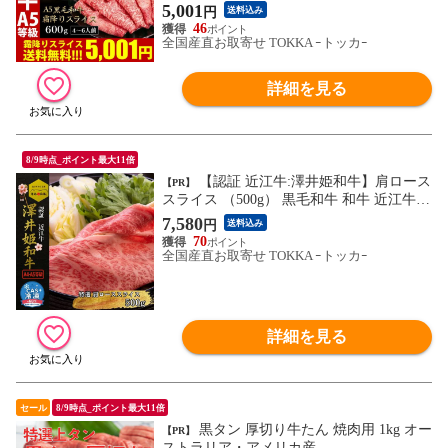
5,001
円
送料込み
46
全国産直お取寄せ TOKKA ｰトッカｰ
詳細を見る
8/9時点_ポイント最大11倍
【認証 近江牛:澤井姫和牛】肩ロース
【PR】
スライス （500g） 黒毛和牛 和牛 近江牛
しゃぶしゃぶ すき焼き 焼肉 ブランド牛 雌
7,580
円
送料込み
牛 澤井牧場
70
全国産直お取寄せ TOKKA ｰトッカｰ
詳細を見る
セール
8/9時点_ポイント最大11倍
黒タン 厚切り牛たん 焼肉用 1kg オー
【PR】
ストラリア・アメリカ産