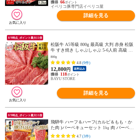
66
イベリコ豚専門店イベリコ屋
詳細を見る
8/9時点_ポイント最大11倍
松阪牛 A5等級 800g 最高級 大判 赤身 松阪
牛 すき焼き しゃぶしゃぶ 5-6人前 高級 松
坂牛 最高級 肉 赤身肉 箱入り 松阪牛 肉 ギ
800g
フト 内祝い 御祝 お歳暮 御中元 お中元
4.8
(9件)
12,800
円
送料込み
118
BAYU STORE
詳細を見る
8/9時点_ポイント最大11倍
飛騨牛 ハーフ＆ハーフ(カルビ＆もも・か
た肉 )バーベキューセット 1㎏ 肉 バーベキ
ュー 焼肉 焼き肉 黒毛和牛 BBQ 牛肉 メガ
4.7
(3件)
盛り ｄ5