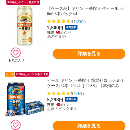
8/7時点_ポイント最大11倍
【ケース品】キリン 一番搾り 生ビール 50
0ml 6本パック×4
4.7
(33件)
7,500
円
送料無料
68
酒のやまや
詳細を見る
セール
8/7時点_ポイント最大11倍
ビール キリン 一番搾り 糖質ゼロ 350ml×1
ケース/24本《024》]『IAS』【本州のみ 送
料無料】
5.0
(1件)
5,298
円
送料込み
48
お酒のビッグボス
詳細を見る