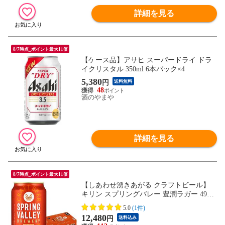
詳細を見る
8/7時点_ポイント最大11倍
【ケース品】アサヒ スーパードライ ドラ
イクリスタル 350ml 6本パック×4
5,380
円
送料無料
48
酒のやまや
詳細を見る
8/7時点_ポイント最大11倍
【しあわせ湧きあがる クラフトビール】
キリン スプリングバレー 豊潤ラガー 496 3
50ml×2ケース/48本《048》『IAS』【本州
5.0
(1件)
のみ 送料無料】SPRING VALLEY BREWE
12,480
円
送料込み
RY