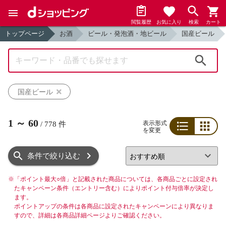
閲覧履歴
お気に入り
検索
カート
トップページ
お酒
ビール・発泡酒・地ビール
国産ビール
検索
国産ビール
1
～
60
表示形式
/
778
件
を変更
リスト
グリッド
条件で絞り込む
※
「ポイント最大○倍」と記載された商品については、各商品ごとに設定され
たキャンペーン条件（エントリー含む）によりポイント付与倍率が決定し
ます。
ポイントアップの条件は各商品に設定されたキャンペーンにより異なりま
すので、詳細は各商品詳細ページよりご確認ください。