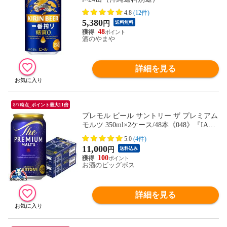
4.8
(12件)
5,380
円
送料無料
48
酒のやまや
詳細を見る
8/7時点_ポイント最大11倍
プレモル ビール サントリー ザ プレミアム
モルツ 350ml×2ケース/48本《048》『IA
S』【本州のみ 送料無料】
5.0
(4件)
11,000
円
送料込み
100
お酒のビッグボス
詳細を見る