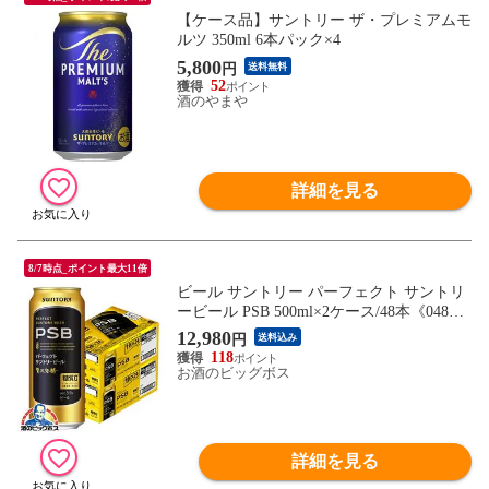
【ケース品】サントリー ザ・プレミアムモ
ルツ 350ml 6本パック×4
5,800
円
送料無料
52
酒のやまや
詳細を見る
8/7時点_ポイント最大11倍
ビール サントリー パーフェクト サントリ
ービール PSB 500ml×2ケース/48本《048》
『CSH』【本州のみ 送料無料】
12,980
円
送料込み
118
お酒のビッグボス
詳細を見る