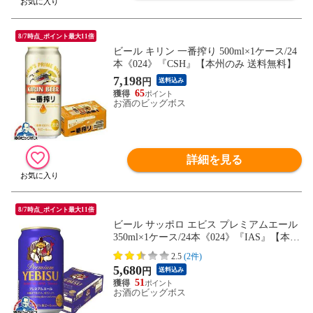
8/7時点_ポイント最大11倍
ビール キリン 一番搾り 500ml×1ケース/24
本《024》『CSH』【本州のみ 送料無料】
7,198
円
送料込み
65
お酒のビッグボス
詳細を見る
8/7時点_ポイント最大11倍
ビール サッポロ エビス プレミアムエール
350ml×1ケース/24本《024》『IAS』【本州
のみ 送料無料】ヱビス
2.5
(2件)
5,680
円
送料込み
51
お酒のビッグボス