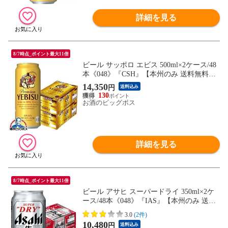
詳細を見る
8/7時点_ポイント最大11倍
ビール サッポロ エビス 500ml×2ケース/48
本《048》『CSH』【本州のみ 送料無料】
ヱビス
14,350
円
送料込み
130
お酒のビッグボス
詳細を見る
8/7時点_ポイント最大11倍
ビール アサヒ スーパードライ 350ml×2ケ
ース/48本《048》『IAS』【本州のみ 送料
無料】
3.0
(2件)
10,480
円
送料込み