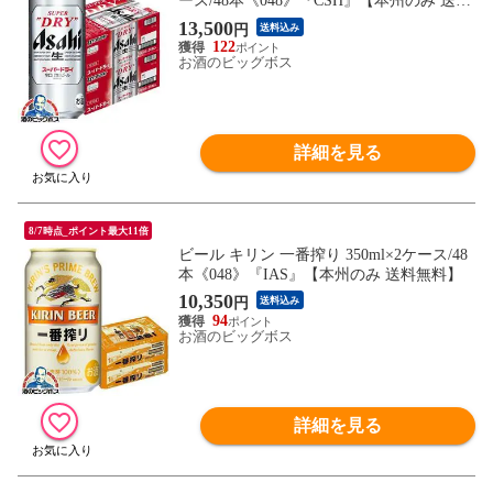
ース/48本《048》『CSH』【本州のみ 送料
無料】
13,500
円
送料込み
122
お酒のビッグボス
詳細を見る
8/7時点_ポイント最大11倍
ビール キリン 一番搾り 350ml×2ケース/48
本《048》『IAS』【本州のみ 送料無料】
10,350
円
送料込み
94
お酒のビッグボス
詳細を見る