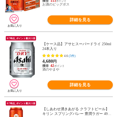
113
お酒のビッグボス
詳細を見る
8/7時点_ポイント最大11倍
【ケース品】アサヒスーパードライ 250ml
24本入り
4.6
(5件)
4,680
円
42
酒のやまや
詳細を見る
8/7時点_ポイント最大11倍
【しあわせ湧きあがる クラフトビール】
キリン スプリングバレー 豊潤ラガー 496 5