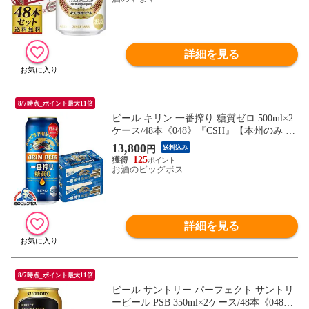
詳細を見る
8/7時点_ポイント最大11倍
ビール キリン 一番搾り 糖質ゼロ 500ml×2
ケース/48本《048》『CSH』【本州のみ 送
料無料】
13,800
円
送料込み
125
お酒のビッグボス
詳細を見る
8/7時点_ポイント最大11倍
ビール サントリー パーフェクト サントリ
ービール PSB 350ml×2ケース/48本《048》