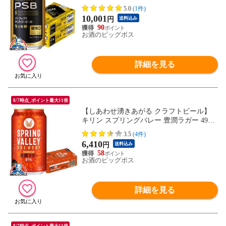
『IAS』【本州のみ 送料無料】
5.0
(1件)
10,001
円
送料込み
90
お酒のビッグボス
詳細を見る
8/7時点_ポイント最大11倍
【しあわせ湧きあがる クラフトビール】
キリン スプリングバレー 豊潤ラガー 496 3
50ml×1ケース/24本《024》『IAS』【本州
3.5
(4件)
のみ 送料無料】SPRING VALLEY BREWE
6,410
円
送料込み
RY
58
お酒のビッグボス
詳細を見る
8/7時点_ポイント最大11倍