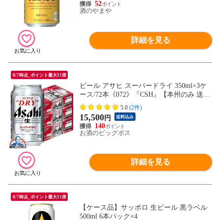
52
酒のやまや
詳細を見る
8/7時点_ポイント最大11倍
ビール アサヒ スーパードライ 350ml×3ケ
ース/72本《072》『CSH』【本州のみ 送料
無料】
5.0
(2件)
15,500
円
送料込み
140
お酒のビッグボス
詳細を見る
8/7時点_ポイント最大11倍
【ケース品】サッポロ 生ビール 黒ラベル
500ml 6本パック×4