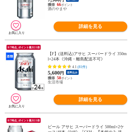
円
66
酒のやまや
詳細を見る
8/7時点_ポイント最大11倍
【F】(送料込)アサヒ スーパードライ 350m
l×24本《沖縄・離島配送不可》
4.1
(81件)
5,600
円
送料込み
50
生活市場
詳細を見る
8/7時点_ポイント最大11倍
ビール アサヒ スーパードライ 500ml×2ケ