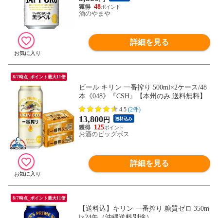
48
酒のやまや
詳細を見る
8/7時点_ポイント最大11倍
ビール キリン 一番搾り 500ml×2ケース/48
本《048》『CSH』【本州のみ 送料無料】
4.5
(2件)
13,800
円
送料込み
125
お酒のビッグボス
詳細を見る
8/7時点_ポイント最大11倍
【送料込】キリン 一番搾り 糖質ゼロ 350m
l×24缶（沖縄送料別途）