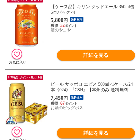
【ケース品】キリン グッドエール 350ml缶
6本パック×4
5,800
円
送料無料
52
酒のやまや
詳細を見る
8/7時点_ポイント最大11倍
ビール サッポロ エビス 500ml×1ケース/24
本《024》『CSH』【本州のみ 送料無料】
ヱビス
7,450
円
送料込み
67
お酒のビッグボス
詳細を見る