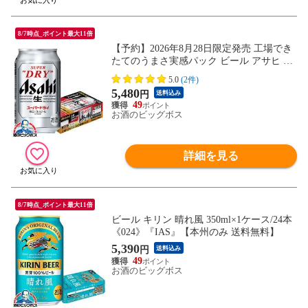
8/7時点_ポイント最大11倍
【予約】2026年8月28日限定発売 工場でき
たてのうまさ実感パック ビール アサヒ ス
ーパードライ 350ml×1ケース/24本《024》
5.0
(2件)
『CSH』【本州のみ 送料無料】
5,480
円
送料込み
49
お酒のビッグボス
詳細を見る
8/7時点_ポイント最大11倍
ビール キリン 晴れ風 350ml×1ケース/24本
《024》『IAS』【本州のみ 送料無料】
5,390
円
送料込み
49
お酒のビッグボス