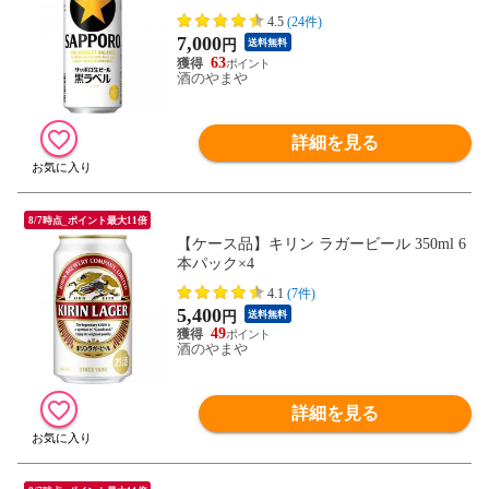
4.5
(24件)
7,000
円
送料無料
63
酒のやまや
詳細を見る
8/7時点_ポイント最大11倍
【ケース品】キリン ラガービール 350ml 6
本パック×4
4.1
(7件)
5,400
円
送料無料
49
酒のやまや
詳細を見る