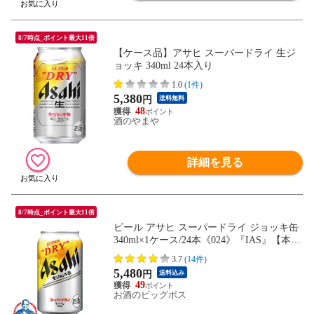
8/7時点_ポイント最大11倍
【ケース品】アサヒ スーパードライ 生ジ
ョッキ 340ml 24本入り
1.0
(1件)
5,380
円
送料無料
48
酒のやまや
詳細を見る
8/7時点_ポイント最大11倍
ビール アサヒ スーパードライ ジョッキ缶
340ml×1ケース/24本《024》『IAS』【本州
のみ 送料無料】
3.7
(14件)
5,480
円
送料込み
49
お酒のビッグボス