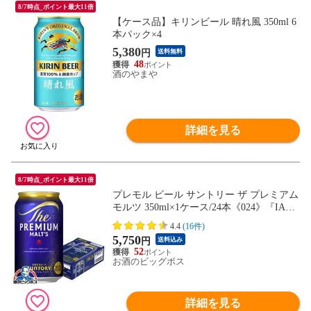
8/7時点_ポイント最大11倍
【ケース品】キリンビール 晴れ風 350ml 6
本パック×4
5,380
円
送料無料
48
酒のやまや
詳細を見る
8/7時点_ポイント最大11倍
プレモル ビール サントリー ザ プレミアム
モルツ 350ml×1ケース/24本《024》『IA
S』【本州のみ 送料無料】
4.4
(16件)
5,750
円
送料込み
52
お酒のビッグボス
詳細を見る