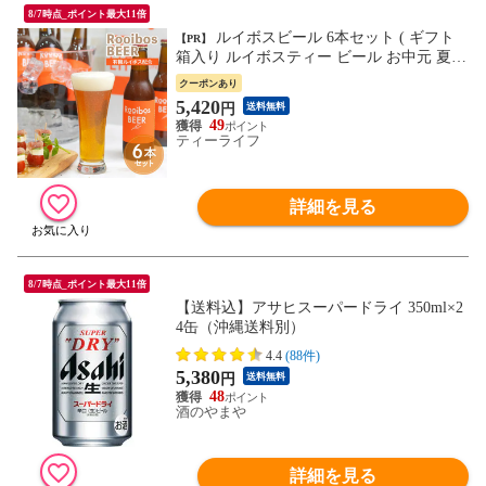
8/7時点_ポイント最大11倍
ルイボスビール 6本セット ( ギフト
【PR】
箱入り ルイボスティー ビール お中元 夏ギ
フト 贈り物 贈答用 ご挨拶 プレゼント ク
クーポンあり
ール便無料 送料無料 ティーライフ )
5,420
円
送料無料
49
ティーライフ
詳細を見る
8/7時点_ポイント最大11倍
【送料込】アサヒスーパードライ 350ml×2
4缶（沖縄送料別）
4.4
(88件)
5,380
円
送料無料
48
酒のやまや
詳細を見る