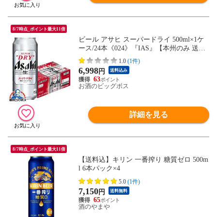
8/7時点_ポイント最大11倍
ビール アサヒ スーパードライ 500ml×1ケ
ース/24本《024》『IAS』【本州のみ 送料
無料】
1.0
(1件)
6,998
円
送料込み
63
お酒のビッグボス
詳細を見る
8/7時点_ポイント最大11倍
【送料込】キリン 一番搾り 糖質ゼロ 500m
l 6本パック×4
5.0
(1件)
7,150
円
送料無料
65
酒のやまや