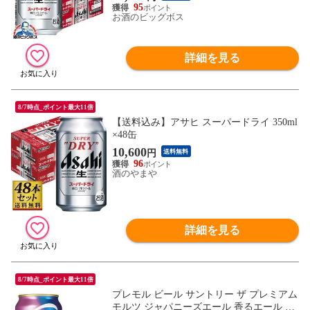
95
お酒のビッグボス
詳細を見る
8/7時点_ポイント最大11倍
【送料込み】アサヒ スーパードライ 350ml
×48缶
10,600
円
送料無料
96
酒のやまや
詳細を見る
8/7時点_ポイント最大11倍
プレモル ビール サントリー ザ プレミアム
モルツ ジャパニーズエール 香るエール 35