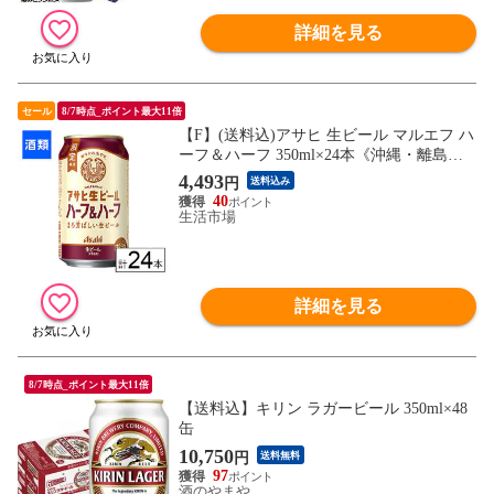
詳細を見る
セール
8/7時点_ポイント最大11倍
【F】(送料込)アサヒ 生ビール マルエフ ハ
ーフ＆ハーフ 350ml×24本《沖縄・離島配
送不可》
4,493
円
送料込み
40
生活市場
詳細を見る
8/7時点_ポイント最大11倍
【送料込】キリン ラガービール 350ml×48
缶
10,750
円
送料無料
97
酒のやまや