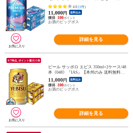
0ml×2ケース/48本《048》『IAS』【本州の
4.0
(1件)
み 送料無料】
11,000
円
送料込み
100
お酒のビッグボス
詳細を見る
8/7時点_ポイント最大11倍
ビール サッポロ エビス 350ml×2ケース/48
本《048》『IAS』【本州のみ 送料無料】
ヱビス
11,000
円
送料込み
100
お酒のビッグボス
詳細を見る