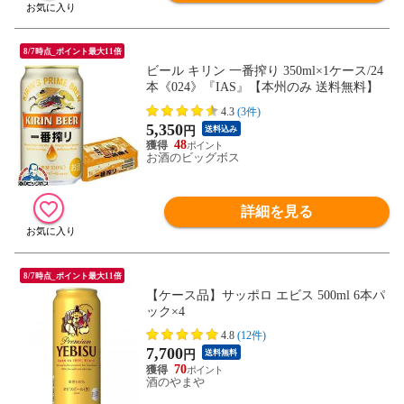
8/7時点_ポイント最大11倍
ビール キリン 一番搾り 350ml×1ケース/24
本《024》『IAS』【本州のみ 送料無料】
4.3
(3件)
5,350
円
送料込み
48
お酒のビッグボス
詳細を見る
8/7時点_ポイント最大11倍
【ケース品】サッポロ エビス 500ml 6本パ
ック×4
4.8
(12件)
7,700
円
送料無料
70
酒のやまや