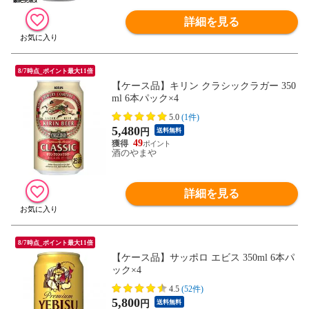
詳細を見る
8/7時点_ポイント最大11倍
【ケース品】キリン クラシックラガー 350
ml 6本パック×4
5.0
(1件)
5,480
円
送料無料
49
酒のやまや
詳細を見る
8/7時点_ポイント最大11倍
【ケース品】サッポロ エビス 350ml 6本パ
ック×4
4.5
(52件)
5,800
円
送料無料