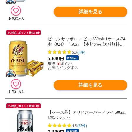
詳細を見る
8/7時点_ポイント最大11倍
ビール サッポロ エビス 350ml×1ケース/24
本《024》『IAS』【本州のみ 送料無料】
ヱビス
5.0
(4件)
5,680
円
送料込み
51
お酒のビッグボス
詳細を見る
8/7時点_ポイント最大11倍
【ケース品】アサヒスーパードライ 500ml
6本パック×4
4.6
(65件)
7,300
送料無料