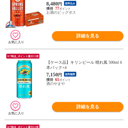
00ml×1ケース/24本《024》『CSH』【本州
8,480
円
送料込み
のみ 送料無料】SPRING VALLEY BREWE
77
RY
お酒のビッグボス
詳細を見る
8/7時点_ポイント最大11倍
【ケース品】キリンビール 晴れ風 500ml 6
本パック×4
7,150
円
送料無料
65
酒のやまや
詳細を見る
8/7時点_ポイント最大11倍