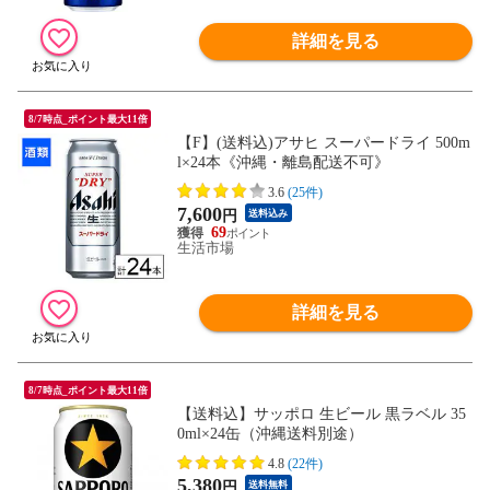
詳細を見る
8/7時点_ポイント最大11倍
【F】(送料込)アサヒ スーパードライ 500m
l×24本《沖縄・離島配送不可》
3.6
(25件)
7,600
円
送料込み
69
生活市場
詳細を見る
8/7時点_ポイント最大11倍
【送料込】サッポロ 生ビール 黒ラベル 35
0ml×24缶（沖縄送料別途）
4.8
(22件)
5,380
円
送料無料