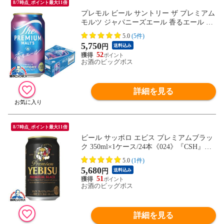
8/7時点_ポイント最大11倍
プレモル ビール サントリー ザ プレミアム
モルツ ジャパニーズエール 香るエール 35
0ml×1ケース/24本《024》『IAS』【本州の
5.0
(5件)
み 送料無料】
5,750
円
送料込み
52
お酒のビッグボス
詳細を見る
8/7時点_ポイント最大11倍
ビール サッポロ エビス プレミアムブラッ
ク 350ml×1ケース/24本《024》『CSH』
【本州のみ 送料無料】ヱビス
5.0
(1件)
5,680
円
送料込み
51
お酒のビッグボス
詳細を見る