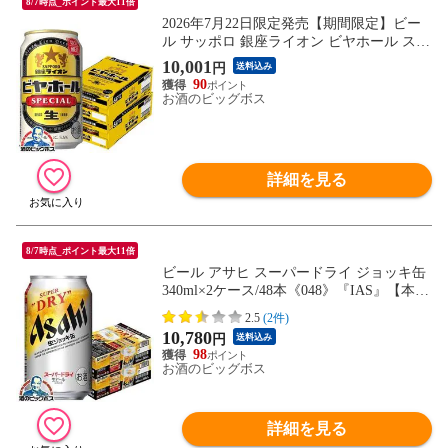
8/7時点_ポイント最大11倍
2026年7月22日限定発売【期間限定】ビー
ル サッポロ 銀座ライオン ビヤホール スペ
シャル 350ml×2ケース/48本《048》『IA
10,001
円
送料込み
S』【本州のみ 送料無料】
90
お酒のビッグボス
詳細を見る
8/7時点_ポイント最大11倍
ビール アサヒ スーパードライ ジョッキ缶
340ml×2ケース/48本《048》『IAS』【本州
のみ 送料無料】
2.5
(2件)
10,780
円
送料込み
98
お酒のビッグボス
詳細を見る