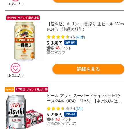
8/7時点_ポイント最大11倍
【送料込】キリン 一番搾り 生ビール 350m
l×24缶（沖縄送料別）
4.5
(46件)
5,380
円
送料無料
48
酒のやまや
詳細を見る
セール
8/7時点_ポイント最大11倍
ビール アサヒ スーパードライ 350ml×1ケ
ース/24本《024》『IAS』【本州のみ 送料
無料】
3.4
(8件)
5,298
円
送料込み
48
お酒のビッグボス