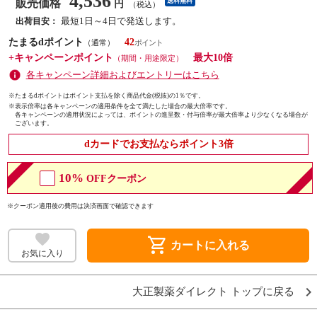
4,536
販売価格
送料無料
円
（税込）
最短1日～4日で発送します。
出荷目安：
たまるdポイント
42
（通常）
+キャンペーンポイント
最大10倍
（期間・用途限定）
各キャンペーン詳細およびエントリーはこちら
※たまるdポイントはポイント支払を除く商品代金(税抜)の1％です。
※
表示倍率は各キャンペーンの適用条件を全て満たした場合の最大倍率です。
各キャンペーンの適用状況によっては、ポイントの進呈数・付与倍率が最大倍率より少なくなる場合が
ございます。
dカードでお支払ならポイント3倍
10%
OFFクーポン
※クーポン適用後の費用は決済画面で確認できます
shopping_cart
カートに入れる
お気に入り
大正製薬ダイレクト トップに戻る