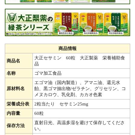
商品情報
大正セサミン 60粒 大正製薬 栄養補助食
商品名
品
名称
ゴマ加工食品
エゴマ油（国内製造）、アマニ油、還元水
原材料名
飴、黒ゴマ抽出物/ゼラチン、グリセリン、コ
メヌカロウ、乳化剤、カカオ色素
栄養成分表
2粒当たり セサミン25mg
内容量
60粒
直射日光、高温多湿を避けて保存してくださ
保存方法
い。