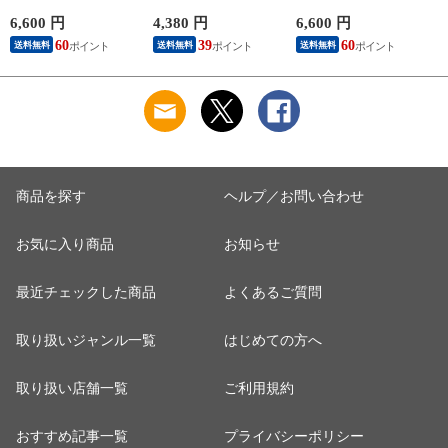
ンB群 無水カフェイ
フェイン タウリン
1000mg 甘さ控えめ
ン 100ml 50本 指定医
1000mg グリシン ビ
100mL 50本 栄養ドリ
6,600 円
4,380 円
6,600 円
4
薬部外品 栄養ドリン
タミンB群 100ml 30
ンク 栄養剤 リポビ
60
39
60
送料無料
送料無料
送料無料
ク 栄養剤 リポビタ
本 栄養ドリンク 栄
タン 低カロリー ビ
ン
養剤 リポビタン 低
タミン 指定医薬部外
カロリー ビタミン
品
指定医薬部外品 女性
商品を探す
ヘルプ／お問い合わせ
お気に入り商品
お知らせ
最近チェックした商品
よくあるご質問
取り扱いジャンル一覧
はじめての方へ
取り扱い店舗一覧
ご利用規約
おすすめ記事一覧
プライバシーポリシー