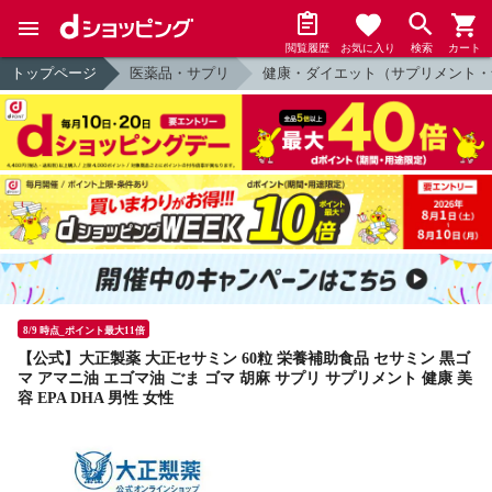
閲覧履歴
お気に入り
検索
カート
トップページ
医薬品・サプリ
健康・ダイエット（サプリメント・
8/9 時点_ポイント最大11倍
【公式】大正製薬 大正セサミン 60粒 栄養補助食品 セサミン 黒ゴ
マ アマニ油 エゴマ油 ごま ゴマ 胡麻 サプリ サプリメント 健康 美
容 EPA DHA 男性 女性