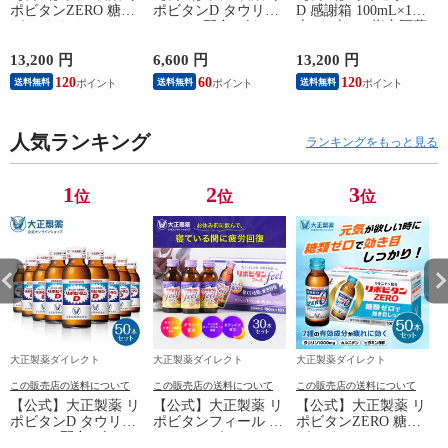
ポビタンZERO 糖類
ポビタンD タウリン
D 感謝箱 100mL×100
ゼロ タウリン
1000mg 配合 ビタミ
本 (50本×2) 指定医薬
1000mg 甘さ控えめ
ンB群 無水カフェイ
部外品 大正製薬 栄
100mL 100本 栄養ド
ン 100ml 50本 指定医
養ドリンク 栄養剤
13,200 円
6,600 円
13,200 円
6
リンク 栄養剤 リポ
薬部外品 栄養ドリン
ありがとう リポビタ
120
60
120
送料無料
送料無料
送料無料
ビタン 低カロリー
ク 栄養剤 リポビタ
ン
ビタミン 指定医薬部
ン
外品
人気ランキング
ランキングをもっと見る
1
2
3
位
位
位
大正製薬ダイレクト
大正製薬ダイレクト
大正製薬ダイレクト
この販売店の送料について
この販売店の送料について
この販売店の送料について
【公式】大正製薬 リ
【公式】大正製薬 リ
【公式】大正製薬 リ
ポビタンD タウリン
ポビタンフィール カ
ポビタンZERO 糖類
1000mg 配合 ビタミ
フェインゼロ ノンカ
ゼロ タウリン