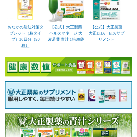
おなかの脂肪対策タ
【公式】大正製薬
【公式】大正製薬
ブレット（粒タイ
ヘルスマネージ 大
大正DHA・EPA サプ
プ）30日分（90
麦若葉 青汁 1箱30袋
リメント
粒）