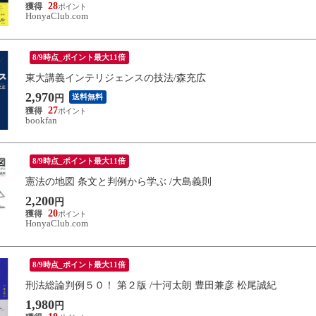
28
HonyaClub.com
8/9時点_ポイント最大11倍
東大講義インテリジェンスの技法/森充広
2,970
送料無料
円
27
bookfan
8/9時点_ポイント最大11倍
憲法の地図 条文と判例から学ぶ /大島義則
2,200
円
20
HonyaClub.com
8/9時点_ポイント最大11倍
刑法総論判例５０！ 第２版 /十河太朗 豊田兼彦 松尾誠紀
1,980
円