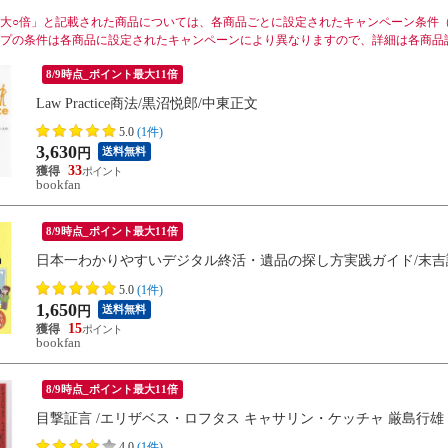
大○倍」と記載された商品については、各商品ごとに設定されたキャンペーン条件
プの条件は各商品に設定されたキャンペーンにより異なりますので、詳細は各商品
8/9時点_ポイント最大11倍
Law Practice商法/黒沼悦郎/中東正文
5.0
(1件)
3,630
送料無料
円
33
bookfan
8/9時点_ポイント最大11倍
日本一わかりやすいデジタル終活・遺品の探し方実践ガイド/末吉
5.0
(1件)
1,650
送料無料
円
15
bookfan
8/9時点_ポイント最大11倍
目撃証言 /エリザベス・ロフタス キャサリン・ケッチャ 厳島行雄
4.0
(1件)