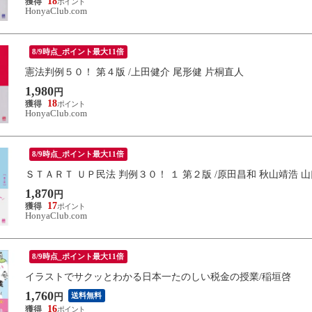
18
HonyaClub.com
8/9時点_ポイント最大11倍
憲法判例５０！ 第４版 /上田健介 尾形健 片桐直人
1,980
円
18
HonyaClub.com
8/9時点_ポイント最大11倍
ＳＴＡＲＴ ＵＰ民法 判例３０！ １ 第２版 /原田昌和 秋山靖浩 
1,870
円
17
HonyaClub.com
8/9時点_ポイント最大11倍
イラストでサクッとわかる日本一たのしい税金の授業/稲垣啓
1,760
送料無料
円
16