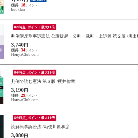
18
bookfan
8/9時点_ポイント最大11倍
判例講座刑事訴訟法 公訴提起・公判・裁判・上訴篇 第２版 /川出
3,740
円
34
HonyaClub.com
8/9時点_ポイント最大11倍
判例で読む憲法 第３版 /櫻井智章
3,190
円
29
HonyaClub.com
8/9時点_ポイント最大11倍
読解民事訴訟法 /勅使川原和彦
3,080
円