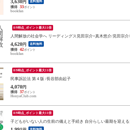
3,630
送料無料
円
33
bookfan
8/9時点_ポイント最大11倍
人間解放の社会学へ リーディングス見田宗介=真木悠介/見田宗介
4,620
送料無料
円
42
bookfan
8/9時点_ポイント最大11倍
民事訴訟法 第４版 /長谷部由起子
4,070
円
37
HonyaClub.com
8/9時点_ポイント最大11倍
子どもがいない人の生前の備えと手続き 自分らしい最期を迎える
1,991
送料無料
円