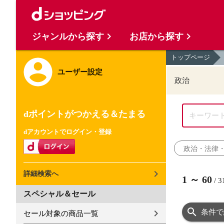
ジャンルから探す
お店から探す
トップページ
ユーザー設定
政治
dポイントがつかえる＆たまる
dアカウントでログイン・登録
政治・法律
詳細検索へ
1
～
60
/
3
スペシャル＆セール
条件で
セール対象の商品一覧