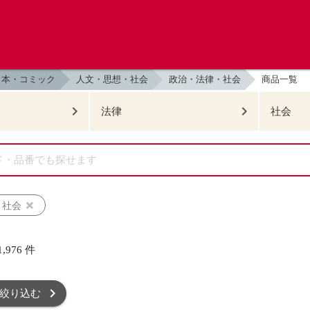
本・コミック
人文・思想・社会
政治・法律・社会
商品一覧
法律
社会
・社会
1,976
件
絞り込む