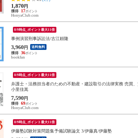
1,870
円
17
HonyaClub.com
8/9時点_ポイント最大11倍
事例演習刑事訴訟法/古江頼隆
3,960
送料無料
円
36
bookfan
8/9時点_ポイント最大11倍
弁護士・法務担当者のための不動産・建設取引の法律実務 売買、
小里佳嵩
7,590
円
69
HonyaClub.com
8/9時点_ポイント最大11倍
伊藤塾試験対策問題集予備試験論文 3/伊藤真/伊藤塾