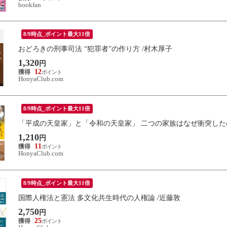
bookfan
8/9時点_ポイント最大11倍
おどろきの刑事司法 “犯罪者”の作り方 /村木厚子
1,320
円
12
HonyaClub.com
8/9時点_ポイント最大11倍
「平成の天皇家」と「令和の天皇家」 二つの家族はなぜ衝突したの
1,210
円
11
HonyaClub.com
8/9時点_ポイント最大11倍
国際人権法と憲法 多文化共生時代の人権論 /近藤敦
2,750
円
25