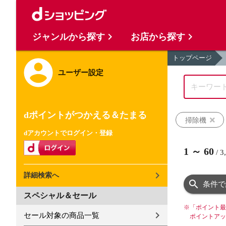
ジャンルから探す
お店から探す
トップページ
ユーザー設定
dポイントがつかえる＆たまる
掃除機
dアカウントでログイン・登録
1
～
60
/
3
詳細検索へ
条件で
スペシャル＆セール
※
「ポイント最
セール対象の商品一覧
ポイントアッ