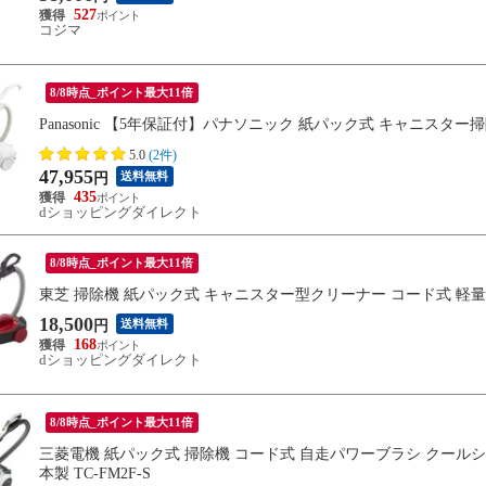
527
コジマ
8/8時点_ポイント最大11倍
Panasonic 【5年保証付】パナソニック 紙パック式 キャニスター掃除
5.0
(2件)
47,955
送料無料
円
435
dショッピングダイレクト
8/8時点_ポイント最大11倍
東芝 掃除機 紙パック式 キャニスター型クリーナー コード式 軽量コ
18,500
送料無料
円
168
dショッピングダイレクト
8/8時点_ポイント最大11倍
三菱電機 紙パック式 掃除機 コード式 自走パワーブラシ クールシル
本製 TC-FM2F-S