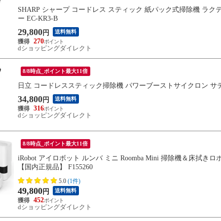
SHARP シャープ コードレス スティック 紙パック式掃除機 ラクテ
ー EC-KR3-B
29,800
送料無料
円
270
dショッピングダイレクト
8/8時点_ポイント最大11倍
日立 コードレススティック掃除機 パワーブーストサイクロン サテンブラ
34,800
送料無料
円
316
dショッピングダイレクト
8/8時点_ポイント最大11倍
iRobot アイロボット ルンバ ミニ Roomba Mini 掃除機＆床拭きロ
【国内正規品】 F155260
5.0
(1件)
49,800
送料無料
円
452
dショッピングダイレクト