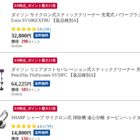
8/8時点_ポイント最大11倍
ダイソン サイクロン式スティッククリーナー 充電式 パワーブラシ ニッケル
Extra SV10KEXTBU 【返品種別A】
5.0
(1件)
32,800
送料無料
円
298
Joshin
8/8時点_ポイント最大11倍
ダイソン リニアダストセパレーション式スティッククリーナー 充電
PencilVac Fluffycones SV50FC 【返品種別A】
64,225
送料無料
円
583
Joshin
8/8時点_ポイント最大11倍
SHARP シャープ サイクロン式 掃除機 遠心分離 タービンヘッドタイプ
4.6
(17件)
14,800
送料無料
円
134