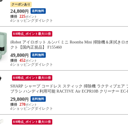
クーポンあり
24,800
送料無料
円
225
dショッピングダイレクト
8/8時点_ポイント最大11倍
iRobot アイロボット ルンバ ミニ Roomba Mini 掃除機＆床拭きロ
クト【国内正規品】 F155460
49,800
送料無料
円
452
dショッピングダイレクト
8/8時点_ポイント最大11倍
SHARP シャープ コードレス スティック 掃除機 ラクティブエア 
ブラシ ハンディ利用可能 RACTIVE Air ECPR10B クリーナー EC-P
29,800
送料無料
円
270
dショッピングダイレクト
8/8時点_ポイント最大11倍