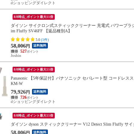
dショッピングダイレクト
8/8時点_ポイント最大11倍
ダイソン サイクロン式スティッククリーナー 充電式 パワーブラシ ニッケル
im Fluffy SV46FF 【返品種別A】
5.0
(1件)
58,006
送料無料
円
527
Joshin
8/8時点_ポイント最大11倍
Panasonic 【5年保証付】パナソニック セパレート型 コードレス
KM-W
79,926
送料無料
円
726
dショッピングダイレクト
8/8時点_ポイント最大11倍
ダイソン dyson スティッククリーナー V12 Detect Slim Fluffy
58,006
送料無料
円