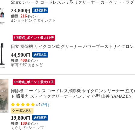
Shark シャーク コードレスシミ取りクリーナー カーペット・ラグ・布製品
23,800
送料無料
円
216
dショッピングダイレクト
8/8時点_ポイント最大11倍
日立 掃除機 サイクロン式 クリーナー パワーブーストサイクロン PV
44,900
送料込み
円
408
家電のPCあきんど
8/8時点_ポイント最大11倍
掃除機 コードレス コードレス掃除機 サイクロンクリーナー 立てかけ
ト 吸引力 スティッククリーナー ハンディ 小型 山善 YAMAZEN
4.7
(3件)
クーポンあり
19,800
送料無料
円
180
くらしのeショップ