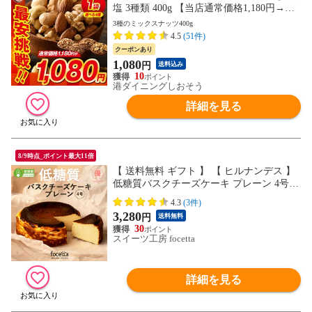
塩 3種類 400g 【当店通常価格1,180円→送
料無料1,080円！】アーモンド カシューナ
3種のミックスナッツ400g
ッツ クルミ 食塩不使用 加工オイル不使用
4.5
(51件)
クーポンあり
1,080
円
送料込み
10
港ダイニングしおそう
詳細を見る
8/9時点_ポイント最大11倍
【 送料無料 ギフト 】 【 ヒルナンデス 】
低糖質バスクチーズケーキ プレーン 4号
スイーツ バースデー ギフト 濃厚 誕生日
4.3
(3件)
洋菓子 お菓子 人気 内祝い ギフト プレゼ
3,280
円
送料無料
ント 贈りもの
30
スイーツ工房 focetta
詳細を見る