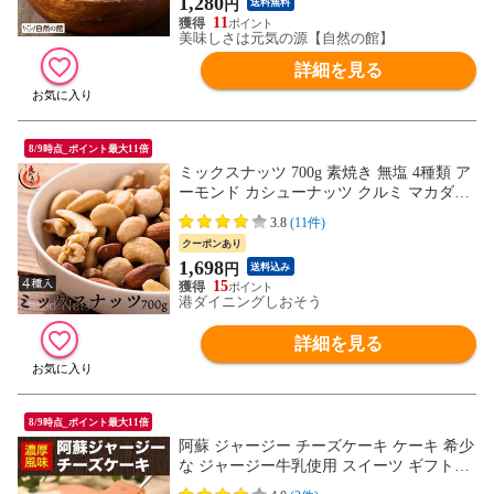
1,280
円
送料無料
11
美味しさは元気の源【自然の館】
詳細を見る
8/9時点_ポイント最大11倍
ミックスナッツ 700g 素焼き 無塩 4種類 ア
ーモンド カシューナッツ クルミ マカダミ
アナッツ 食塩不使用 加工オイル不使用
3.8
(11件)
クーポンあり
1,698
円
送料込み
15
港ダイニングしおそう
詳細を見る
8/9時点_ポイント最大11倍
阿蘇 ジャージー チーズケーキ ケーキ 希少
な ジャージー牛乳使用 スイーツ ギフト
《1-5営業日以内に出荷予定（土日祝日除