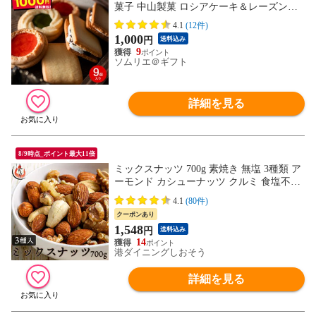
菓子 中山製菓 ロシアケーキ＆レーズンサ
ンド メール便 ポスト投函 のし・包装・メ
4.1
(12件)
ッセージカード不可 / お菓子 スイーツ 自
1,000
円
送料込み
宅用 お返し
9
ソムリエ＠ギフト
詳細を見る
8/9時点_ポイント最大11倍
ミックスナッツ 700g 素焼き 無塩 3種類 ア
ーモンド カシューナッツ クルミ 食塩不使
用 加工オイル不使用
4.1
(80件)
クーポンあり
1,548
円
送料込み
14
港ダイニングしおそう
詳細を見る