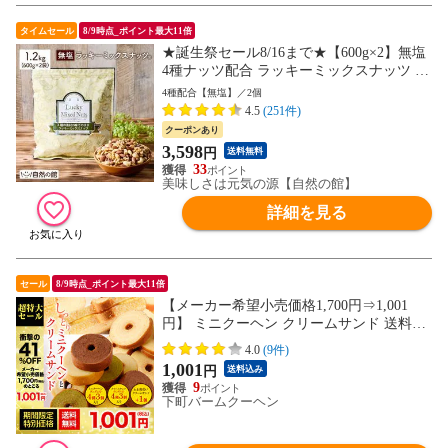
タイムセール
8/9時点_ポイント最大11倍
★誕生祭セール8/16まで★【600g×2】無塩
4種ナッツ配合 ラッキーミックスナッツ 送
料無料 おつまみ 製菓材料 業務用 大容量
4種配合【無塩】／2個
ポスト投函 訳あり(簡易梱包) 88s
4.5
(251件)
クーポンあり
3,598
円
送料無料
33
美味しさは元気の源【自然の館】
詳細を見る
セール
8/9時点_ポイント最大11倍
【メーカー希望小売価格1,700円⇒1,001
円】 ミニクーヘン クリームサンド 送料無
料 メール便 バームクーヘン バウムクーヘ
4.0
(9件)
ン おやつ かわいい スイーツ お菓子 お取
1,001
円
送料込み
り寄せ I
9
下町バームクーヘン