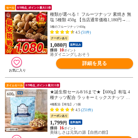
セール
8/9時点_ポイント最大11倍
種類が選べる！ フルーツナッツ 素焼き 無
塩 5種類 450g 【当店通常価格1,180円→送
料無料1,080円！】アーモンド カシューナ
5種のフルーツナッツ450g
ッツ クルミ バナナ レーズン 食塩不使用
4.5
(51件)
加工オイル不使用
クーポンあり
1,080
円
送料込み
10
港ダイニングしおそう
詳細を見る
タイムセール
8/9時点_ポイント最大11倍
★誕生祭セール8/16まで★【600g】有塩 4
種ナッツ配合 ラッキーミックスナッツ 送
料無料 おつまみ 製菓材料 業務用 大容量
4種配合【有塩】／1個
ポスト投函 訳あり(簡易梱包) 88s
4.5
(251件)
クーポンあり
1,799
円
送料無料
16
美味しさは元気の源【自然の館】