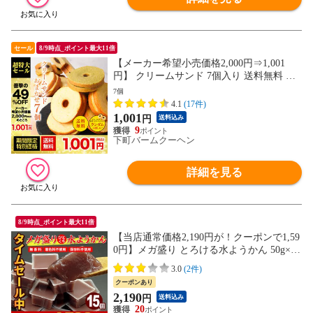
セール
8/9時点_ポイント最大11倍
【メーカー希望小売価格2,000円⇒1,001
円】 クリームサンド 7個入り 送料無料 メ
ール便 バームクーヘン バウムクーヘン お
7個
やつ かわいい スイーツ お菓子 お取り寄せ
4.1
(17件)
1,001
円
送料込み
9
下町バームクーヘン
詳細を見る
8/9時点_ポイント最大11倍
【当店通常価格2,190円が！クーポンで1,59
0円】メガ盛り とろける水ようかん 50g×15
個 送料無料 無添加 こしあん ミニようかん
3.0
(2件)
クーポンあり
2,190
円
送料込み
20