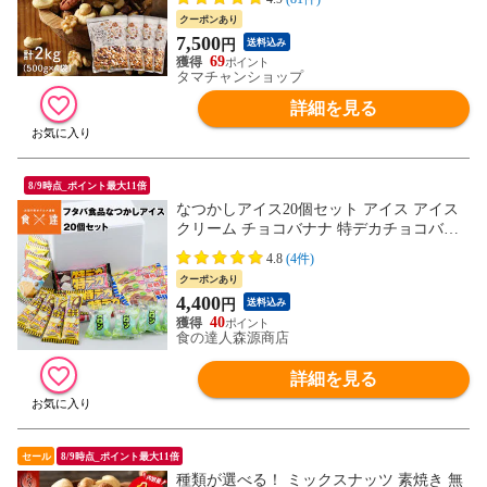
糖質制限 送料無料 ギフト
クーポンあり
7,500
円
送料込み
69
タマチャンショップ
詳細を見る
8/9時点_ポイント最大11倍
なつかしアイス20個セット アイス アイス
クリーム チョコバナナ 特デカチョコバー
里もなか 3色トリノ メロン フタバ食品株
4.8
(4件)
式会社 送料無料 冷凍便 お取り寄せグルメ
クーポンあり
食品 産直
4,400
円
送料込み
40
食の達人森源商店
詳細を見る
セール
8/9時点_ポイント最大11倍
種類が選べる！ ミックスナッツ 素焼き 無