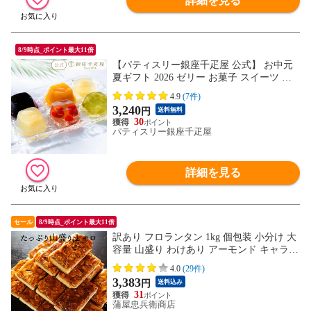
詳細を見る
8/9時点_ポイント最大11倍
【パティスリー銀座千疋屋 公式】 お中元
夏ギフト 2026 ゼリー お菓子 スイーツ 贈
り物 ギフト 千疋屋 銀座ゼリー9個
4.9
(7件)
3,240
円
送料無料
30
パティスリー銀座千疋屋
詳細を見る
セール
8/9時点_ポイント最大11倍
訳あり フロランタン 1kg 個包装 小分け 大
容量 山盛り わけあり アーモンド キャラメ
ル 焼き菓子 スイーツ お菓子 みんなのおや
4.0
(29件)
つ
3,383
円
送料込み
31
蒲屋忠兵衛商店