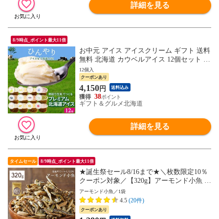
詳細を見る
8/9時点_ポイント最大11倍
お中元 アイス アイスクリーム ギフト 送料
無料 北海道 カウベルアイス 12個セット /
御中元 夏ギフト 敬老の日 2026 スイーツ
12個入
カップアイス 北海道産 アイスクリーム チ
クーポンあり
ョコレート バニラ お菓子 セット 牛乳アイ
4,150
円
送料込み
ス 内祝い チョコ ミルク 長沼 道産 バラエ
38
ティセット 26keiro
ギフト＆グルメ北海道
詳細を見る
タイムセール
8/9時点_ポイント最大11倍
★誕生祭セール8/16まで★＼枚数限定10％
クーポン対象／【320g】アーモンド小魚 送
料無料おつまみ 駄菓子 アーモンドフィッ
アーモンド小魚／1袋
シュ 訳あり(簡易梱包) 88s
4.5
(20件)
クーポンあり