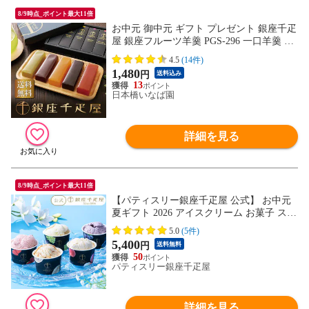
8/9時点_ポイント最大11倍
お中元 御中元 ギフト プレゼント 銀座千疋
屋 銀座フルーツ羊羹 PGS-296 一口羊羹 メ
ール便 送料無料 スイーツ 和菓子 お菓子
4.5
(14件)
手土産 贈り物 お礼 父 母 新築祝い お祝い
1,480
円
送料込み
出産内祝い 内祝い 入学内祝い 引き出物 快
13
気祝い
日本橋いなば園
詳細を見る
8/9時点_ポイント最大11倍
【パティスリー銀座千疋屋 公式】 お中元
夏ギフト 2026 アイスクリーム お菓子 スイ
ーツ 贈り物 ギフト 千疋屋 銀座プレミアム
5.0
(5件)
アイス
5,400
円
送料無料
50
パティスリー銀座千疋屋
詳細を見る