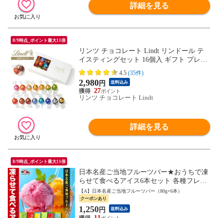
詳細を見る
8/9時点_ポイント最大11倍
リンツ チョコレート Lindt リンドール テ
イスティングセット 16個入 ギフト プレゼ
ント スイーツ
4.5
(35件)
2,980
円
送料込み
27
リンツ チョコレート Lindt
詳細を見る
8/9時点_ポイント最大11倍
日本名産ご当地フルーツバー★おうちで凍
らせて食べるアイス6本セット 各種フレー
バーご用意！ シャインマスカット あまお
【A】日本名産ご当地フルーツバー（80g×6本）
う 日向夏 メロン スイカ レモン
クーポンあり
1,250
円
送料込み
11