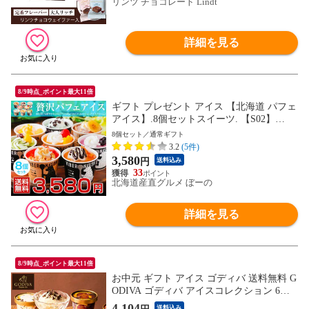
リンツ チョコレート Lindt
詳細を見る
8/9時点_ポイント最大11倍
ギフト プレゼント アイス 【北海道 パフェ
アイス】.8個セットスイーツ. 【S02】
【S】 映えスイーツ アイスクリーム デコ
8個セット／通常ギフト
レーション 詰め合わせ おしゃれスイーツ
3.2
(5件)
ギフト かわいいスイーツ 贈り物 送料無料
3,580
円
送料込み
お取り寄せスイーツ パフェ 誕生日 内祝い
33
北海道産直グルメ ぼーの
詳細を見る
8/9時点_ポイント最大11倍
お中元 ギフト アイス ゴディバ 送料無料 G
ODIVA ゴディバ アイスコレクション 6個
入 209279 メーカー直送 / カップアイス ア
4,104
送料込み