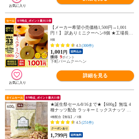
セール
8/9時点_ポイント最大11倍
【メーカー希望小売価格1,500円→1,001
円！】 訳ありミニクーヘン8個 ★工場長の
おまかせ 400g以上※4種類入るとは限りま
8個
せん。 送料無料【メール便】 おすすめ I
4.3
(300件)
1,001
円
送料込み
9
下町バームクーヘン
詳細を見る
タイムセール
8/9時点_ポイント最大11倍
★誕生祭セール8/16まで★【600g】無塩 4
種ナッツ配合 ラッキーミックスナッツ 送
料無料 お菓子 おつまみ 製菓材料 大容量
4種配合【無塩】／1個
ポスト投函 訳あり(簡易梱包) 88s
4.5
(251件)
クーポンあり
1,799
円
送料無料