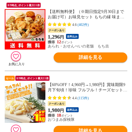
8/9時点_ポイント最大11倍
【送料無料便】（※期日指定9月30日まで
お届け可）お味見セット もちの縁 味まど
か (商品カタログ入り)［※お味見セットの
4.6
(402件)
みのご注文の場合、代金引換はできませ
クーポンあり
ん。］
1,296
円
送料込み
12
あられ・おせんべいの老舗 もち吉
詳細を見る
セール
8/9時点_ポイント最大11倍
【60%OFF！4,960円→1,980円】賞味期限9
月下旬頃！珍味 フルフル！チーズセット！
送料無料 おつまみセット 1kg 訳あり 酒の
4.4
(115件)
つまみ おつまみ お菓子 おかし チーズ ち
クーポンあり
ーず 大容量 業務用
1,980
円
送料込み
18
おつまみ探検隊
詳細を見る