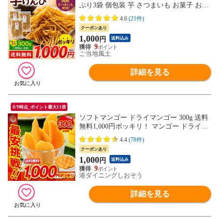
ぷり3袋 個包装 芋 さつまいも お菓子 おや
つ ギフト 1000円 ポッキリ《1-5営業以内発
4.6
(21件)
送予定(土日祝除く)》---d2_imokp_s_25_100
クーポンあり
0_100gx3---
1,000
円
送料込み
9
ご当地風土
詳細を見る
8/9時点_ポイント最大11倍
ソフトマンゴー ドライマンゴー 300g 送料
無料1,000円ポッキリ！ マンゴー ドライソ
フトマンゴー スライス ドライフルーツ ド
4.4
(78件)
ライソフトマンゴー スライス ドライフル
クーポンあり
ーツお一人様2個まで 着色料 香料不使用
1,000
円
送料込み
ドライソフトマンゴー スライス フルーツ
9
デザート おやつ
港ダイニングしおそう
詳細を見る