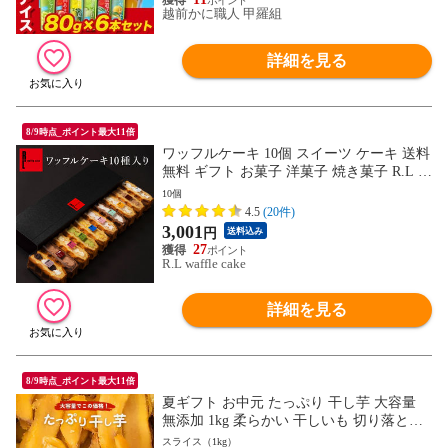
越前かに職人 甲羅組
詳細を見る
8/9時点_ポイント最大11倍
ワッフルケーキ 10個 スイーツ ケーキ 送料
無料 ギフト お菓子 洋菓子 焼き菓子 R.L お
取り寄せスイーツ 神戸 チョコ 抹茶 おしゃ
10個
れ 手土産 挨拶 お礼 お返し お祝い 内祝い
4.5
(20件)
出産 退職 誕生日 プチギフト 冷凍配送
3,001
円
送料込み
27
R.L waffle cake
詳細を見る
8/9時点_ポイント最大11倍
夏ギフト お中元 たっぷり 干し芋 大容量
無添加 1kg 柔らかい 干しいも 切り落とし
スイーツ プレゼントほしいも 焼き干し芋
スライス（1kg）