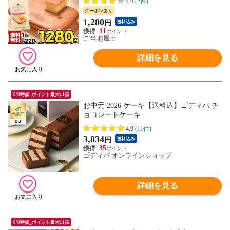
4.0
(2件)
く）》---d2_asojcake_ss_23_1000_220g---
クーポンあり
1,280
円
送料込み
11
ご当地風土
詳細を見る
8/9時点_ポイント最大11倍
お中元 2026 ケーキ【送料込】ゴディバ チ
ョコレートケーキ
4.9
(11件)
3,834
円
送料込み
35
ゴディバ オンラインショップ
詳細を見る
8/9時点_ポイント最大11倍