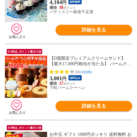
4,104
円
送料無料
38
パティスリー銀座千疋屋
詳細を見る
8/9時点_ポイント最大11倍
【D賞限定プレミアムクリームサンド】
【最大17,000円相当が当たる】 バームクー
ヘンガチャ内容一新 福袋 ガチャ 在庫処分
3.9
(105件)
送料無料 バームクーヘン スイーツ 訳あり
3,001
円
送料込み
お取り寄せ お菓子 詰め合わせ U
27
下町バームクーヘン
詳細を見る
8/9時点_ポイント最大11倍
お中元 ギフト 1000円ポッキリ 送料無料 お