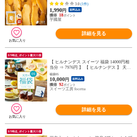
お菓子 和菓子 さつまいも さつま芋 和スイ
3.0
(1件)
ーツ 焼き干し芋 ギフト tappuri1
1,990
円
送料込み
18
芋國屋
詳細を見る
8/9時点_ポイント最大11倍
【 ヒルナンデス スイーツ 福袋 14000円相
当分 ⇒ 7976円 】 【 ヒルナンデス 】 天空
の福袋 福袋 天プリン 珈琲プリンセット フ
福袋05
10,000
ォンダンショコラ クッキー 珈琲 個包装 箱
円
送料込み
入り お礼 ギフト
92
スイーツ工房 focetta
詳細を見る
8/9時点_ポイント最大11倍