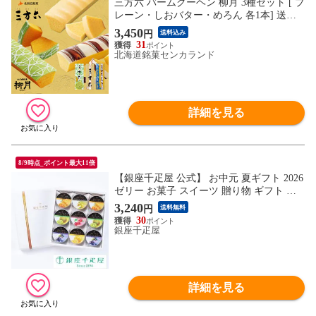
三方六 バームクーヘン 柳月 3種セット [ プ
レーン・しおバター・めろん 各1本] 送料
無料 チョコレート 帰れマンデー バレンタ
3,450
円
送料込み
イン しっとり お菓子 ギフト プレゼント
31
ホワイトデー 母の日 父の日 期間限定味 季
北海道銘菓センカランド
節限定味
詳細を見る
8/9時点_ポイント最大11倍
【銀座千疋屋 公式】 お中元 夏ギフト 2026
ゼリー お菓子 スイーツ 贈り物 ギフト 千
疋屋 銀座ゼリー9個
3,240
円
送料無料
30
銀座千疋屋
詳細を見る