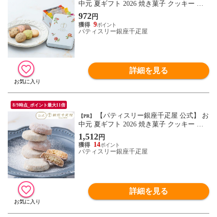
中元 夏ギフト 2026 焼き菓子 クッキー お
菓子 スイーツ 贈り物 ギフト 千疋屋 缶入
972
円
り銀座クッキー
9
パティスリー銀座千疋屋
詳細を見る
8/9時点_ポイント最大11倍
【パティスリー銀座千疋屋 公式】 お
【PR】
中元 夏ギフト 2026 焼き菓子 クッキー お
菓子 スイーツ 贈り物 ギフト 千疋屋 銀座
1,512
円
プレミアムボヌールクッキー
14
パティスリー銀座千疋屋
詳細を見る