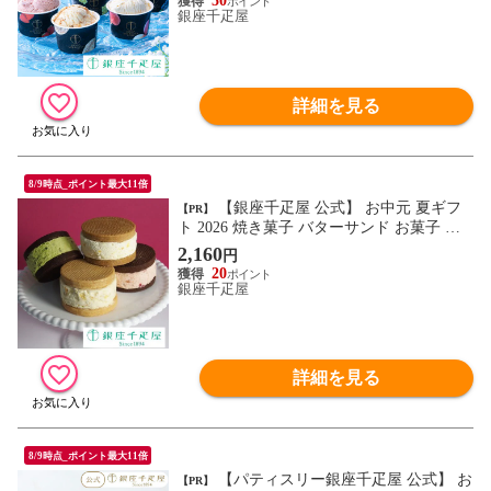
50
銀座千疋屋
詳細を見る
8/9時点_ポイント最大11倍
【銀座千疋屋 公式】 お中元 夏ギフ
【PR】
ト 2026 焼き菓子 バターサンド お菓子 ス
イーツ ギフト 千疋屋 プレミアムバターサ
2,160
円
ンド4個
20
銀座千疋屋
詳細を見る
8/9時点_ポイント最大11倍
【パティスリー銀座千疋屋 公式】 お
【PR】