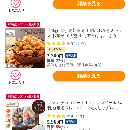
詳細を見る
8/9時点_ポイント最大11倍
【1kg(500g×2)】訳あり 割れおかきミック
ス お菓子 メガ盛り お茶うけ おつまみ 送
料無料 宅配便
3.9
(41件)
クーポンあり
2,380
円
送料無料
22
美味しさは元気の源【自然の館】
詳細を見る
8/9時点_ポイント最大11倍
リンツ チョコレート Lindt リンドール 34
個入(定番フレーバー・大人リッチ)＋リン
ツ チョコウェイファー 2個入 送料込
4.0
(3件)
5,960
円
送料込み
55