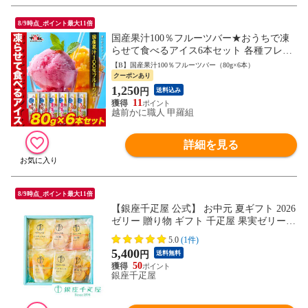
8/9時点_ポイント最大11倍
国産果汁100％フルーツバー★おうちで凍
らせて食べるアイス6本セット 各種フレー
バーご用意！ りんご もも みかん
【B】国産果汁100％フルーツバー（80g×6本）
クーポンあり
1,250
円
送料込み
11
越前かに職人 甲羅組
詳細を見る
8/9時点_ポイント最大11倍
【銀座千疋屋 公式】 お中元 夏ギフト 2026
ゼリー 贈り物 ギフト 千疋屋 果実ゼリー6
個入
5.0
(1件)
5,400
円
送料無料
50
銀座千疋屋