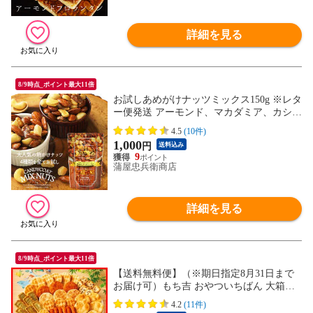
詳細を見る
8/9時点_ポイント最大11倍
お試しあめがけナッツミックス150g ※レタ
ー便発送 アーモンド、マカダミア、カシュ
ーナッツ、ピーカンナッツ
4.5
(10件)
1,000
円
送料込み
9
蒲屋忠兵衛商店
詳細を見る
8/9時点_ポイント最大11倍
【送料無料便】（※期日指定8月31日まで
お届け可）もち吉 おやついちばん 大箱【1
0種類45袋】
4.2
(11件)