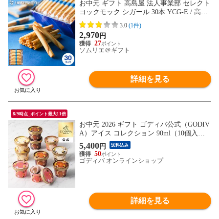
お中元 ギフト 高島屋 法人事業部 セレクト
ヨックモック シガール 30本 YCG-E / 高島
屋 国産 高級 おすすめ 結婚内祝い 出産内
3.0
(1件)
祝い 結婚祝い 出産祝い お祝い プレゼント
2,970
円
内祝い お祝い返し 贈答品 法人ギフト JGS
27
お返し
ソムリエ＠ギフト
詳細を見る
8/9時点_ポイント最大11倍
お中元 2026 ギフト ゴディバ公式（GODIV
A）アイス コレクション 90ml（10個入）
（お菓子 スイーツ プレゼント 送料込）
5,400
円
送料込み
50
ゴディバ オンラインショップ
詳細を見る