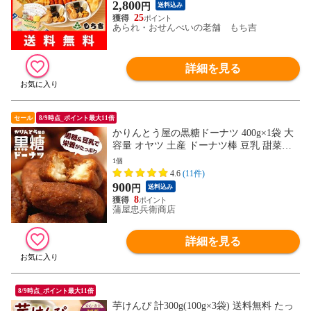
2,800
円
送料込み
25
あられ・おせんべいの老舗 もち吉
詳細を見る
セール
8/9時点_ポイント最大11倍
かりんとう屋の黒糖ドーナツ 400g×1袋 大
容量 オヤツ 土産 ドーナツ棒 豆乳 甜菜糖
黒糖 かりんとう メガ盛り もっちり
1個
4.6
(11件)
900
円
送料込み
8
蒲屋忠兵衛商店
詳細を見る
8/9時点_ポイント最大11倍
芋けんぴ 計300g(100g×3袋) 送料無料 たっ