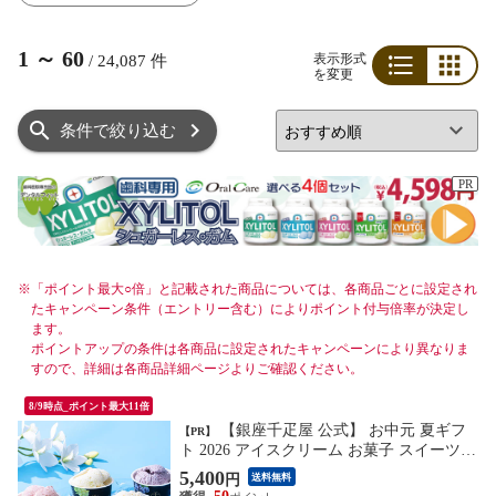
1
～
60
表示形式
/
24,087
件
を変更
リスト
グリッド
条件で絞り込む
PR
※
「ポイント最大○倍」と記載された商品については、各商品ごとに設定され
たキャンペーン条件（エントリー含む）によりポイント付与倍率が決定し
ます。
ポイントアップの条件は各商品に設定されたキャンペーンにより異なりま
すので、詳細は各商品詳細ページよりご確認ください。
8/9時点_ポイント最大11倍
【銀座千疋屋 公式】 お中元 夏ギフ
【PR】
ト 2026 アイスクリーム お菓子 スイーツ
贈り物 ギフト 千疋屋 銀座プレミアムアイ
5,400
円
送料無料
ス