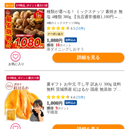
セール
8/9時点_ポイント最大11倍
種類が選べる！ ミックスナッツ 素焼き 無
塩 4種類 380g 【当店通常価格1,180円→送
料無料1,080円！】アーモンド カシューナ
4種のミックスナッツ380g
ッツ クルミ マカダミアナッツ 食塩不使用
4.5
(51件)
加工オイル不使用
クーポンあり
1,080
円
送料込み
10
港ダイニングしおそう
詳細を見る
8/9時点_ポイント最大11倍
夏ギフト お中元 干し芋 訳あり 300g 送料
無料 茨城県産 紅はるか 国産 無添加 プレ
ゼント さつまいも 和菓子 ギフト N300
4.4
(31件)
1,000
円
送料込み
9
芋國屋