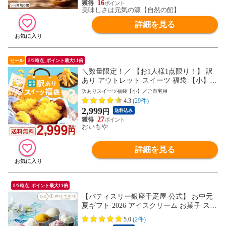
16
美味しさは元気の源【自然の館】
詳細を見る
セール
8/9時点_ポイント最大11倍
＼数量限定！／ 【お1人様1点限り！】 訳
あり アウトレット スイーツ 福袋 【小】
訳アリ わけあり お菓子 まとめ買い 家族
訳ありスイーツ福袋【小】／ご自宅用
友人 食品 お取り寄せ 安い アイス ケーキ
4.3
(29件)
和菓子 洋菓子 お菓子 チョコ お得 焼き芋
2,999
円
送料込み
干し芋 ほしいも お芋 チップス 人気 ※ご
27
指定日にお届け
おいもや
詳細を見る
8/9時点_ポイント最大11倍
【パティスリー銀座千疋屋 公式】 お中元
夏ギフト 2026 アイスクリーム お菓子 スイ
ーツ 贈り物 ギフト 千疋屋 銀座プレミアム
5.0
(2件)
アイス＆ソルベ8個