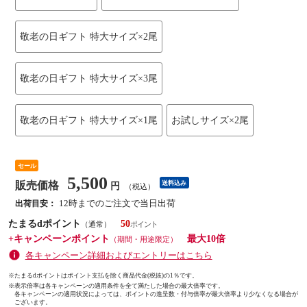
敬老の日ギフト 特大サイズ×2尾
敬老の日ギフト 特大サイズ×3尾
敬老の日ギフト 特大サイズ×1尾
お試しサイズ×2尾
セール
5,500
販売価格
送料込み
円
（税込）
12時までのご注文で当日出荷
出荷目安：
たまるdポイント
50
（通常）
+キャンペーンポイント
最大10倍
（期間・用途限定）
各キャンペーン詳細およびエントリーはこちら
※たまるdポイントはポイント支払を除く商品代金(税抜)の1％です。
※
表示倍率は各キャンペーンの適用条件を全て満たした場合の最大倍率です。
各キャンペーンの適用状況によっては、ポイントの進呈数・付与倍率が最大倍率より少なくなる場合が
ございます。