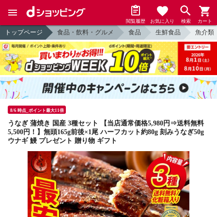
閲覧履歴
お気に入り
検索
カート
トップページ
食品・飲料・グルメ
食品
生鮮食品
魚介類
8/6 時点_ポイント最大11倍
うなぎ 蒲焼き 国産 3種セット 【当店通常価格5,980円⇒送料無料
5,500円！】無頭165g前後×1尾 ハーフカット約80g 刻みうなぎ50g
ウナギ 鰻 プレゼント 贈り物 ギフト