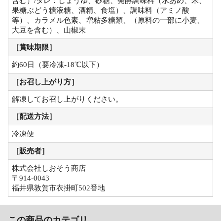
含む）/タレ：しょうゆ、砂糖、発酵調味料（水あめ、米、
果糖ぶどう糖液糖、酒精、食塩）、調味料（アミノ酸
等）、カラメル色素、増粘多糖類、（原料の一部に小麦、
大豆を含む）、山椒末
［賞味期限］
約60日（要冷凍-18℃以下）
［お召し上がり方］
解凍してお召し上がりください。
［配送方法］
冷凍便
［販売者］
株式会社しおそう商店
〒914-0043
福井県敦賀市衣掛町502番地
この商品のカテゴリ