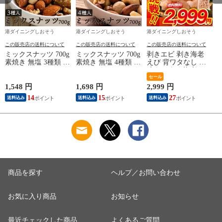
港ダイニングしおそう
港ダイニングしおそう
港ダイニングしおそう
この販売店の送料について
この販売店の送料について
この販売店の送料について
ミックスナッツ 700g
ミックスナッツ 700g
剥きエビ 剥き海老
素焼き 無塩 3種類 ア
素焼き 無塩 4種類 ア
えび 背ワタなし 冷
ーモンド カシューナ
ーモンド カシューナ
凍えび むき海老
ッツ クルミ 食塩不
ッツ クルミ マカダ
【当店通常価格3,999
セール
使用 加工オイル不使
ミアナッツ 食塩不使
円→送料無料2,999
1,548 円
1,698 円
2,999 円
1
用
用 加工オイル不使用
円！】バナメイ 剥き
14
15
27
送料込み
送料込み
送料込み
身 1kg （解凍後
800g）大粒サイズ 海
鮮 冷凍 海老 1キロ
大量 贈答 送料無料
商品を探す
ヘルプ／お問い合わせ
お気に入り商品
お知らせ
最近チェックした商品
よくあるご質問