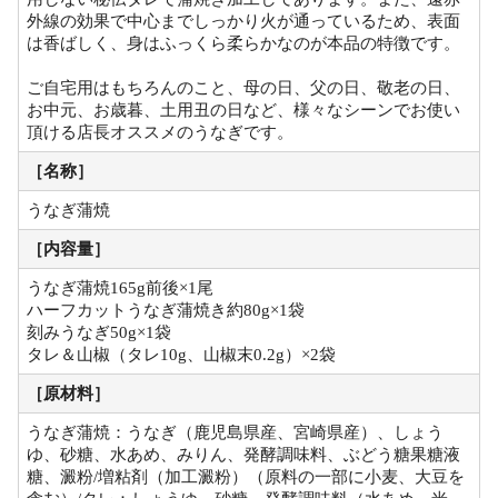
外線の効果で中心までしっかり火が通っているため、表面
は香ばしく、身はふっくら柔らかなのが本品の特徴です。
ご自宅用はもちろんのこと、母の日、父の日、敬老の日、
お中元、お歳暮、土用丑の日など、様々なシーンでお使い
頂ける店長オススメのうなぎです。
［名称］
うなぎ蒲焼
［内容量］
うなぎ蒲焼165g前後×1尾
ハーフカットうなぎ蒲焼き約80g×1袋
刻みうなぎ50g×1袋
タレ＆山椒（タレ10g、山椒末0.2g）×2袋
［原材料］
うなぎ蒲焼：うなぎ（鹿児島県産、宮崎県産）、しょう
ゆ、砂糖、水あめ、みりん、発酵調味料、ぶどう糖果糖液
糖、澱粉/増粘剤（加工澱粉）（原料の一部に小麦、大豆を