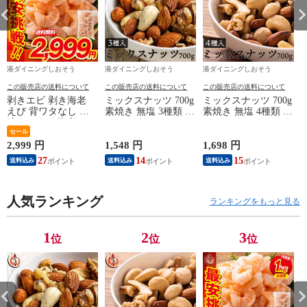
港ダイニングしおそう
港ダイニングしおそう
港ダイニングしおそう
この販売店の送料について
この販売店の送料について
この販売店の送料について
剥きエビ 剥き海老
ミックスナッツ 700g
ミックスナッツ 700g
えび 背ワタなし 冷
素焼き 無塩 3種類 ア
素焼き 無塩 4種類 ア
凍えび むき海老
ーモンド カシューナ
ーモンド カシューナ
【当店通常価格3,999
セール
ッツ クルミ 食塩不
ッツ クルミ マカダ
円→送料無料2,999
使用 加工オイル不使
ミアナッツ 食塩不使
2,999 円
1,548 円
1,698 円
1
円！】バナメイ 剥き
用
用 加工オイル不使用
27
14
15
送料込み
送料込み
送料込み
身 1kg （解凍後
800g）大粒サイズ 海
鮮 冷凍 海老 1キロ
大量 贈答 送料無料
人気ランキング
ランキングをもっと見る
1
2
3
位
位
位