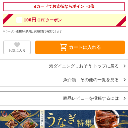
dカードでお支払ならポイント3倍
100円
OFFクーポン
※クーポン適用後の費用は決済画面で確認できます
shopping_cart
カートに入れる
お気に入り
港ダイニングしおそう トップに戻る
魚介類 その他の一覧を見る
商品レビューを投稿するには