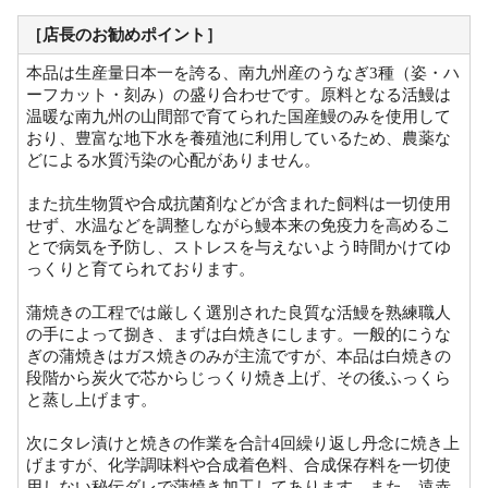
［店長のお勧めポイント］
本品は生産量日本一を誇る、南九州産のうなぎ3種（姿・ハ
ーフカット・刻み）の盛り合わせです。原料となる活鰻は
温暖な南九州の山間部で育てられた国産鰻のみを使用して
おり、豊富な地下水を養殖池に利用しているため、農薬な
どによる水質汚染の心配がありません。
また抗生物質や合成抗菌剤などが含まれた飼料は一切使用
せず、水温などを調整しながら鰻本来の免疫力を高めるこ
とで病気を予防し、ストレスを与えないよう時間かけてゆ
っくりと育てられております。
蒲焼きの工程では厳しく選別された良質な活鰻を熟練職人
の手によって捌き、まずは白焼きにします。一般的にうな
ぎの蒲焼きはガス焼きのみが主流ですが、本品は白焼きの
段階から炭火で芯からじっくり焼き上げ、その後ふっくら
と蒸し上げます。
次にタレ漬けと焼きの作業を合計4回繰り返し丹念に焼き上
げますが、化学調味料や合成着色料、合成保存料を一切使
用しない秘伝ダレで蒲焼き加工してあります。また、遠赤