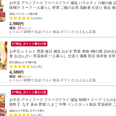
お中元 アマノフーズ フリーズドライ 減塩 バラエティ 12種24食
味噌汁 スープ 一人暮らし 即席 ご飯のお供 高齢者 仕送り 食品 備蓄
減塩バラエティ12種24食
5.0
(6件)
2,980
円
27
レトルト 味噌汁 缶詰 グルメ 食品 ギフト の ええもん広場
8/7時点_ポイント最大11倍
お中元 レトルト 惣菜 毎日 減塩 おかず 野菜 煮物 4種24食 詰め
食 おばんざい 常温保存 一人暮らし 仕送り 備蓄 防災 保存食 非常食
毎日減塩おかず4種24食
5.0
(2件)
4,380
円
40
レトルト 味噌汁 缶詰 グルメ 食品 ギフト の ええもん広場
8/7時点_ポイント最大11倍
お中元 アマノフーズ フリーズドライ 減塩 味噌汁 スープ うちのお
無料 】 なす 多め 野菜 たまご 中華 インスタント食品 常温保存 ご
減塩(なす4.野菜2.玉子2.中華2)
5.0
(1件)