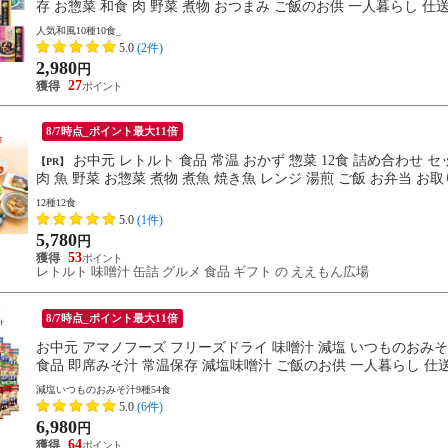
存 お惣菜 和食 肉 野菜 煮物 おつまみ ご飯のお供 一人暮らし 仕送り
人気和風10種10食_
5.0
(2件)
2,980
円
27
8/7時点_ポイント最大11倍
お中元 レトルト 食品 常温 おかず 惣菜 12食 詰め合わせ セット 【 送料無料 】 ええもん広場 ええおかず レトルト食品
【PR】
肉 魚 野菜 お惣菜 煮物 煮魚 焼き魚 レンジ 湯煎 ご飯 お弁当 お取
12種12食
5.0
(1件)
5,780
円
53
レトルト 味噌汁 缶詰 グルメ 食品 ギフト の ええもん広場
8/7時点_ポイント最大11倍
お中元 アマノフーズ フリーズドライ 味噌汁 減塩 いつものおみそ汁
食品 即席みそ汁 常温保存 減塩味噌汁 ご飯のお供 一人暮らし 仕送り
減塩いつものおみそ汁9種54食
5.0
(6件)
6,980
円
64