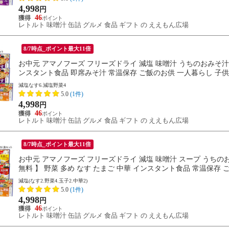
4,998
円
46
レトルト 味噌汁 缶詰 グルメ 食品 ギフト の ええもん広場
8/7時点_ポイント最大11倍
お中元 アマノフーズ フリーズドライ 減塩 味噌汁 うちのおみそ汁 2
ンスタント食品 即席みそ汁 常温保存 ご飯のお供 一人暮らし 子供 単
減塩なす6.減塩野菜4
5.0
(1件)
4,998
円
46
レトルト 味噌汁 缶詰 グルメ 食品 ギフト の ええもん広場
8/7時点_ポイント最大11倍
お中元 アマノフーズ フリーズドライ 減塩 味噌汁 スープ うちのお
無料 】 野菜 多め なす たまご 中華 インスタント食品 常温保存 ご
減塩(なす2.野菜4.玉子2.中華2)
5.0
(1件)
4,998
円
46
レトルト 味噌汁 缶詰 グルメ 食品 ギフト の ええもん広場