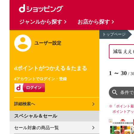
ジャンルから探す
お店から探す
トップページ
ユーザー設定
dポイントがつかえる＆たまる
1
～
30
/
3
dアカウントでログイン・登録
条件で
詳細検索へ
※
「ポイント最
ポイントアッ
スペシャル＆セール
セール対象の商品一覧