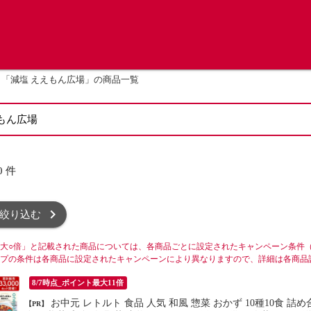
「減塩 ええもん広場」の商品一覧
0
件
絞り込む
大○倍」と記載された商品については、各商品ごとに設定されたキャンペーン条件
プの条件は各商品に設定されたキャンペーンにより異なりますので、詳細は各商品
8/7時点_ポイント最大11倍
お中元 レトルト 食品 人気 和風 惣菜 おかず 10種10食 詰め合わせ セット 【 送料無料 】 イチビキ レトルト食品 常温保
【PR】