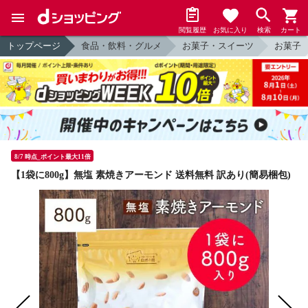
閲覧履歴
お気に入り
検索
カート
トップページ
食品・飲料・グルメ
お菓子・スイーツ
お菓子
8/7 時点_ポイント最大11倍
【1袋に800g】無塩 素焼きアーモンド 送料無料 訳あり(簡易梱包)