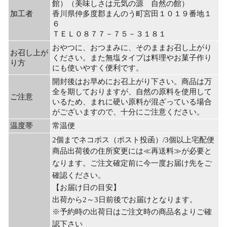
館）（美味しさは元気の源 自然の館）
加工者
香川県仲多度郡まんのう町宮田１０１９番地１
６
ＴＥＬ０８７７－７５－３１８１
おやつに、おつまみに、そのままお召し上がり
お召し上が
ください。また無塩タイプは料理やお菓子作り
り方
にも使いやすく便利です。
開封後はお早めにお召上がり下さい。商品は万
全を期しておりますが、自然の原料を使用して
ご注意
いるため、まれに硬い原料が混ざっている場合
がございますので、十分にご注意ください。
温度帯
常温便
2個までネコポス（ポスト投函）/3個以上宅配便
商品出荷後の住所変更には≪再送料≫が必要と
なります。ご注文確定前に今一度お届け先をご
確認ください。
【お届け日の目安】
出荷から2～3日前後でお届けとなります。
※予約時の出荷日はご注文時の商品名よりご確
認下さい