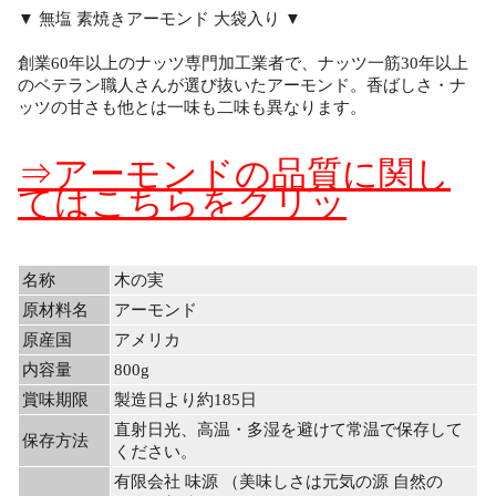
▼ 無塩 素焼きアーモンド 大袋入り ▼
創業60年以上のナッツ専門加工業者で、ナッツ一筋30年以上
のベテラン職人さんが選び抜いたアーモンド。香ばしさ・ナ
ッツの甘さも他とは一味も二味も異なります。
⇒アーモンドの品質に関し
てはこちらをクリッ
名称
木の実
原材料名
アーモンド
原産国
アメリカ
内容量
800g
賞味期限
製造日より約185日
直射日光、高温・多湿を避けて常温で保存して
保存方法
ください。
有限会社 味源 （美味しさは元気の源 自然の