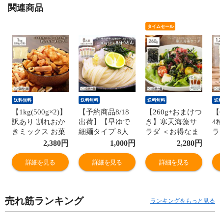
関連商品
タイムセール
送料無料
送料無料
送料無料
送
【1kg(500g×2)】
【予約商品8/18
【260g+おまけつ
【
訳あり 割れおか
出荷】【早ゆで
き】寒天海藻サ
4
きミックス お菓
細麺タイプ 8人
ラダ ＜お得なま
ラ
子 メガ盛り お茶
前】讃岐うどん
とめ買いはペー
ス
2,380
円
1,000
円
2,280
円
うけ おつまみ 送
8分うどん 送料
ジで案内中＞ 飯
料
料無料 宅配便
無料 訳あり(簡易
とも ダイエット
材
詳細を見る
詳細を見る
詳細を見る
梱包) 食卓7we
わかめ 業務用 健
量
康 料理 訳あり
あ
(簡易梱包) 宅配
88
売れ筋ランキング
便 食卓 88s
ランキングをもっと見る