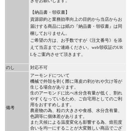
きをお願いします。
【納品書・領収書】
資源節約と業務効率向上の目的から当店からお
届けする商品には紙の『納品書・領収書』は同
梱しておりません。
ご希望の方は、お手数ですが《注文番号》を添
えて当店までご連絡ください。web領収証のUR
Lをご案内させて頂きます。
のし
対応不可
アーモンドについて
機械で外殻を剥く際に薄皮の剥がれや欠け等が
生じる場合があります。
生のアーモンドに比べ水分含有量が低く、割れ
やすくなっているため、ご自宅用としてのご利
用をおすすめします。
備考
農産物の為、粒の大きさや食感、水分含有量、
色調等に個体差があります。
また天候による温度変化も影響する為、焙煎度
合いを均一にすることが大変難しい商品でござ