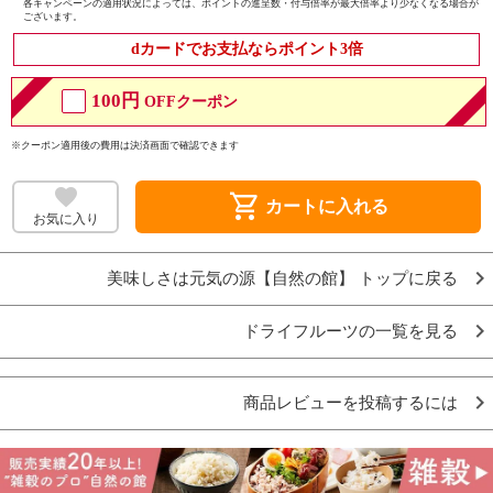
各キャンペーンの適用状況によっては、ポイントの進呈数・付与倍率が最大倍率より少なくなる場合が
ございます。
dカードでお支払ならポイント3倍
100円
OFFクーポン
※クーポン適用後の費用は決済画面で確認できます
shopping_cart
カートに入れる
お気に入り
美味しさは元気の源【自然の館】 トップに戻る
ドライフルーツの一覧を見る
商品レビューを投稿するには