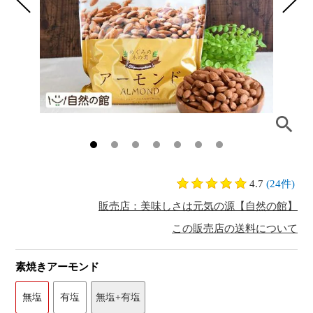
4.7
(24件)
販売店：美味しさは元気の源【自然の館】
この販売店の送料について
素焼きアーモンド
無塩
有塩
無塩+有塩