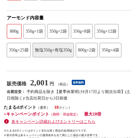
アーモンド内容量
800g
350g×1袋
350g×2袋
350g×8袋
350g×12袋
350g×25袋
無塩350g+有塩350g
800g×2袋
350g×4袋
2,001
販売価格
送料無料
円
（税込）
予約商品を除き【夏季休業明け8月17日より順次出荷】(土
出荷目安：
日祝除く)/当店出荷日から3日前後
たまるdポイント
18
（通常）
+キャンペーンポイント
最大10倍
（期間・用途限定）
各キャンペーン詳細およびエントリーはこちら
※たまるdポイントはポイント支払を除く商品代金(税抜)の1％です。
※
表示倍率は各キャンペーンの適用条件を全て満たした場合の最大倍率です。