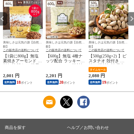
美味しさは元気の源【自然の
美味しさは元気の源【自然の
美味しさは元気の源【自然の
館】
館】
館】
この販売店の送料について
この販売店の送料について
この販売店の送料について
【1袋に800g】無塩
【600g】無塩 4種ナ
【500g(250g×2) 】ピ
素焼きアーモンド 送
ッツ配合 ラッキーミ
スタチオ 殻付き 素
料無料 訳あり(簡易
ックスナッツ 送料無
焼き 送料無料 保存
梱包)
料 お菓子 おつまみ
に便利なチャック付
タイムセール
製菓材料 大容量 ポ
き 訳あり(簡易梱包)
7
2,001 円
2,201 円
2,080 円
1
スト投函 訳あり(簡
ナッツ 88s
18
20
19
送料無料
送料無料
送料無料
易梱包) 88s
商品を探す
ヘルプ／お問い合わせ