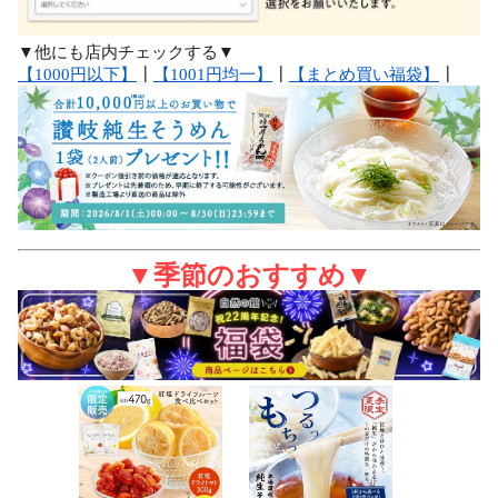
▼他にも店内チェックする▼
【1000円以下】
┃
【1001円均一】
┃
【まとめ買い福袋】
┃
▼季節のおすすめ▼