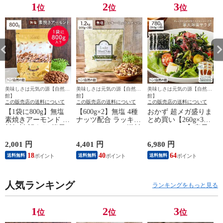
1
2
3
位
位
位
美味しさは元気の源【自然の
美味しさは元気の源【自然の
美味しさは元気の源【自然の
館】
館】
館】
この販売店の送料について
この販売店の送料について
この販売店の送料について
【1袋に800g】無塩
【600g×2】無塩 4種
おかず 超メガ盛りま
素焼きアーモンド 送
ナッツ配合 ラッキー
とめ買い【260g×3袋
料無料 訳あり(簡易
ミックスナッツ 送料
(おまけつき)】寒天
梱包)
無料 おつまみ 製菓
海藻サラダ 飯とも
材料 業務用 大容量
ダイエット わかめ
2,001 円
4,401 円
6,980 円
6
ポスト投函 訳あり
ワカメ 寒天 かんて
18
40
64
送料無料
送料無料
送料無料
(簡易梱包) 88s
ん 業務用 訳あり(簡
梱
易梱包) 宅配便 食卓
人気ランキング
ランキングをもっと見る
1
2
3
位
位
位