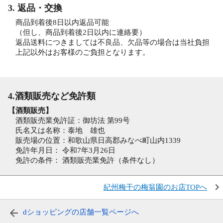
3. 返品・交換
商品到着後8日以内返品可能
（但し、商品到着後2日以内に連絡要）
返品送料につきましては不良品、欠品等の場合は当社負担
上記以外はお客様のご負担となります。
4.酒類販売など免許類
【酒類販売】
酒類販売業免許証：御坊法 第99号
氏名又は名称：泰地 雄也
販売場の位置：和歌山県日高郡みなべ町山内1339
免許年月日： 令和7年3月26日
免許の条件： 酒類販売業免許（条件なし）
紀州梅干の梅翁園のお店TOPへ
dショッピングの店舗一覧ページへ