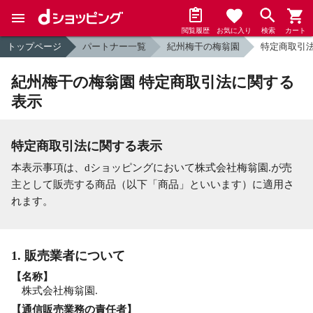
閲覧履歴
お気に入り
検索
カート
トップページ
パートナー一覧
紀州梅干の梅翁園
特定商取引
紀州梅干の梅翁園 特定商取引法に関する
表示
特定商取引法に関する表示
本表示事項は、dショッピングにおいて株式会社梅翁園.が売
主として販売する商品（以下「商品」といいます）に適用さ
れます。
1. 販売業者について
【名称】
株式会社梅翁園.
【通信販売業務の責任者】