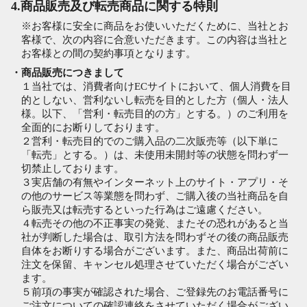
4.商品販売及び転売商品に関する特則
※お客様に安全に商品をお使いいただくために、当社とお
客様で、次の内容に合意いただきます。この内容は当社と
お客様との間の契約事項となります。
・商品販売につきまして
１当社では、消費者向けECサイトにおいて、個人消費を目
的としない、営利ないし転売を目的とした方（個人・法人
様。以下、「営利・転売目的の方」とする。）のご利用を
全面的にお断りしております。
２営利・転売目的でのご購入品の二次販売等（以下単に
「転売」とする。）は、未使用未開封等の状態を問わず一
切禁止しております。
３実店舗の有無やインターネット上のサイト・アプリ・そ
の他のサービス等業態を問わず、ご購入後の当社商品を自
ら販売又は転売するといった行為はご遠慮ください。
４転売その他の不正事実の発覚、またその恐れがあると当
社が判断した場合は、取引方法を問わずその後の商品販売
自体をお断りする場合がございます。また、商品出荷前に
注文を保留、キャンセル処理させていただく場合がござい
ます。
５前項の事実が確認された場合、ご登録先のお電話番号に
ご注文についての確認連絡をさせていただく場合がござい