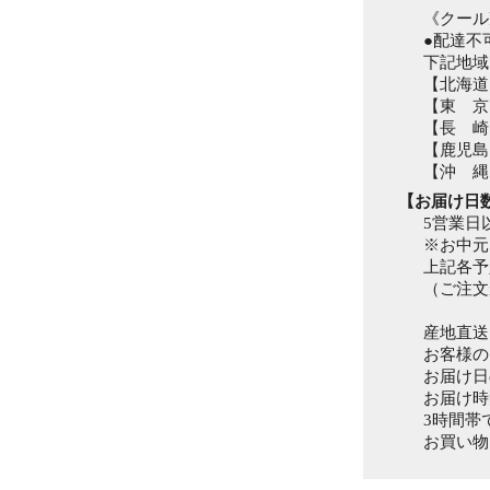
《クール
●配達不
下記地域
【北海道
【東 京
【長 崎
【鹿児島
【沖 縄
【お届け日
5営業日
※お中元
上記各予
（ご注文
産地直送
お客様の
お届け日
お届け時間帯は
3時間帯
お買い物