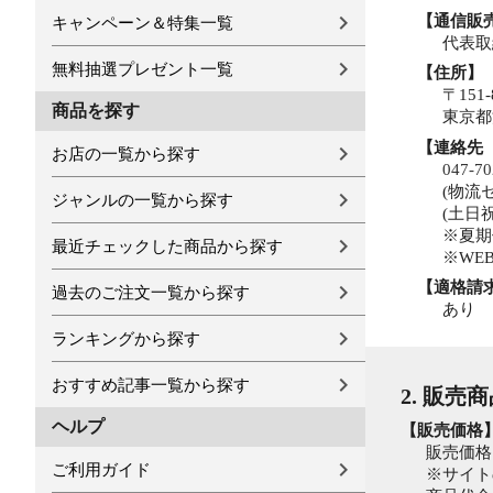
【通信販
キャンペーン＆特集一覧
代表取
無料抽選プレゼント一覧
【住所】
〒151-
商品を探す
東京都
【連絡先
お店の一覧から探す
047-70
(物流
ジャンルの一覧から探す
(土日祝
※夏期
最近チェックした商品から探す
※WE
【適格請
過去のご注文一覧から探す
あり
ランキングから探す
おすすめ記事一覧から探す
2. 販売
ヘルプ
【販売価格
販売価格
ご利用ガイド
※サイト