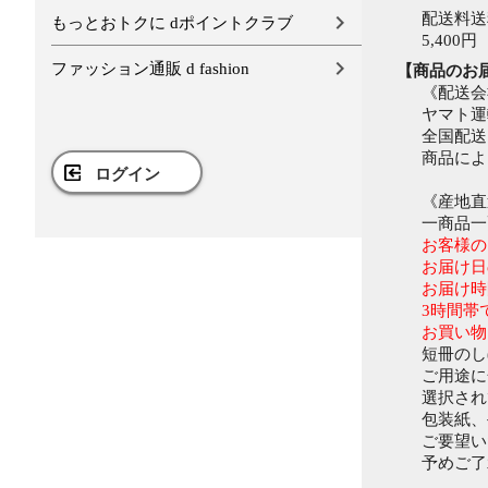
配送料送
もっとおトクに dポイントクラブ
5,400円
ファッション通販 d fashion
【商品のお
《配送会
ヤマト運
全国配送
商品によ
ログイン
《産地直
一商品一
お客様の
お届け日
お届け時間帯は
3時間帯
お買い物
短冊のし
ご用途に
選択され
包装紙、
ご要望い
予めご了