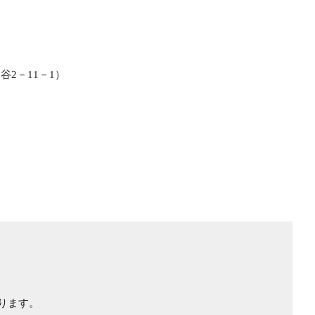
2－11－1）
ります。