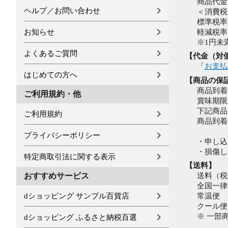
商品代金
ヘルプ／お問い合わせ
＜消費税
標準税率
お知らせ
軽減税率
※1円未
よくあるご質問
【代金（対
「
お支払
はじめての方へ
【商品の保
商品到着
ご利用規約・他
賞味期限
下記商品
ご利用規約
商品到着
プライバシーポリシー
・申し込
・損傷し
特定商取引法に関する表示
【送料】
おすすめサービス
送料（税
全国一律
dショッピング サンプル百貨店
常温便 
クール便
※ 一部
dショッピング ふるさと納税百選