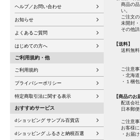
商品の品
ヘルプ／お問い合わせ
い。
ご注文の
お知らせ
未開封・
その他詳
よくあるご質問
【送料】
はじめての方へ
送料無料
ご利用規約・他
ご注意事
ご利用規約
・北海道
・１梱包
プライバシーポリシー
特定商取引法に関する表示
【商品のお
配送会社
おすすめサービス
日本郵便
dショッピング サンプル百貨店
ご注意事
お客様に
dショッピング ふるさと納税百選
・お届け