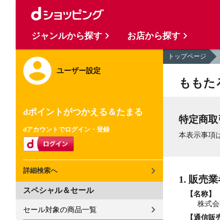
ジャンルから探す
お店から探す
トップページ
ユーザー設定
ももた
dポイントがつかえる＆たまる
特定商取
dアカウントでログイン・登録
本表示事項
詳細検索へ
1. 販売
スペシャル＆セール
【名称】
株式会
セール対象の商品一覧
【通信販