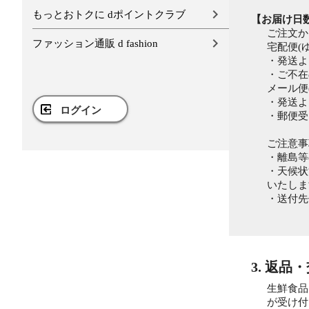
もっとおトクに dポイントクラブ
【お届け日
ご注文か
ファッション通販 d fashion
宅配便(
・発送よ
・ご不在
メール便
・発送よ
ログイン
・郵便受
ご注意事
・離島等
・天候状
いたしま
・送付先
3. 返品
生鮮食品
が受け付