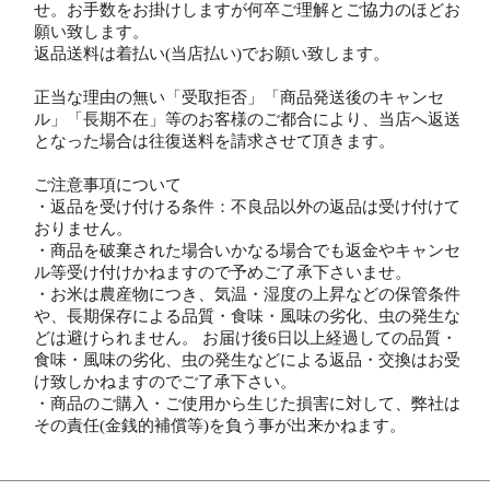
せ。お手数をお掛けしますが何卒ご理解とご協力のほどお
願い致します。
返品送料は着払い(当店払い)でお願い致します。
正当な理由の無い「受取拒否」「商品発送後のキャンセ
ル」「長期不在」等のお客様のご都合により、当店へ返送
となった場合は往復送料を請求させて頂きます。
ご注意事項について
・返品を受け付ける条件：不良品以外の返品は受け付けて
おりません。
・商品を破棄された場合いかなる場合でも返金やキャンセ
ル等受け付けかねますので予めご了承下さいませ。
・お米は農産物につき、気温・湿度の上昇などの保管条件
や、長期保存による品質・食味・風味の劣化、虫の発生な
どは避けられません。 お届け後6日以上経過しての品質・
食味・風味の劣化、虫の発生などによる返品・交換はお受
け致しかねますのでご了承下さい。
・商品のご購入・ご使用から生じた損害に対して、弊社は
その責任(金銭的補償等)を負う事が出来かねます。