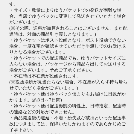
す。
・サイズ・数量によりゆうパケットでの発送が困難な場
合、当店でゆうパックに変更して発送させていただく場合
がございます。
(※その際、送料が加算されることはございません。また配
達時は、対面の商品引き渡しとなります。)
・ゆうパケットはポスト投函となり、ポスト投函できない
場合、一度在宅か確認させていただき手渡しでのお受け取
りとなる場合がございます。
・ゆうパケットでの配送商品でも、ゆうパケットサイズに
入らない場合は、パッケージから商品を出してお送りする
場合がございます。予めご了承ください。
・不在時は不在票が投函されます。
(※投函場所が見当たらない場合、不在票が入らず持ち帰ら
せていただく場合がございます。)
・ゆうパケット便はゆうパック便よりもお届けに日数がか
かります。(約3日～7日間)
・ゆうパケット便は配送形態の特性上、日時指定、配達時
の連絡などの対応ができません。
・商品発送後の遅延・不着・紛失及び破損といった配送事
故につきましては、保障いたしかねますのであらかじめご
了承下さい。