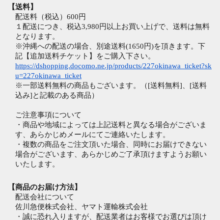
【送料】
配送料（税込）600円
１配送につき、税込3,980円以上お買い上げで、送料は無料
となります。
※沖縄への配送の場合、別途送料(1650円)を頂きます。下
記【追加送料チケット】をご購入下さい。
https://dshopping.docomo.ne.jp/products/227okinawa_ticket?sk
u=227okinawa_ticket
※一部送料無料の商品もございます。（[送料無料]、[送料
込み]と記載のある商品）
ご注意事項について
・商品や地域によっては上記送料と異なる場合がございま
す、あらかじめメールにてご連絡いたします。
・複数の商品をご注文頂いた場合、同時にお届けできない
場合がございます、あらかじめご了承頂けますようお願い
いたします。
【商品のお届け方法】
配送会社について
佐川急便株式会社、ヤマト運輸株式会社
・誠に恐れ入りますが、配送業者はお客様でお選びは頂け