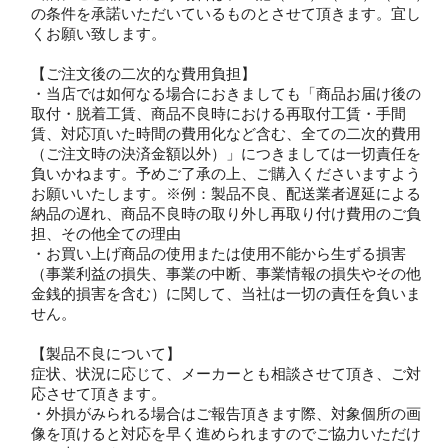
の条件を承諾いただいているものとさせて頂きます。宜し
くお願い致します。
【ご注文後の二次的な費用負担】
・当店では如何なる場合におきましても「商品お届け後の
取付・脱着工賃、商品不良時における再取付工賃・手間
賃、対応頂いた時間の費用化など含む、全ての二次的費用
（ご注文時の決済金額以外）」につきましては一切責任を
負いかねます。予めご了承の上、ご購入くださいますよう
お願いいたします。※例：製品不良、配送業者遅延による
納品の遅れ、商品不良時の取り外し再取り付け費用のご負
担、その他全ての理由
・お買い上げ商品の使用または使用不能から生ずる損害
（事業利益の損失、事業の中断、事業情報の損失やその他
金銭的損害を含む）に関して、当社は一切の責任を負いま
せん。
【製品不良について】
症状、状況に応じて、メーカーとも相談させて頂き、ご対
応させて頂きます。
・外損がみられる場合はご報告頂きます際、対象個所の画
像を頂けると対応を早く進められますのでご協力いただけ