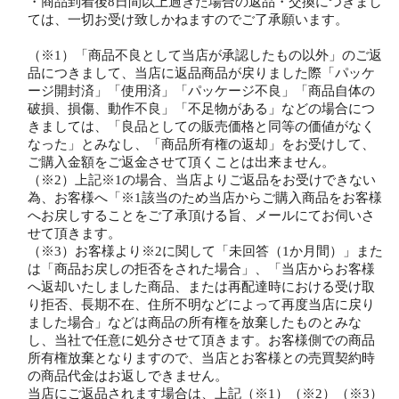
・商品到着後8日間以上過ぎた場合の返品・交換につきまし
ては、一切お受け致しかねますのでご了承願います。
（※1）「商品不良として当店が承認したもの以外」のご返
品につきまして、当店に返品商品が戻りました際「パッケ
ージ開封済」「使用済」「パッケージ不良」「商品自体の
破損、損傷、動作不良」「不足物がある」などの場合につ
きましては、「良品としての販売価格と同等の価値がなく
なった」とみなし、「商品所有権の返却」をお受けして、
ご購入金額をご返金させて頂くことは出来ません。
（※2）上記※1の場合、当店よりご返品をお受けできない
為、お客様へ「※1該当のため当店からご購入商品をお客様
へお戻しすることをご了承頂ける旨、メールにてお伺いさ
せて頂きます。
（※3）お客様より※2に関して「未回答（1か月間）」また
は「商品お戻しの拒否をされた場合」、「当店からお客様
へ返却いたしました商品、または再配達時における受け取
り拒否、長期不在、住所不明などによって再度当店に戻り
ました場合」などは商品の所有権を放棄したものとみな
し、当社で任意に処分させて頂きます。お客様側での商品
所有権放棄となりますので、当店とお客様との売買契約時
の商品代金はお返しできません。
当店にご返品されます場合は、上記（※1）（※2）（※3）