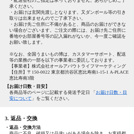
・配送会社のご指定は承っておりません。あらかじめご了
承ください。
・お届けは玄関先渡しとなります。又ダンボール等の引き
取りは出来ませんのでご了承下さい。
・お届け先ご住所に不備があると、商品のお届けができな
い場合がございます。ご注文の際には、お届け先ご住所に
番地やお部屋番号等の記入漏れがないか、今一度ご確認を
お願い致します。
※なお、全国うまいもの博は、カスタマーサポート、配送
等の業務の一部を以下の事業者に委託しております。
【事業者】株式会社オールアバウトライフマーケティング
【住所】〒150-0022 東京都渋谷区恵比寿南1-15-1 A-PLACE
恵比寿南3階
【お届け日数・目安】
各商品等のページに記載する発送予定日 「
お届け日数・目
安について
」をご覧ください。
3. 返品・交換
・返品・交換方法
商品に不良，破損又は品違いがある場合を除き、お客様都