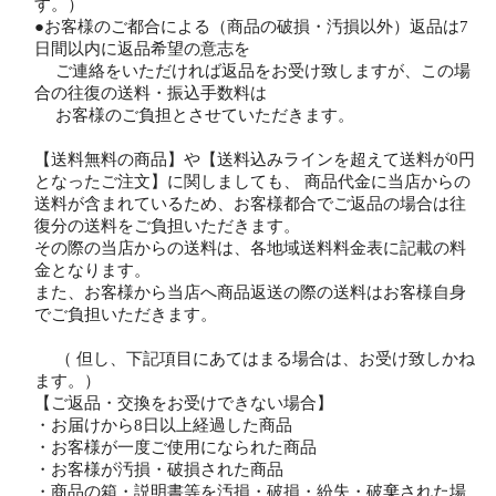
す。）
●お客様のご都合による（商品の破損・汚損以外）返品は7
日間以内に返品希望の意志を
ご連絡をいただければ返品をお受け致しますが、この場
合の往復の送料・振込手数料は
お客様のご負担とさせていただきます。
【送料無料の商品】や【送料込みラインを超えて送料が0円
となったご注文】に関しましても、 商品代金に当店からの
送料が含まれているため、お客様都合でご返品の場合は往
復分の送料をご負担いただきます。
その際の当店からの送料は、各地域送料料金表に記載の料
金となります。
また、お客様から当店へ商品返送の際の送料はお客様自身
でご負担いただきます。
（ 但し、下記項目にあてはまる場合は、お受け致しかね
ます。）
【ご返品・交換をお受けできない場合】
・お届けから8日以上経過した商品
・お客様が一度ご使用になられた商品
・お客様が汚損・破損された商品
・商品の箱・説明書等を汚損・破損・紛失・破棄された場