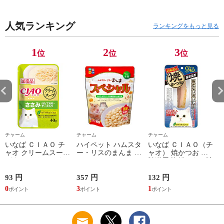
リウム 関東当日便
人気ランキング
ランキングをもっと見る
1
2
3
位
位
位
チャーム
チャーム
チャーム
いなば ＣＩＡＯ チ
ハイペット ハムスタ
いなば ＣＩＡＯ（チ
ャオ クリームスープ
ー・リスのまんま ス
ャオ） 焼かつお 高
パウチ ささみ ほた
ペシャル ９０ｇ フ
齢猫用 海鮮ほたて味
て貝柱・チーズ入り
ード 主食 餌 エサ 関
１本 猫 おやつ 関東
４０ｇ 猫 キャット
東当日便
当日便
93 円
357 円
132 円
2
フード 関東当日便
0
3
1
2