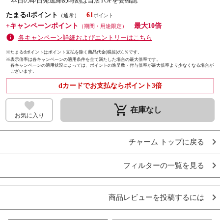
本日の即日発送締め時刻は当店TOPを要確認
たまるdポイント
61
（通常）
+キャンペーンポイント
最大10倍
（期間・用途限定）
各キャンペーン詳細およびエントリーはこちら
※たまるdポイントはポイント支払を除く商品代金(税抜)の1％です。
※
表示倍率は各キャンペーンの適用条件を全て満たした場合の最大倍率です。
各キャンペーンの適用状況によっては、ポイントの進呈数・付与倍率が最大倍率より少なくなる場合が
ございます。
dカードでお支払ならポイント3倍
remove_shopping_cart
在庫なし
お気に入り
チャーム トップに戻る
フィルターの一覧を見る
商品レビューを投稿するには