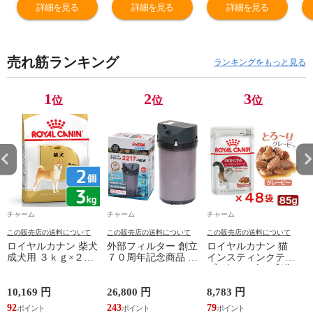
関東当日便
フタなし お一
無し お一人様
詳細を見る
詳細を見る
詳細を見る
人様１点限り 関
１点限り 関東当
東当日便
日便
売れ筋ランキング
ランキングをもっと見る
1
2
3
位
位
位
チャーム
チャーム
チャーム
この販売店の送料について
この販売店の送料について
この販売店の送料について
ロイヤルカナン 柴犬
外部フィルター 創立
ロイヤルカナン 猫
成犬用 ３ｋｇ×２袋
７０周年記念商品 エ
インスティンクティ
３１８２５５０８２
ーハイム クラシック
ブ グレービー 成猫
３９０６ ジップ付
フィルター ２２１７
用 ８５ｇ １箱４８
お一人様２点限り 関
グレー ５０Ｈｚ 東
袋 お一人様１点限り
10,169 円
26,800 円
8,783 円
6
東当日便
日本用 水槽 アクア
関東当日便
92
243
79
5