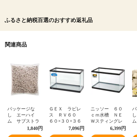
ふるさと納税百選のおすすめ返礼品
関連商品
パッケージな
ＧＥＸ ラピレ
ニッソー ６０
パ
し エーハイ
ス ＲＶ６０
ｃｍ水槽 ＮＥ
し
ム サブストラ
６０×３０×３６
Ｗスティングレ
ム
ット プロ レ
ｃｍ ６０ｃｍ
ー ＮＳ－１０
Ｌ
1,840
円
7,096
円
6,399
円
ギュラー １Ｌ
水槽（単体）
６ ガラスフタ