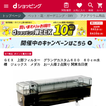
閲覧履歴
お気に入り
検索
カート
トップページ
ペット・花・ガーデニング・DIY
アクアリウム用品
8/7 時点_ポイント最大11倍
ＧＥＸ 上部フィルター グランデカスタム６００ ６０ｃｍ水
槽 ジェックス メダカ お一人様２点限り 関東当日便