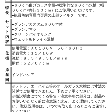
●６０ｃｍ曲げガラス水槽や標準的な６０ｃｍ水槽（幅
特
６０ｃｍ×奥行３０ｃｍ）にご使用いただけます。
長
●観賞魚飼育屋内専用の上部フィルターです。
セ
●グランデカスタム６００本体
ッ
●グランデマット
ト
●クリーンバイオリング
内
●ウェット&ドライろ過槽
容
使用電源：ＡＣ１００Ｖ ５０／６０Ｈｚ
仕
消費電力：１１／１０Ｗ
様
流動：８．５／９．５Ｌ／ｍｉｎ
揚程：５２／６７ｃｍ
原
産
インドネシア
国
※テトラ、エーハイム等のオールガラス水槽には寸法の
関係でご使用できません。予めご了承ください。
※扱説明書にでてくる警告・注意事項の部分は、製品を
お使いいただく前に注意深く読み、よく理解してくださ
い。 取扱説明書は、いつでも取り出せるところに保管し
てください。